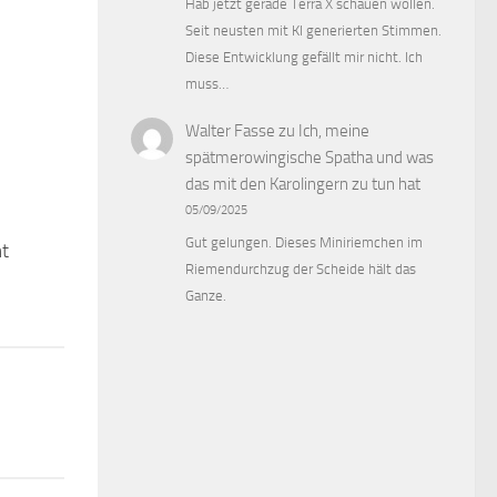
Hab jetzt gerade Terra X schauen wollen.
Seit neusten mit KI generierten Stimmen.
Diese Entwicklung gefällt mir nicht. Ich
muss…
Walter Fasse
zu
Ich, meine
spätmerowingische Spatha und was
das mit den Karolingern zu tun hat
05/09/2025
Gut gelungen. Dieses Miniriemchen im
nt
0
Riemendurchzug der Scheide hält das
Ganze.