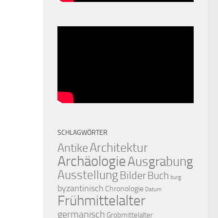
SCHLAGWÖRTER
Architektur
Antike
Archäologie
Ausgrabung
Ausstellung
Bilder
Buch
burg
byzantinisch
Chronologie
Datum
Frühmittelalter
germanisch
Grobmittelalter