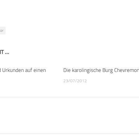
or
NT …
 Urkunden auf einen
0
Die karolingische Burg Chevremo
23/07/2012