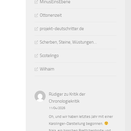
MinusEinsEbene
Ottonenzeit
projekt-deutschritter.de
Scherben, Steine, Wüstungen…
Scotelingo
Wilhaim
Rüdiger
zu
Kritik der
Chronologiekritik
11/04/2026
Oh, und wir haben letztes Jahr mit einer
Karolinger-Darstellung begonnen.
Naja, ein bisschen Brettchenborte und