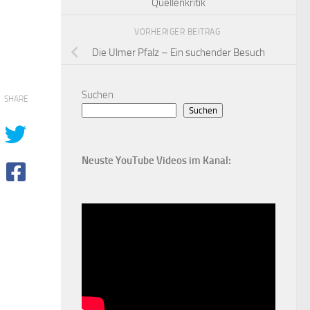
Quellenkritik
VORHERIGER BEITRAG
Die Ulmer Pfalz – Ein suchender Besuch
Suchen
SHARE
Suchen
Neuste YouTube Videos im Kanal: