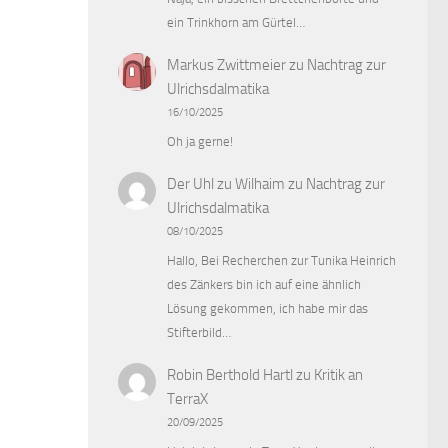
ein Trinkhorn am Gürtel…
Markus Zwittmeier
zu
Nachtrag zur
Ulrichsdalmatika
16/10/2025
Oh ja gerne!
Der Uhl zu Wilhaim
zu
Nachtrag zur
Ulrichsdalmatika
08/10/2025
Hallo, Bei Recherchen zur Tunika Heinrich
des Zänkers bin ich auf eine ähnlich
Lösung gekommen, ich habe mir das
Stifterbild…
Robin Berthold Hartl
zu
Kritik an
TerraX
20/09/2025