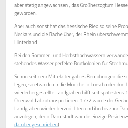
aber stetig angewachsen , das Großherzogtum Hesse
geworden.
Aber auch sonst hat das hessische Ried so seine Prob
Neckars und die Bäche über, der Rhein überschwemm
Hinterland.
Bei den Sommer- und Herbsthochwässern verwandeln 
stehendes Wasser perfekte Brutkolonien für Stechmück
Schon seit dem Mittelalter gab es Bemühungen die s
legen, so etwa durch die Mönche in Lorsch oder dur
wiederhergestellte Landgraben hilft seit spätesten
Odenwald abzutransportieren. 1772 wurde der Gedan
Landgraben wieder herzurichten und ihn bis zum Dar
anzulegen, denn Darmstadt war die einzige Residenzs
darüber geschrieben
)