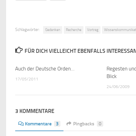
Schlagwörter:
Gedanken
Recherche
Vortrag
Wissenskommunikat
FÜR DICH VIELLEICHT EBENFALLS INTERESSA
Auch der Deutsche Orden…
0
Regesten und
Blick
17/05/2011
24/06/2009
3 KOMMENTARE
Kommentare
3
Pingbacks
0