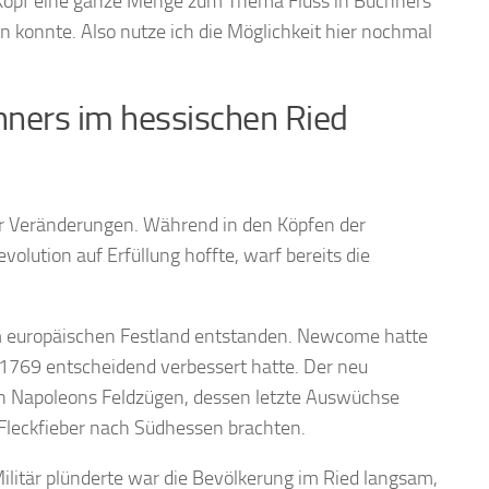
 Kopf eine ganze Menge zum Thema Fluss in Büchners
n konnte. Also nutze ich die Möglichkeit hier nochmal
hners im hessischen Ried
er Veränderungen. Während in den Köpfen der
olution auf Erfüllung hoffte, warf bereits die
dem europäischen Festland entstanden. Newcome hatte
1769 entscheidend verbessert hatte. Der neu
n Napoleons Feldzügen, dessen letzte Auswüchse
Fleckfieber nach Südhessen brachten.
litär plünderte war die Bevölkerung im Ried langsam,