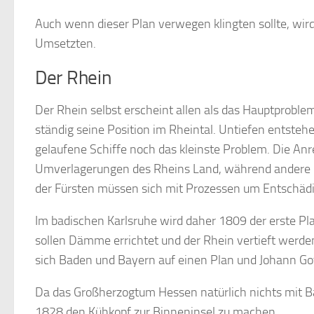
Auch wenn dieser Plan verwegen klingten sollte, wir
Umsetzten.
Der Rhein
Der Rhein selbst erscheint allen als das Hauptproble
ständig seine Position im Rheintal. Untiefen entste
gelaufene Schiffe noch das kleinste Problem. Die Anr
Umverlagerungen des Rheins Land, während andere O
der Fürsten müssen sich mit Prozessen um Entschä
Im badischen Karlsruhe wird daher 1809 der erste Pl
sollen Dämme errichtet und der Rhein vertieft werd
sich Baden und Bayern auf einen Plan und Johann Gott
Da das Großherzogtum Hessen natürlich nichts mit Ba
1828 den Kühkopf zur Binneninsel zu machen.