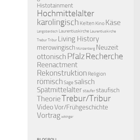
Histotainment
Hochmittelalter
karolingisch
Käse
Kelten
Kino
Laurentiuskirche
Laurentiuskirche
Langobardisch
Living History
Trebur Tribur
merowingisch
Neuzeit
Münzenberg
Pfalz
Recherche
ottonisch
Reenactment
Rekonstruktion
Religion
römisch
salisch
Sage
Spätmittelalter
staufisch
staufer
Trebur/Tribur
Theorie
Video
Vor/Frühgeschichte
Vortrag
wikinger
BLOGROLL