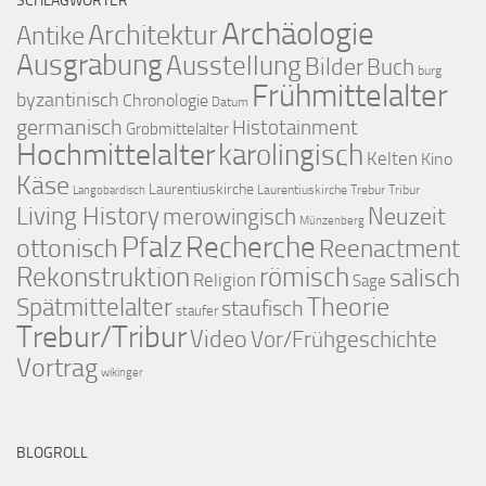
SCHLAGWÖRTER
Archäologie
Architektur
Antike
Ausgrabung
Ausstellung
Bilder
Buch
burg
Frühmittelalter
byzantinisch
Chronologie
Datum
germanisch
Histotainment
Grobmittelalter
Hochmittelalter
karolingisch
Kelten
Kino
Käse
Laurentiuskirche
Laurentiuskirche Trebur Tribur
Langobardisch
Living History
merowingisch
Neuzeit
Münzenberg
Pfalz
Recherche
ottonisch
Reenactment
Rekonstruktion
römisch
salisch
Religion
Sage
Theorie
Spätmittelalter
staufisch
staufer
Trebur/Tribur
Video
Vor/Frühgeschichte
Vortrag
wikinger
BLOGROLL