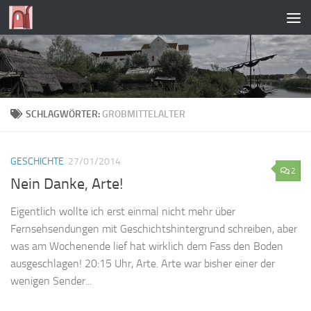
Zum Inhalt springen
SCHLAGWÖRTER:
GROBMITTELALTER
GESCHICHTE
27/01/2014
2
Nein Danke, Arte!
Eigentlich wollte ich erst einmal nicht mehr über
Fernsehsendungen mit Geschichtshintergrund schreiben, aber
was am Wochenende lief hat wirklich dem Fass den Boden
ausgeschlagen! 20:15 Uhr, Arte. Arte war bisher einer der
wenigen Sender...