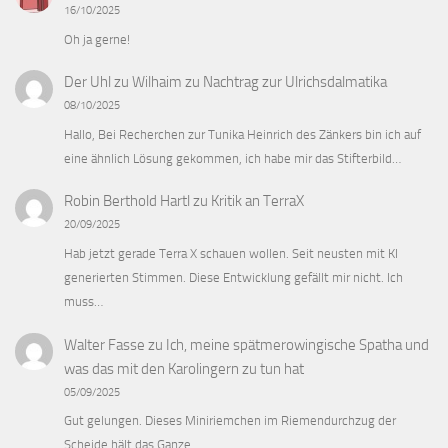
16/10/2025
Oh ja gerne!
Der Uhl zu Wilhaim
zu
Nachtrag zur Ulrichsdalmatika
08/10/2025
Hallo, Bei Recherchen zur Tunika Heinrich des Zänkers bin ich auf
eine ähnlich Lösung gekommen, ich habe mir das Stifterbild…
Robin Berthold Hartl
zu
Kritik an TerraX
20/09/2025
Hab jetzt gerade Terra X schauen wollen. Seit neusten mit KI
generierten Stimmen. Diese Entwicklung gefällt mir nicht. Ich
muss…
Walter Fasse
zu
Ich, meine spätmerowingische Spatha und
was das mit den Karolingern zu tun hat
05/09/2025
Gut gelungen. Dieses Miniriemchen im Riemendurchzug der
Scheide hält das Ganze.