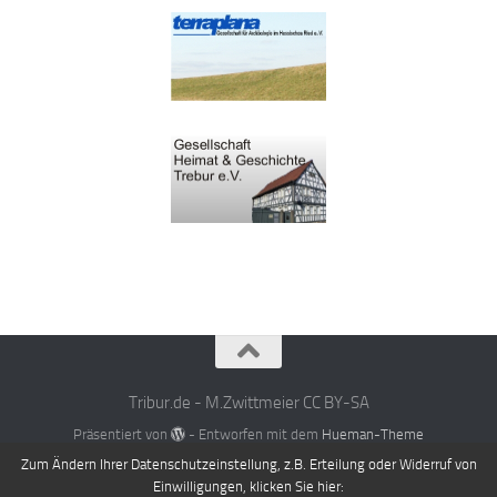
Tribur.de - M.Zwittmeier CC BY-SA
Präsentiert von
- Entworfen mit dem
Hueman-Theme
Zum Ändern Ihrer Datenschutzeinstellung, z.B. Erteilung oder Widerruf von
Einwilligungen, klicken Sie hier: