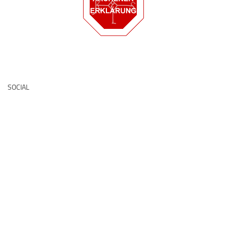
Deutsche Medz
SOCIAL