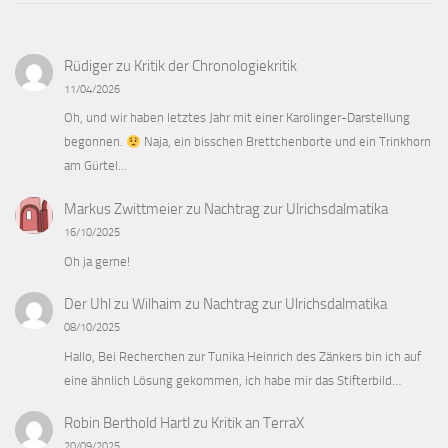
Rüdiger
zu
Kritik der Chronologiekritik
11/04/2026
Oh, und wir haben letztes Jahr mit einer Karolinger-Darstellung
begonnen.
Naja, ein bisschen Brettchenborte und ein Trinkhorn
am Gürtel…
Markus Zwittmeier
zu
Nachtrag zur Ulrichsdalmatika
16/10/2025
Oh ja gerne!
Der Uhl zu Wilhaim
zu
Nachtrag zur Ulrichsdalmatika
08/10/2025
Hallo, Bei Recherchen zur Tunika Heinrich des Zänkers bin ich auf
eine ähnlich Lösung gekommen, ich habe mir das Stifterbild…
Robin Berthold Hartl
zu
Kritik an TerraX
20/09/2025