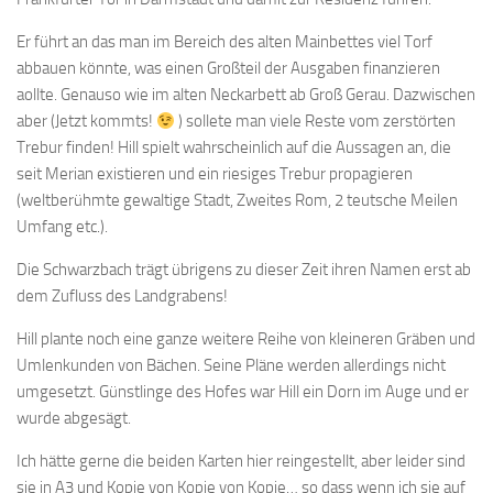
Er führt an das man im Bereich des alten Mainbettes viel Torf
abbauen könnte, was einen Großteil der Ausgaben finanzieren
aollte. Genauso wie im alten Neckarbett ab Groß Gerau. Dazwischen
aber (Jetzt kommts!
) sollete man viele Reste vom zerstörten
Trebur finden! Hill spielt wahrscheinlich auf die Aussagen an, die
seit Merian existieren und ein riesiges Trebur propagieren
(weltberühmte gewaltige Stadt, Zweites Rom, 2 teutsche Meilen
Umfang etc.).
Die Schwarzbach trägt übrigens zu dieser Zeit ihren Namen erst ab
dem Zufluss des Landgrabens!
Hill plante noch eine ganze weitere Reihe von kleineren Gräben und
Umlenkunden von Bächen. Seine Pläne werden allerdings nicht
umgesetzt. Günstlinge des Hofes war Hill ein Dorn im Auge und er
wurde abgesägt.
Ich hätte gerne die beiden Karten hier reingestellt, aber leider sind
sie in A3 und Kopie von Kopie von Kopie… so dass wenn ich sie auf