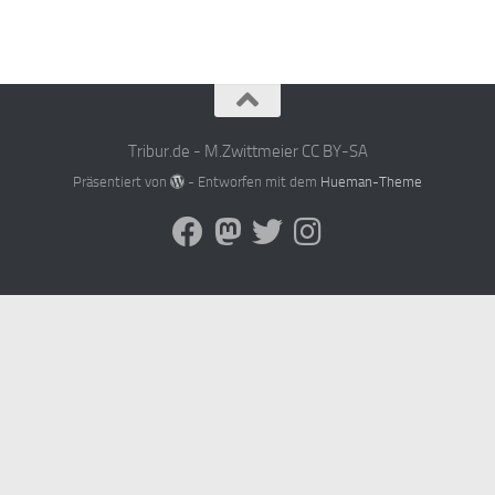
Tribur.de - M.Zwittmeier CC BY-SA
Präsentiert von
- Entworfen mit dem
Hueman-Theme