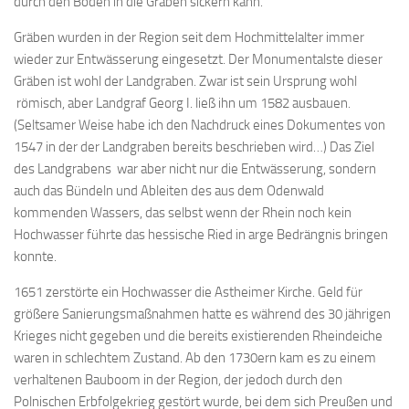
durch den Boden in die Gräben sickern kann.
Gräben wurden in der Region seit dem Hochmittelalter immer
wieder zur Entwässerung eingesetzt. Der Monumentalste dieser
Gräben ist wohl der Landgraben. Zwar ist sein Ursprung wohl
römisch, aber Landgraf Georg I. ließ ihn um 1582 ausbauen.
(Seltsamer Weise habe ich den Nachdruck eines Dokumentes von
1547 in der der Landgraben bereits beschrieben wird…) Das Ziel
des Landgrabens war aber nicht nur die Entwässerung, sondern
auch das Bündeln und Ableiten des aus dem Odenwald
kommenden Wassers, das selbst wenn der Rhein noch kein
Hochwasser führte das hessische Ried in arge Bedrängnis bringen
konnte.
1651 zerstörte ein Hochwasser die Astheimer Kirche. Geld für
größere Sanierungsmaßnahmen hatte es während des 30 jährigen
Krieges nicht gegeben und die bereits existierenden Rheindeiche
waren in schlechtem Zustand. Ab den 1730ern kam es zu einem
verhaltenen Bauboom in der Region, der jedoch durch den
Polnischen Erbfolgekrieg gestört wurde, bei dem sich Preußen und