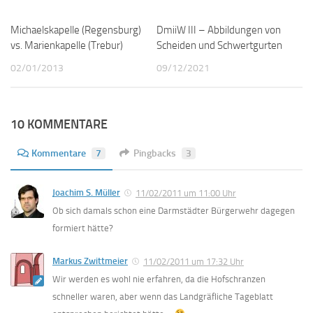
Michaelskapelle (Regensburg)
0
DmiiW III – Abbildungen von
0
vs. Marienkapelle (Trebur)
Scheiden und Schwertgurten
02/01/2013
09/12/2021
10 KOMMENTARE
Kommentare
7
Pingbacks
3
Joachim S. Müller
11/02/2011 um 11:00 Uhr
Ob sich damals schon eine Darmstädter Bürgerwehr dagegen
formiert hätte?
Markus Zwittmeier
11/02/2011 um 17:32 Uhr
Wir werden es wohl nie erfahren, da die Hofschranzen
schneller waren, aber wenn das Landgräfliche Tageblatt