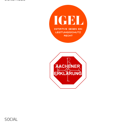
Deutsche Medz
SOCIAL