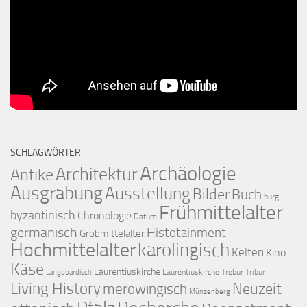
SCHLAGWÖRTER
Archäologie
Architektur
Antike
Ausgrabung
Ausstellung
Bilder
Buch
burg
Frühmittelalter
byzantinisch
Chronologie
Datum
germanisch
Histotainment
Grobmittelalter
Hochmittelalter
karolingisch
Kelten
Kino
Käse
Laurentiuskirche
Laurentiuskirche Trebur Tribur
Langobardisch
Living History
merowingisch
Neuzeit
Münzenberg