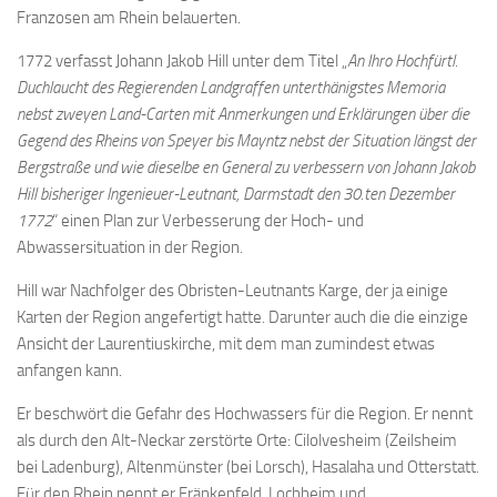
Franzosen am Rhein belauerten.
1772 verfasst Johann Jakob Hill unter dem Titel „
An Ihro Hochfürtl.
Duchlaucht des Regierenden Landgraffen unterthänigstes Memoria
nebst zweyen Land-Carten mit Anmerkungen und Erklärungen über die
Gegend des Rheins von Speyer bis Mayntz nebst der Situation längst der
Bergstraße und wie dieselbe en General zu verbessern von Johann Jakob
Hill bisheriger Ingenieuer-Leutnant, Darmstadt den 30.ten Dezember
1772
“ einen Plan zur Verbesserung der Hoch- und
Abwassersituation in der Region.
Hill war Nachfolger des Obristen-Leutnants Karge, der ja einige
Karten der Region angefertigt hatte. Darunter auch die die einzige
Ansicht der Laurentiuskirche, mit dem man zumindest etwas
anfangen kann.
Er beschwört die Gefahr des Hochwassers für die Region. Er nennt
als durch den Alt-Neckar zerstörte Orte: Cilolvesheim (Zeilsheim
bei Ladenburg), Altenmünster (bei Lorsch), Hasalaha und Otterstatt.
Für den Rhein nennt er Fränkenfeld, Lochheim und