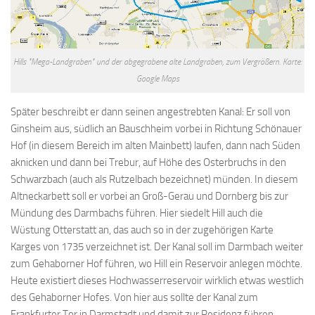
Hills "Mega-Landgraben" und der abgegrabene alte Landgraben, zum Vergrößern. Karte:
Google Maps
Später beschreibt er dann seinen angestrebten Kanal: Er soll von
Ginsheim aus, südlich an Bauschheim vorbei in Richtung Schönauer
Hof (in diesem Bereich im alten Mainbett) laufen, dann nach Süden
aknicken und dann bei Trebur, auf Höhe des Osterbruchs in den
Schwarzbach (auch als Rutzelbach bezeichnet) münden. In diesem
Altneckarbett soll er vorbei an Groß-Gerau und Dornberg bis zur
Mündung des Darmbachs führen. Hier siedelt Hill auch die
Wüstung Otterstatt an, das auch so in der zugehörigen Karte
Karges von 1735 verzeichnet ist. Der Kanal soll im Darmbach weiter
zum Gehaborner Hof führen, wo Hill ein Reservoir anlegen möchte.
Heute existiert dieses Hochwasserreservoir wirklich etwas westlich
des Gehaborner Hofes. Von hier aus sollte der Kanal zum
Frankfurter Tor in Darmstadt und damit zur Residenz führen.