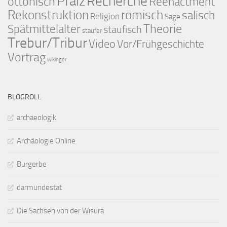
Pfalz
Recherche
ottonisch
Reenactment
Rekonstruktion
römisch
salisch
Religion
Sage
Theorie
Spätmittelalter
staufisch
staufer
Trebur/Tribur
Video
Vor/Frühgeschichte
Vortrag
wikinger
BLOGROLL
archaeologik
Archäologie Online
Burgerbe
darmundestat
Die Sachsen von der Wisura