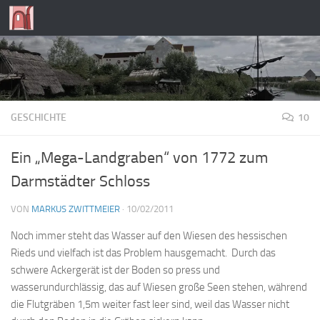
Zum Inhalt springen
GESCHICHTE
10
Ein „Mega-Landgraben“ von 1772 zum
Darmstädter Schloss
VON
MARKUS ZWITTMEIER
·
10/02/2011
Noch immer steht das Wasser auf den Wiesen des hessischen
Rieds und vielfach ist das Problem hausgemacht. Durch das
schwere Ackergerät ist der Boden so press und
wasserundurchlässig, das auf Wiesen große Seen stehen, während
die Flutgräben 1,5m weiter fast leer sind, weil das Wasser nicht