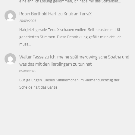
eine ähnlich Lösung gekommen, ich habe mir das Stifterbild…
Robin Berthold Hartl
zu
Kritik an TerraX
20/09/2025
Hab jetzt gerade Terra X schauen wollen. Seit neusten mit KI
generierten Stimmen. Diese Entwicklung gefällt mir nicht. Ich
muss…
Walter Fasse
zu
Ich, meine spätmerowingische Spatha und
was das mit den Karolingern zu tun hat
05/09/2025
Gut gelungen. Dieses Miniriemchen im Riemendurchzug der
Scheide hält das Ganze.