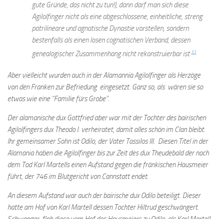
gute Gründe, das nicht zu tun!), dann darf man sich diese
Agilolfinger nicht als eine abgeschlossene, einheitliche, streng
patrilineare und agnatische Dynastie vorstellen, sondern
bestenfalls als einen losen cognatischen Verband, dessen
11
genealogischer Zusammenhang nicht rekonstruierbar ist
Aber vielleicht wurden auch in der Alamannia Agilolfinger als Herzöge
von den Franken zur Befriedung eingesetzt. Ganz so, als wären sie so
etwas wie eine “Familie fürs Grobe”.
Der alamanische
dux
Gottfried aber war mit der Tochter des bairischen
Agilolfingers
dux
Theodo I. verheiratet, damit alles schön im Clan bleibt.
Ihr gemeinsamer Sohn ist Odilo, der Vater Tassilos III. Diesen Titel in der
Alamania haben die Agilolfinger bis zur Zeit des
dux
Theudebald der nach
dem Tod Karl Martells einen Aufstand gegen die fränkischen Hausmeier
führt, der 746 im Blutgericht von Cannstatt endet.
An diesem Aufstand war auch der bairische
dux
Odilo beteiligt. Dieser
hatte am Hof von Karl Martell dessen Tochter Hiltrud geschwängert.