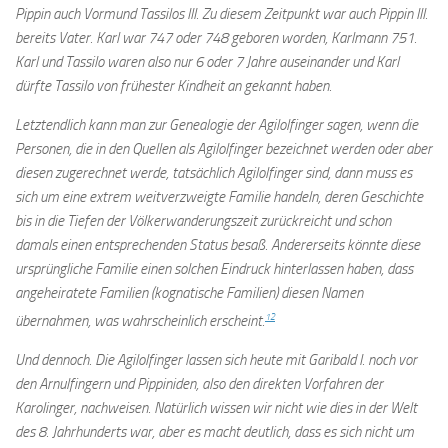
Pippin auch Vormund Tassilos III. Zu diesem Zeitpunkt war auch Pippin III.
bereits Vater. Karl war 747 oder 748 geboren worden, Karlmann 751.
Karl und Tassilo waren also nur 6 oder 7 Jahre auseinander und Karl
dürfte Tassilo von frühester Kindheit an gekannt haben.
Letztendlich kann man zur Genealogie der Agilolfinger sagen, wenn die
Personen, die in den Quellen als Agilolfinger bezeichnet werden oder aber
diesen zugerechnet werde, tatsächlich Agilolfinger sind, dann muss es
sich um eine extrem weitverzweigte Familie handeln, deren Geschichte
bis in die Tiefen der Völkerwanderungszeit zurückreicht und schon
damals einen entsprechenden Status besaß. Andererseits könnte diese
ursprüngliche Familie einen solchen Eindruck hinterlassen haben, dass
angeheiratete Familien (kognatische Familien) diesen Namen
12
übernahmen, was wahrscheinlich erscheint.
Und dennoch. Die Agilolfinger lassen sich heute mit Garibald I. noch vor
den Arnulfingern und Pippiniden, also den direkten Vorfahren der
Karolinger, nachweisen. Natürlich wissen wir nicht wie dies in der Welt
des 8. Jahrhunderts war, aber es macht deutlich, dass es sich nicht um