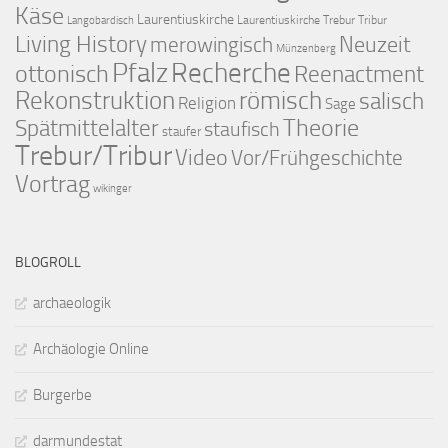
Käse
Laurentiuskirche
Laurentiuskirche Trebur Tribur
Langobardisch
Living History
merowingisch
Neuzeit
Münzenberg
Pfalz
Recherche
ottonisch
Reenactment
Rekonstruktion
römisch
salisch
Religion
Sage
Theorie
Spätmittelalter
staufisch
staufer
Trebur/Tribur
Video
Vor/Frühgeschichte
Vortrag
wikinger
BLOGROLL
archaeologik
Archäologie Online
Burgerbe
darmundestat