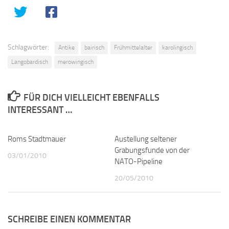
Schlagwörter:
Antike
bairisch
Frühmittelalter
karolingisch
Langobardisch
merowingisch
FÜR DICH VIELLEICHT EBENFALLS
INTERESSANT …
Roms Stadtmauer
3
Austellung seltener
0
Grabungsfunde von der
03/01/2010
NATO-Pipeline
20/05/2010
SCHREIBE EINEN KOMMENTAR