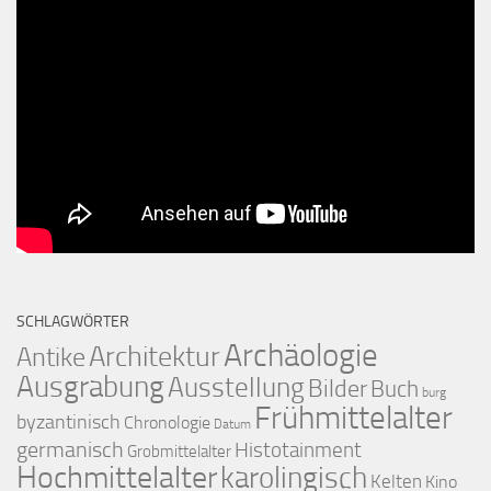
SCHLAGWÖRTER
Archäologie
Architektur
Antike
Ausgrabung
Ausstellung
Bilder
Buch
burg
Frühmittelalter
byzantinisch
Chronologie
Datum
germanisch
Histotainment
Grobmittelalter
Hochmittelalter
karolingisch
Kelten
Kino