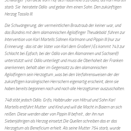
Schwanger floh diese vom Hof des Hausmeiers zu Odilo, als Karl Martell
starb. Sie heiratete Odilo und gebar ihm einen Sohn. Den zukünftigen
Herzog Tassilo III.
Die Schwängerung, der vermeintlichen Brautraub der keiner war, und
das Bündnis mit dem alamannischen Agilolfinger Theudebald führen zur
Intervention von Karl Martells Söhnen Karlmann und Pippin III (nur zur
Erinnerung : das ist der Vater von Karl dem Großen! ) Es kommt 743 zur
Schlacht bei Epfach, bei der Odilo von den Alamannen und Sachsen(!)
unterstützt wird. Odilo unterliegt und muss die Oberhoheit der Franken
anerkennen, behält aber im Gegensatz zu den alamannischen
Agilolfingern sein Herzogtum ,was bei den Verfahrensweisen der der
zukünftigen karolingischen Herrschern eigenartig erscheint, denn sie
haben bereits begonnen nach und nach alle Herzogtümer auszuschalten.
748 stibt jedoch Odilo. Grifo, Halbbruder von Hiltrud und Sohn Karl
Martells entführt Mutter und Kind und will die Macht in Baiern an sich
reißen. Diese werden aber von Pippin III befreit , der ihn nun
Siebenjährigen als Herzog einsetzt.Die Quellen schreiben das er das
Herzogtum als Beneficium erhielt. Als seine Mutter 754 starb, wurde