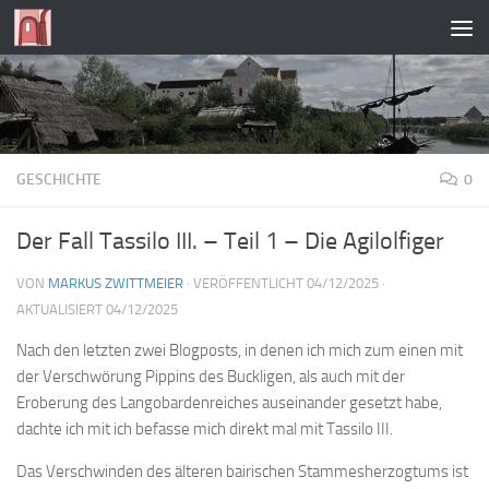
Zum Inhalt springen
GESCHICHTE
0
Der Fall Tassilo III. – Teil 1 – Die Agilolfiger
VON
MARKUS ZWITTMEIER
· VERÖFFENTLICHT
04/12/2025
·
AKTUALISIERT
04/12/2025
Nach den letzten zwei Blogposts, in denen ich mich zum einen mit
der Verschwörung Pippins des Buckligen, als auch mit der
Eroberung des Langobardenreiches auseinander gesetzt habe,
dachte ich mit ich befasse mich direkt mal mit Tassilo III.
Das Verschwinden des älteren bairischen Stammesherzogtums ist