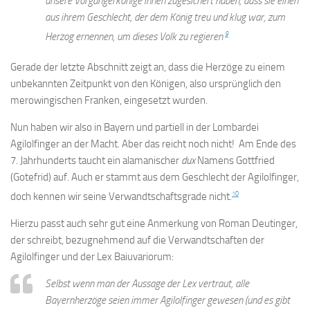
unsere Vorgängerkönige ihnen zugesichert haben, dass sie einen
aus ihrem Geschlecht, der dem König treu und klug war, zum
9
Herzog ernennen, um dieses Volk zu regieren
Gerade der letzte Abschnitt zeigt an, dass die Herzöge zu einem
unbekannten Zeitpunkt von den Königen, also ursprünglich den
merowingischen Franken, eingesetzt wurden.
Nun haben wir also in Bayern und partiell in der Lombardei
Agilolfinger an der Macht. Aber das reicht noch nicht! Am Ende des
7. Jahrhunderts taucht ein alamanischer
dux
Namens Gottfried
(Gotefrid) auf. Auch er stammt aus dem Geschlecht der Agilolfinger,
10
doch kennen wir seine Verwandtschaftsgrade nicht.
Hierzu passt auch sehr gut eine Anmerkung von Roman Deutinger,
der schreibt, bezugnehmend auf die Verwandtschaften der
Agilolfinger und der Lex Baiuvariorum:
Selbst wenn man der Aussage der Lex vertraut, alle
Bayernherzöge seien immer Agilolfinger gewesen (und es gibt