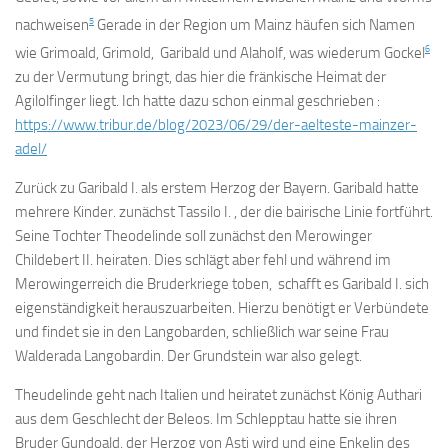
5
nachweisen
Gerade in der Region um Mainz häufen sich Namen
6
wie Grimoald, Grimold, Garibald und Alaholf, was wiederum Gockel
zu der Vermutung bringt, das hier die fränkische Heimat der
Agilolfinger liegt. Ich hatte dazu schon einmal geschrieben :
https://www.tribur.de/blog/2023/06/29/der-aelteste-mainzer-
adel/
Zurück zu Garibald I. als erstem Herzog der Bayern. Garibald hatte
mehrere Kinder. zunächst Tassilo I. , der die bairische Linie fortführt.
Seine Tochter Theodelinde soll zunächst den Merowinger
Childebert II. heiraten. Dies schlägt aber fehl und während im
Merowingerreich die Bruderkriege toben, schafft es Garibald I. sich
eigenständigkeit herauszuarbeiten. Hierzu benötigt er Verbündete
und findet sie in den Langobarden, schließlich war seine Frau
Walderada Langobardin. Der Grundstein war also gelegt.
Theudelinde geht nach Italien und heiratet zunächst König Authari
aus dem Geschlecht der Beleos. Im Schlepptau hatte sie ihren
Bruder Gundoald, der Herzog von Asti wird und eine Enkelin des