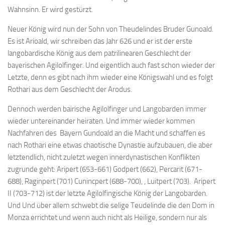
Wahnsinn. Er wird gestürzt.
Neuer König wird nun der Sohn von Theudelindes Bruder Gunoald.
Es ist Arioald, wir schreiben das Jahr 626 und er ist der erste
langobardische König aus dem patrilinearen Geschlecht der
bayerischen Agilolfinger. Und eigentlich auch fast schon wieder der
Letzte, denn es gibt nach ihm wieder eine Königswahl und es folgt
Rothari aus dem Geschlecht der Arodus.
Dennoch werden bairische Agilolfinger und Langobarden immer
wieder untereinander heiraten. Und immer wieder kommen
Nachfahren des Bayern Gundoald an die Macht und schaffen es
nach Rothari eine etwas chaotische Dynastie aufzubauen, die aber
letztendlich, nicht zuletzt wegen innerdynastischen Konflikten
zugrunde geht: Aripert (653-661) Godpert (662), Percarit (671-
688), Raginpert (701) Cunincpert (688-700), , Luitpert (703). Aripert
II (703-712) ist der letzte Agilolfingische König der Langobarden.
Und Und über allem schwebt die selige Teudelinde die den Dom in
Monza errichtet und wenn auch nicht als Heilige, sondern nur als