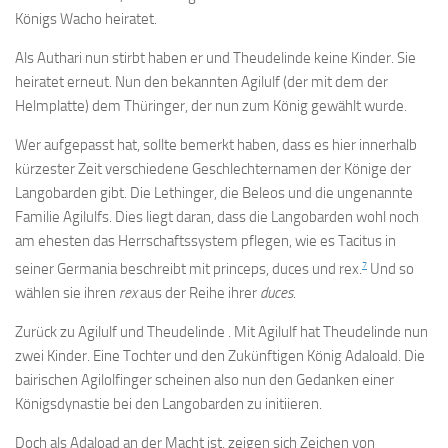
Königs Wacho heiratet.
Als Authari nun stirbt haben er und Theudelinde keine Kinder. Sie
heiratet erneut. Nun den bekannten Agilulf (der mit dem der
Helmplatte) dem Thüringer, der nun zum König gewählt wurde.
Wer aufgepasst hat, sollte bemerkt haben, dass es hier innerhalb
kürzester Zeit verschiedene Geschlechternamen der Könige der
Langobarden gibt. Die Lethinger, die Beleos und die ungenannte
Familie Agilulfs. Dies liegt daran, dass die Langobarden wohl noch
am ehesten das Herrschaftssystem pflegen, wie es Tacitus in
7
seiner Germania beschreibt mit princeps, duces und rex.
Und so
wählen sie ihren
rex
aus der Reihe ihrer
duces
.
Zurück zu Agilulf und Theudelinde . Mit Agilulf hat Theudelinde nun
zwei Kinder. Eine Tochter und den Zukünftigen König Adaloald. Die
bairischen Agilolfinger scheinen also nun den Gedanken einer
Königsdynastie bei den Langobarden zu initiieren.
Doch als Adaload an der Macht ist, zeigen sich Zeichen von