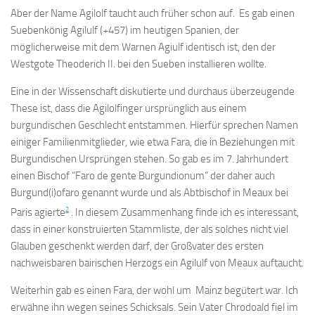
Aber der Name Agilolf taucht auch früher schon auf. Es gab einen
Suebenkönig Agilulf (+457) im heutigen Spanien, der
möglicherweise mit dem Warnen Agiulf identisch ist, den der
Westgote Theoderich II. bei den Sueben installieren wollte.
Eine in der Wissenschaft diskutierte und durchaus überzeugende
These ist, dass die Agilolfinger ursprünglich aus einem
burgundischen Geschlecht entstammen. Hierfür sprechen Namen
einiger Familienmitglieder, wie etwa Fara, die in Beziehungen mit
Burgundischen Ursprüngen stehen. So gab es im 7. Jahrhundert
einen Bischof “Faro de gente Burgundionum” der daher auch
Burgund(i)ofaro genannt wurde und als Abtbischof in Meaux bei
2
Paris agierte
. In diesem Zusammenhang finde ich es interessant,
dass in einer konstruierten Stammliste, der als solches nicht viel
Glauben geschenkt werden darf, der Großvater des ersten
nachweisbaren bairischen Herzogs ein Agilulf von Meaux auftaucht.
Weiterhin gab es einen Fara, der wohl um Mainz begütert war. Ich
erwähne ihn wegen seines Schicksals. Sein Vater Chrodoald fiel im