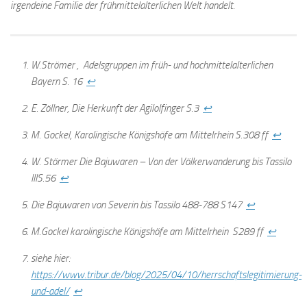
irgendeine Familie der frühmittelalterlichen Welt handelt.
W.Strömer , Adelsgruppen im früh- und hochmittelalterlichen
Bayern S. 16
↩
E. Zöllner, Die Herkunft der Agilolfinger S.3
↩
M. Gockel, Karolingische Königshöfe am Mittelrhein S.308 ff
↩
W. Störmer Die Bajuwaren – Von der Völkerwanderung bis Tassilo
IIIS.56
↩
Die Bajuwaren von Severin bis Tassilo 488-788 S147
↩
M.Gockel karolingische Königshöfe am Mittelrhein S289 ff
↩
siehe hier:
https://www.tribur.de/blog/2025/04/10/herrschaftslegitimierung-
und-adel/
↩