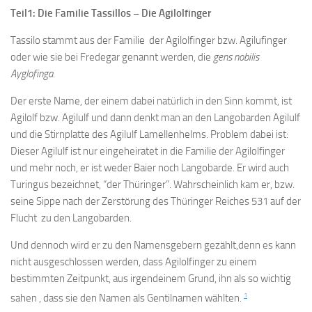
Teil1: Die Familie Tassillos – Die Agilolfinger
Tassilo stammt aus der Familie der Agilolfinger bzw. Agilufinger
oder wie sie bei Fredegar genannt werden, die
gens nobilis
Ayglofinga.
Der erste Name, der einem dabei natürlich in den Sinn kommt, ist
Agilolf bzw. Agilulf und dann denkt man an den Langobarden Agilulf
und die Stirnplatte des Agilulf Lamellenhelms. Problem dabei ist:
Dieser Agilulf ist nur eingeheiratet in die Familie der Agilolfinger
und mehr noch, er ist weder Baier noch Langobarde. Er wird auch
Turingus bezeichnet, “der Thüringer”. Wahrscheinlich kam er, bzw.
seine Sippe nach der Zerstörung des Thüringer Reiches 531 auf der
Flucht zu den Langobarden.
Und dennoch wird er zu den Namensgebern gezählt,denn es kann
nicht ausgeschlossen werden, dass Agilolfinger zu einem
bestimmten Zeitpunkt, aus irgendeinem Grund, ihn als so wichtig
1
sahen , dass sie den Namen als Gentilnamen wählten.