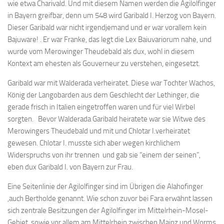
wie etwa Charivald. Und mit diesem Namen werden die Agilolfinger
in Bayern greifbar, denn um 548 wird Garibald I. Herzog von Bayern.
Dieser Garibald war nicht irgendjemand und er war vorallem kein
Bajuware! . Er war Franke, das legt die Lex Baiuvariorum nahe, und
wurde vom Merowinger Theudebald als dux, wohl in diesem
Kontext am ehesten als Gouverneur zu verstehen, eingesetzt.
Garibald war mit Walderada verheiratet. Diese war Tochter Wachos,
König der Langobarden aus dem Geschlecht der Lethinger, die
gerade frisch in Italien eingetroffen waren und für viel Wirbel
sorgten. Bevor Walderada Garibald heiratete war sie Witwe des
Merowingers Theudebald und mit und Chlotar I.verheiratet
gewesen. Chlotar I. musste sich aber wegen kirchlichem
Widerspruchs von ihr trennen und gab sie “einem der seinen”,
eben dux Garibald I. von Bayern zur Frau.
Eine Seitenlinie der Agilolfinger sind im Übrigen die Alahofinger
,auch Bertholde genannt. Wie schon zuvor bei Fara erwähnt lassen
sich zentrale Besitzungen der Agilolfinger im Mittelrhein-Mosel-
Gebiet, sowie vor allem am Mittelrhein zwischen Mainz und Worms