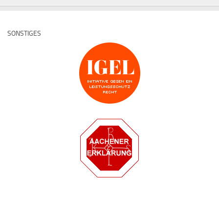
SONSTIGES
Deutsche Medz