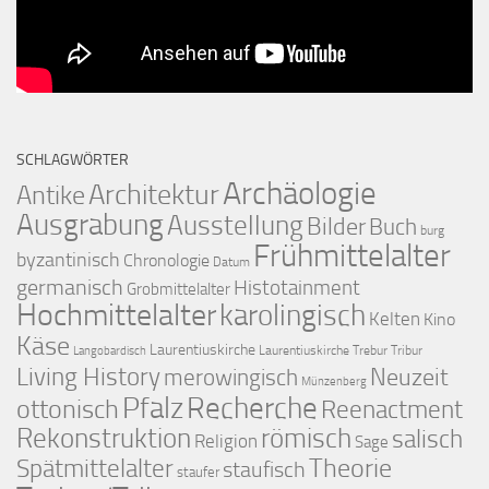
SCHLAGWÖRTER
Archäologie
Architektur
Antike
Ausgrabung
Ausstellung
Bilder
Buch
burg
Frühmittelalter
byzantinisch
Chronologie
Datum
germanisch
Histotainment
Grobmittelalter
Hochmittelalter
karolingisch
Kelten
Kino
Käse
Laurentiuskirche
Laurentiuskirche Trebur Tribur
Langobardisch
Living History
merowingisch
Neuzeit
Münzenberg
Pfalz
Recherche
ottonisch
Reenactment
Rekonstruktion
römisch
salisch
Religion
Sage
Theorie
Spätmittelalter
staufisch
staufer