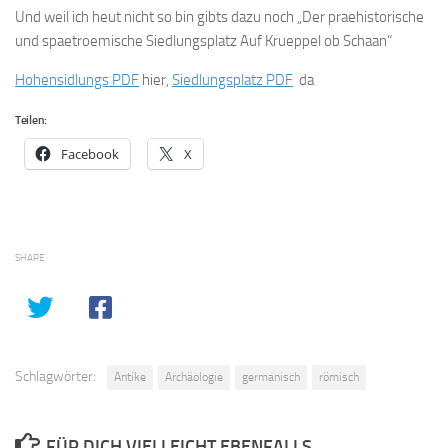
Und weil ich heut nicht so bin gibts dazu noch „Der praehistorische
und spaetroemische Siedlungsplatz Auf Krueppel ob Schaan“
Hohensidlungs PDF
hier,
Siedlungsplatz PDF
da
Teilen:
Facebook
X
SHARE
Schlagwörter:
Antike
Archäologie
germanisch
römisch
FÜR DICH VIELLEICHT EBENFALLS