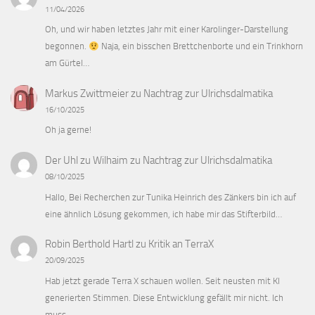
11/04/2026
Oh, und wir haben letztes Jahr mit einer Karolinger-Darstellung
begonnen.
Naja, ein bisschen Brettchenborte und ein Trinkhorn
am Gürtel…
Markus Zwittmeier
zu
Nachtrag zur Ulrichsdalmatika
16/10/2025
Oh ja gerne!
Der Uhl zu Wilhaim
zu
Nachtrag zur Ulrichsdalmatika
08/10/2025
Hallo, Bei Recherchen zur Tunika Heinrich des Zänkers bin ich auf
eine ähnlich Lösung gekommen, ich habe mir das Stifterbild…
Robin Berthold Hartl
zu
Kritik an TerraX
20/09/2025
Hab jetzt gerade Terra X schauen wollen. Seit neusten mit KI
generierten Stimmen. Diese Entwicklung gefällt mir nicht. Ich
muss…