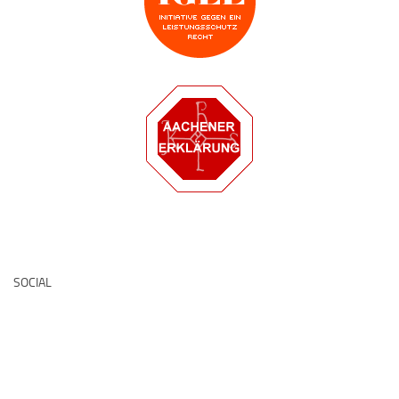
Deutsche Medz
SOCIAL