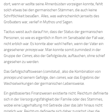
dort, wenn er wollte seine Ahnenbüsten vorzeigen konnte, fehlt
solch etwas bei den germanischen Stämmen, die auch keine
Schriftlichkeit besaßen.. Alles, was wahrscheinlich jenseits des
Großvaters war, verlief in Mythos und Sagen.
Tacitus weist auch darauf hin, dass der Status der germanischen
Personen, so wie es eigentlich in Rom im Senatsadel der Fall war,
nicht erblich war. Es konnte aber wohl helfen, wenn der Vater ein
angesehener
princeps
war. Man konnte somit zumindest in der
Gruppe der
Comes
, also der Gefolgsleute, auftauchen, ohne schief
angesehen zu werden.
Das Gefolgschaftswesen (
comitatus
) , also die Kombination von
princeps
und seinem Gefolge, den
comes
, war das Ergebnis der
Wechselwirkungen der germanischen Lebensweise.
Ein geldbasiertes Finanzwesen existierte nicht. Reichtum definierte
sich in der Versorgungsfähigkeit der Familie oder des Stammes,
wobei eine Lagerhaltung mit Getreide über das Jahr hinaus nicht
möglich war. Reichtum definierte sich daher zunächst über die