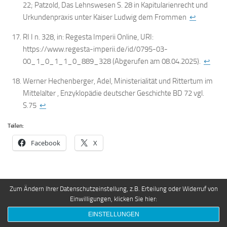
22; Patzold, Das Lehnswesen S. 28 in Kapitularienrecht und
Urkundenpraxis unter Kaiser Ludwig dem Frommen
↩
RI I n. 328, in: Regesta Imperii Online, URI:
https://www.regesta-imperii.de/id/0795-03-
00_1_0_1_1_0_889_328 (Abgerufen am 08.04.2025).
↩
Werner Hechenberger, Adel, Ministerialität und Rittertum im
Mittelalter , Enzyklopädie deutscher Geschichte BD 72 vgl.
S.75
↩
Teilen:
Facebook
X
Zum Ändern Ihrer Datenschutzeinstellung, z.B. Erteilung oder Widerruf von
SHARE
Einwilligungen, klicken Sie hier:
EINSTELLUNGEN