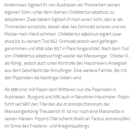
kinderlosen Sigibert III. von Austrasien als Thronerben seinen
eigenen Sohn, unter dem Namen
Childebertus adoptivus
, zu
adoptieren. Zwar bekam Sigibert III noch einen Sohn, den er als
Thronerben einsetzte, diesen aber lies Grimoald scheren und ins
Kloster nach Irland schicken.
Childebertus adpotivus
regiert zwar
etwa bis zu seinem Tod 662. Grimoald jedoch wird gefangen
genommen und 656 oder 657 in Paris hingerichtet. Nach dem Tod
von
Childebertus adoptivus
folgt wieder der Merowinger, Chlotar III. ,
als König , jedoch auch unter Kontrolle des Hausmeiers Ansegisel
aus dem Geschlecht der Arnulfinger. Eine weitere Familie, die mit
den Pippiniden die Karolinger bilden wird.
Ab 688 sind mit Pippin dem Mittleren nun die Pippiniden in
Austrasien, Burgund und 695 auch in Neustrien Hausmeier. Pippin
führt seit 687 den Titel des
dux et princeps francorum,
der
Merowingerkönig Theuderich III. ist nur noch eine Marionette in
seinen Händen. Pippins Titel scheint direkt an Tacitus anzuknüpfen,
im Sinne des Friedens- und Kriegshäuptlings.