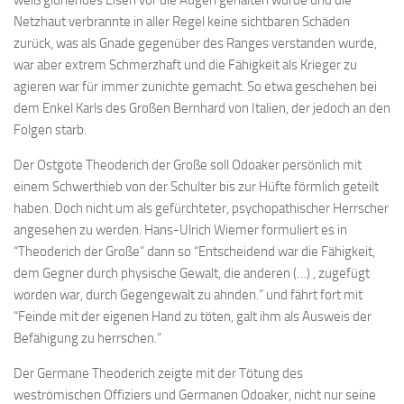
weiß glühendes Eisen vor die Augen gehalten wurde und die
Netzhaut verbrannte in aller Regel keine sichtbaren Schäden
zurück, was als Gnade gegenüber des Ranges verstanden wurde,
war aber extrem Schmerzhaft und die Fähigkeit als Krieger zu
agieren war für immer zunichte gemacht. So etwa geschehen bei
dem Enkel Karls des Großen Bernhard von Italien, der jedoch an den
Folgen starb.
Der Ostgote Theoderich der Große soll Odoaker persönlich mit
einem Schwerthieb von der Schulter bis zur Hüfte förmlich geteilt
haben. Doch nicht um als gefürchteter, psychopathischer Herrscher
angesehen zu werden. Hans-Ulrich Wiemer formuliert es in
“Theoderich der Große” dann so “Entscheidend war die Fähigkeit,
dem Gegner durch physische Gewalt, die anderen (…) , zugefügt
worden war, durch Gegengewalt zu ahnden.” und fährt fort mit
“Feinde mit der eigenen Hand zu töten, galt ihm als Ausweis der
Befähigung zu herrschen.”
Der Germane Theoderich zeigte mit der Tötung des
weströmischen Offiziers und Germanen Odoaker, nicht nur seine