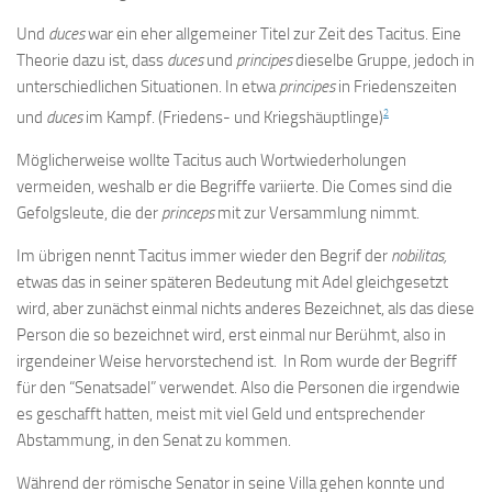
Und
duces
war ein eher allgemeiner Titel zur Zeit des Tacitus. Eine
Theorie dazu ist, dass
duces
und
principes
dieselbe Gruppe, jedoch in
unterschiedlichen Situationen. In etwa
principes
in Friedenszeiten
2
und
duces
im Kampf. (Friedens- und Kriegshäuptlinge)
Möglicherweise wollte Tacitus auch Wortwiederholungen
vermeiden, weshalb er die Begriffe variierte. Die Comes sind die
Gefolgsleute, die der
princeps
mit zur Versammlung nimmt.
Im übrigen nennt Tacitus immer wieder den Begrif der
nobilitas,
etwas das in seiner späteren Bedeutung mit Adel gleichgesetzt
wird, aber zunächst einmal nichts anderes Bezeichnet, als das diese
Person die so bezeichnet wird, erst einmal nur Berühmt, also in
irgendeiner Weise hervorstechend ist. In Rom wurde der Begriff
für den “Senatsadel” verwendet. Also die Personen die irgendwie
es geschafft hatten, meist mit viel Geld und entsprechender
Abstammung, in den Senat zu kommen.
Während der römische Senator in seine Villa gehen konnte und