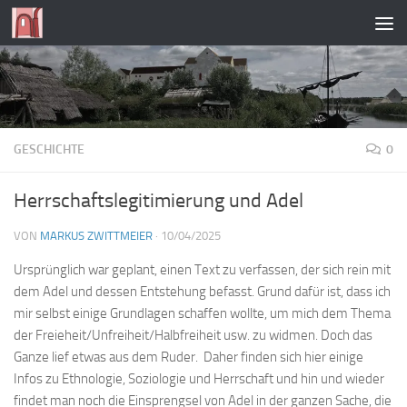
Zum Inhalt springen
GESCHICHTE
0
Herrschaftslegitimierung und Adel
VON
MARKUS ZWITTMEIER
·
10/04/2025
Ursprünglich war geplant, einen Text zu verfassen, der sich rein mit
dem Adel und dessen Entstehung befasst. Grund dafür ist, dass ich
mir selbst einige Grundlagen schaffen wollte, um mich dem Thema
der Freieheit/Unfreiheit/Halbfreiheit usw. zu widmen. Doch das
Ganze lief etwas aus dem Ruder. Daher finden sich hier einige
Infos zu Ethnologie, Soziologie und Herrschaft und hin und wieder
findet man noch die Einsprengsel von Adel in der ganzen Sache, die