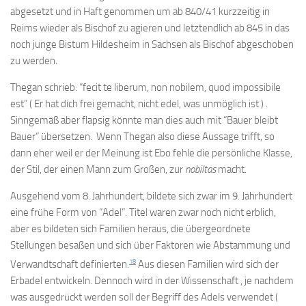
abgesetzt und in Haft genommen um ab 840/41 kurzzeitig in
Reims wieder als Bischof zu agieren und letztendlich ab 845 in das
noch junge Bistum Hildesheim in Sachsen als Bischof abgeschoben
zu werden.
Thegan schrieb: “fecit te liberum, non nobilem, quod impossibile
est” ( Er hat dich frei gemacht, nicht edel, was unmöglich ist ) .
Sinngemäß aber flapsig könnte man dies auch mit “Bauer bleibt
Bauer” übersetzen. Wenn Thegan also diese Aussage trifft, so
dann eher weil er der Meinung ist Ebo fehle die persönliche Klasse,
der Stil, der einen Mann zum Großen, zur
nobiltas
macht.
Ausgehend vom 8. Jahrhundert, bildete sich zwar im 9. Jahrhundert
eine frühe Form von “Adel”. Titel waren zwar noch nicht erblich,
aber es bildeten sich Familien heraus, die übergeordnete
Stellungen besaßen und sich über Faktoren wie Abstammung und
18
Verwandtschaft definierten.
Aus diesen Familien wird sich der
Erbadel entwickeln. Dennoch wird in der Wissenschaft , je nachdem
was ausgedrückt werden soll der Begriff des Adels verwendet (