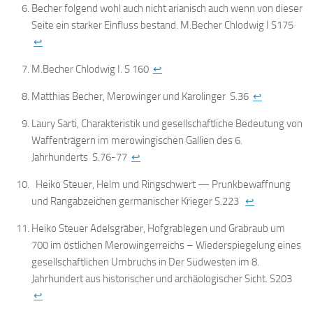
Becher folgend wohl auch nicht arianisch auch wenn von dieser
Seite ein starker Einfluss bestand. M.Becher Chlodwig I S175
↩
M.Becher Chlodwig I. S 160
↩
Matthias Becher, Merowinger und Karolinger S.36
↩
Laury Sarti, Charakteristik und gesellschaftliche Bedeutung von
Waffenträgern im merowingischen Gallien des 6.
Jahrhunderts S.76-77
↩
Heiko Steuer, Helm und Ringschwert — Prunkbewaffnung
und Rangabzeichen germanischer Krieger S.223
↩
Heiko Steuer Adelsgräber, Hofgrablegen und Grabraub um
700 im östlichen Merowingerreichs – Wiederspiegelung eines
gesellschaftlichen Umbruchs in Der Südwesten im 8.
Jahrhundert aus historischer und archäologischer Sicht. S203
↩