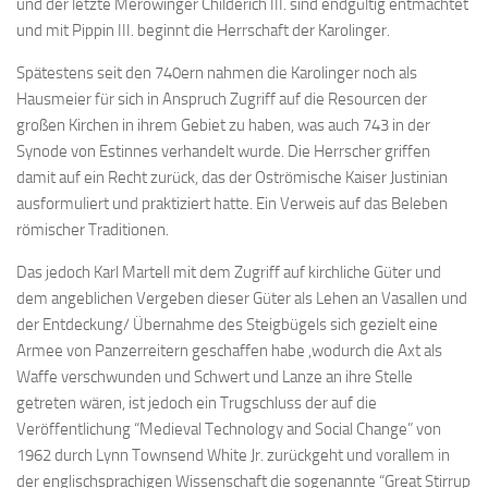
und der letzte Merowinger Childerich III. sind endgültig entmachtet
und mit Pippin III. beginnt die Herrschaft der Karolinger.
Spätestens seit den 740ern nahmen die Karolinger noch als
Hausmeier für sich in Anspruch Zugriff auf die Resourcen der
großen Kirchen in ihrem Gebiet zu haben, was auch 743 in der
Synode von Estinnes verhandelt wurde. Die Herrscher griffen
damit auf ein Recht zurück, das der Oströmische Kaiser Justinian
ausformuliert und praktiziert hatte. Ein Verweis auf das Beleben
römischer Traditionen.
Das jedoch Karl Martell mit dem Zugriff auf kirchliche Güter und
dem angeblichen Vergeben dieser Güter als Lehen an Vasallen und
der Entdeckung/ Übernahme des Steigbügels sich gezielt eine
Armee von Panzerreitern geschaffen habe ,wodurch die Axt als
Waffe verschwunden und Schwert und Lanze an ihre Stelle
getreten wären, ist jedoch ein Trugschluss der auf die
Veröffentlichung “Medieval Technology and Social Change” von
1962 durch Lynn Townsend White Jr. zurückgeht und vorallem in
der englischsprachigen Wissenschaft die sogenannte “Great Stirrup