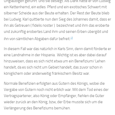
Ungläubigen geführt und sie besiegt. Als Dank hatte er von Ludwig
ein Kettenhemd, ein edles Pferd und ein exotisches Schwert mit
silberner Scheide aus der Beute erhalten. Der Rest der Beute blieb
bei Ludwig. Karl quittierte nun den Sieg des Johannes damit, dass er
ihn als Getreuen ( fidelis noster ) bezeichnet und ihm das eroberte
und zukünftig erobertes Land ihm und seinen Erben übergibt und
17
ihn von sämtlichen Abgaben dafür befreit.
In diesem Fall war das natürlich in Karls Sinn, denn damit förderte er
eine Landnahme in der Hispania. Wichtig ist es aber dabei darauf
hinzuweisen, dass es sich nicht etwa um ein Benefizium/ Lehen
handelt, da es sich nicht um Gebiet handelt, das zuvor schon in
königlichem oder anderweitig fränkischem Besitz war.
Normale Benefizien erfolgten aus Gütern des Königs, wobei die
Vergabe von Gütern noch nicht erblich war. Mit dem Tod eines der
Vertragspartener, also König oder Empfänger, fiehlen die Güter
wieder zurück an den König, bzw, der Erbe musste sich um die
Verlängerung des Benefiziums bemühen.