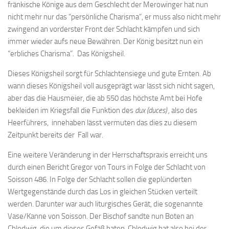
fränkische Könige aus dem Geschlecht der Merowinger hat nun
nicht mehr nur das “persönliche Charisma”, er muss also nicht mehr
zwingend an vorderster Front der Schlacht kämpfen und sich
immer wieder aufs neue Bewähren. Der König besitzt nun ein
“erbliches Charisma”. Das Königsheil.
Dieses Königsheil sorgt für Schlachtensiege und gute Ernten. Ab
wann dieses Königsheil voll ausgeprägt war lässt sich nicht sagen,
aber das die Hausmeier, die ab 550 das höchste Amt bei Hofe
bekleiden im Kriegsfall die Funktion des
dux (duces) ,
also des
Heerführers,
innehaben lässt vermuten das dies zu diesem
Zeitpunkt bereits der Fall war.
Eine weitere Veränderung in der Herrschaftspraxis erreicht uns
durch einen Bericht Gregor von Tours in Folge der Schlacht von
Soisson 486. In Folge der Schlacht sollen die geplünderten
Wertgegenstände durch das Los in gleichen Stücken verteilt
werden. Darunter war auch liturgisches Gerät, die sogenannte
Vase/Kanne von Soisson. Der Bischof sandte nun Boten an
Chlodwig, die um dieses Gefäß baten. Chlodwig bat also bei der