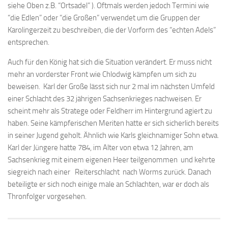
siehe Oben z.B. “Ortsadel” ). Oftmals werden jedoch Termini wie
“die Edlen” oder “die Großen” verwendet um die Gruppen der
Karolingerzeit zu beschreiben, die der Vorform des “echten Adels”
entsprechen.
Auch für den König hat sich die Situation verändert. Er muss nicht
mehr an vorderster Front wie Chlodwig kämpfen um sich zu
beweisen. Karl der Große lässt sich nur 2 mal im nächsten Umfeld
einer Schlacht des 32 jährigen Sachsenkrieges nachweisen. Er
scheint mehr als Stratege oder Feldherr im Hintergrund agiert zu
haben. Seine kämpferischen Meriten hatte er sich sicherlich bereits
in seiner Jugend geholt. Ähnlich wie Karls gleichnamiger Sohn etwa.
Karl der Jüngere hatte 784, im Alter von etwa 12 Jahren, am
Sachsenkrieg mit einem eigenen Heer teilgenommen und kehrte
siegreich nach einer Reiterschlacht nach Worms zurück. Danach
beteiligte er sich noch einige male an Schlachten, war er doch als
Thronfolger vorgesehen.