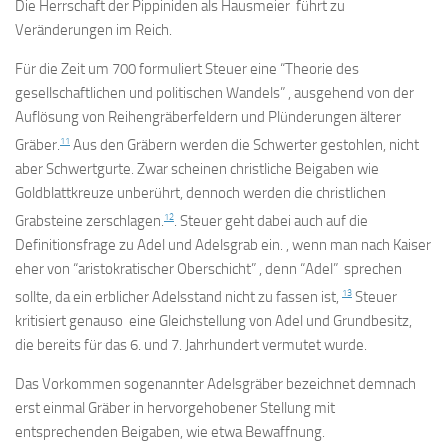
Die Herrschaft der Pippiniden als Hausmeier führt zu
Veränderungen im Reich.
Für die Zeit um 700 formuliert Steuer eine “Theorie des
gesellschaftlichen und politischen Wandels” , ausgehend von der
Auflösung von Reihengräberfeldern und Plünderungen älterer
11
Gräber.
Aus den Gräbern werden die Schwerter gestohlen, nicht
aber Schwertgurte. Zwar scheinen christliche Beigaben wie
Goldblattkreuze unberührt, dennoch werden die christlichen
12
Grabsteine zerschlagen.
. Steuer geht dabei auch auf die
Definitionsfrage zu Adel und Adelsgrab ein. , wenn man nach Kaiser
eher von “aristokratischer Oberschicht” , denn “Adel” sprechen
13
sollte, da ein erblicher Adelsstand nicht zu fassen ist,
Steuer
kritisiert genauso eine Gleichstellung von Adel und Grundbesitz,
die bereits für das 6. und 7. Jahrhundert vermutet wurde.
Das Vorkommen sogenannter Adelsgräber bezeichnet demnach
erst einmal Gräber in hervorgehobener Stellung mit
entsprechenden Beigaben, wie etwa Bewaffnung.