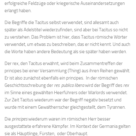
erfolgreiche Feldzüge oder kriegerische Auseinandersetzungen
erlangt haben.
Die Begriffe die Tacitus selbst verwendet, sind allesamt auch
später als Adelstitel wiederzufinden, sind aber bei Tacitus so nicht
zu verstehen. Das Problem ist hier, dass Tacitus römische Wörter
verwendet, um etwas zu beschreiben, das er nicht kennt. Und auch
die Worte haben andere Bedeutung als sie später haben werden.
Der rex, den Tacitus erwähnt, wird beim Zusammentreffen der
principes bei einer Versammlung (Thing) aus ihren Reihen gewählt.
Er ist also zunächst ebenfalls ein principes. In der römischen
Geschichtsschreibung der
res publica libera
wird der Begriff des
rex
im Sinne eines gewählten Heerführers oder Warlords verwendet.
Zur Zeit Tacitus wiederum war der Begriff negativ besetzt und
wurde mit einem Gewaltherrscher gleichgestellt, dem Tyrannen.
Die
principes
wiederum waren im römischen Herr besser
ausgestattete erfahrene Kämpfer. Im Kontext der Germania gelten
sie als Häuptlinge, Fürsten, oder Oberhaupt.