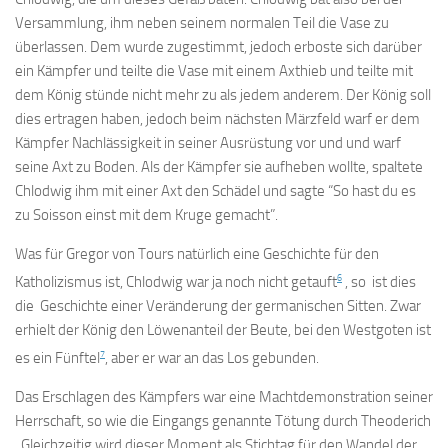
Versammlung, ihm neben seinem normalen Teil die Vase zu
überlassen. Dem wurde zugestimmt, jedoch erboste sich darüber
ein Kämpfer und teilte die Vase mit einem Axthieb und teilte mit
dem König stünde nicht mehr zu als jedem anderem. Der König soll
dies ertragen haben, jedoch beim nächsten Märzfeld warf er dem
Kämpfer Nachlässigkeit in seiner Ausrüstung vor und und warf
seine Axt zu Boden. Als der Kämpfer sie aufheben wollte, spaltete
Chlodwig ihm mit einer Axt den Schädel und sagte “So hast du es
zu Soisson einst mit dem Kruge gemacht”.
Was für Gregor von Tours natürlich eine Geschichte für den
6
Katholizismus ist, Chlodwig war ja noch nicht getauft
, so ist dies
die Geschichte einer Veränderung der germanischen Sitten. Zwar
erhielt der König den Löwenanteil der Beute, bei den Westgoten ist
7
es ein Fünftel
, aber er war an das Los gebunden.
Das Erschlagen des Kämpfers war eine Machtdemonstration seiner
Herrschaft, so wie die Eingangs genannte Tötung durch Theoderich
. Gleichzeitig wird dieser Moment als Stichtag für den Wandel der