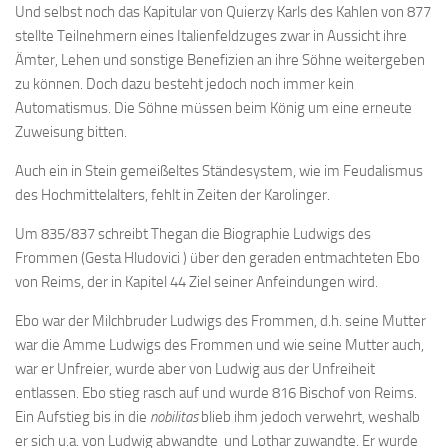
Und selbst noch das Kapitular von Quierzy Karls des Kahlen von 877
stellte Teilnehmern eines Italienfeldzuges zwar in Aussicht ihre
Ämter, Lehen und sonstige Benefizien an ihre Söhne weitergeben
zu können. Doch dazu besteht jedoch noch immer kein
Automatismus. Die Söhne müssen beim König um eine erneute
Zuweisung bitten.
Auch ein in Stein gemeißeltes Ständesystem, wie im Feudalismus
des Hochmittelalters, fehlt in Zeiten der Karolinger.
Um 835/837 schreibt Thegan die Biographie Ludwigs des
Frommen (Gesta Hludovici ) über den geraden entmachteten Ebo
von Reims, der in Kapitel 44
Ziel seiner Anfeindungen wird.
Ebo war der Milchbruder Ludwigs des Frommen, d.h. seine Mutter
war die Amme Ludwigs des Frommen und wie seine Mutter auch,
war er Unfreier, wurde aber von Ludwig aus der Unfreiheit
entlassen. Ebo stieg rasch auf und wurde 816 Bischof von Reims.
Ein Aufstieg bis in die
nobilitas
blieb ihm jedoch verwehrt, weshalb
er sich u.a. von Ludwig abwandte und Lothar zuwandte. Er wurde