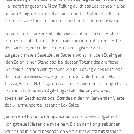
Herrschaft angesehen. Nicht Teilung durch das Los, sondern alles
für den König, der dann selbst die eroberten Güter verteilt. Ein
kleines Puzzlestück hin zum noch weit entfernten Lehnswesen.
8
Gerade in der Frankenzeit Chlodwigs sieht Becher
ein Problem,
einen Stand oberhalb der Freien auszumachen. Während es bei
den Sachsen, zumindest in der in karolingischer Zeit
aufgezeichneten Gesetze der Sachen, wo es mit den Edelingen
(den Edlen) einen Stand gab, bei dessen Tötung das dreifache
Wergeld zu zahlen war, genauso wie bei Tötung eines Mitglieds
der in der
lex baiuvariorum
genannten Geschlechter der
Huosi,
Trozza, Fagana, Hahiligga und Anniona, sowie der ursprünglich aus
Franken stammenden Agilolfinger fehlt die Angabe eines
speziellen Geschlechts oder Standes in der im Kern ersten Viertel
des 6. Jahrhundert erlassenen Lex Salica.
Jedoch wird hier eine Gruppe namens
antrustiones
aufgeführt.
Königstreue Krieger, die mit einem Eid an den König gebunden
waren und in einem besonderen Vertrauensverhältnis standen.