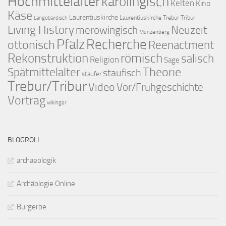
Hochmittelalter
karolingisch
Kelten
Kino
Käse
Laurentiuskirche
Laurentiuskirche Trebur Tribur
Langobardisch
Living History
merowingisch
Neuzeit
Münzenberg
Pfalz
Recherche
ottonisch
Reenactment
Rekonstruktion
römisch
salisch
Religion
Sage
Theorie
Spätmittelalter
staufisch
staufer
Trebur/Tribur
Video
Vor/Frühgeschichte
Vortrag
wikinger
BLOGROLL
archaeologik
Archäologie Online
Burgerbe