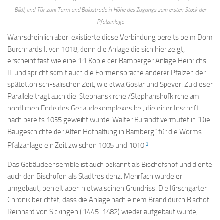
Bild), und Tür zum Turm und Balustrade in Höhe des Zugangs zum ersten Stock der
Pfalzanlage
Wahrscheinlich aber existierte diese Verbindung bereits beim Dom
Burchhards I. von 1018, denn die Anlage die sich hier zeigt,
erscheint fast wie eine 1:1 Kopie der Bamberger Anlage Heinrichs
II. und spricht somit auch die Formensprache anderer Pfalzen der
spätottonisch-salischen Zeit, wie etwa Goslar und Speyer. Zu dieser
Parallele trägt auch die Stephanskirche /Stephanshofkirche am
nördlichen Ende des Gebäudekomplexes bei, die einer Inschrift
nach bereits 1055 geweiht wurde. Walter Burandt vermutet in “Die
Baugeschichte der Alten Hofhaltung in Bamberg” für die Worms
1
Pfalzanlage ein Zeit zwischen 1005 und 1010.
Das Gebäudeensemble ist auch bekannt als Bischofshof und diente
auch den Bischöfen als Stadtresidenz. Mehrfach wurde er
umgebaut, behielt aber in etwa seinen Grundriss. Die Kirschgarter
Chronik berichtet, dass die Anlage nach einem Brand durch Bischof
Reinhard von Sickingen ( 1445-1482) wieder aufgebaut wurde,