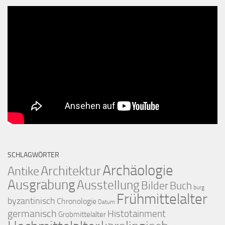
SCHLAGWÖRTER
Archäologie
Architektur
Antike
Ausgrabung
Ausstellung
Bilder
Buch
burg
Frühmittelalter
byzantinisch
Chronologie
Datum
germanisch
Histotainment
Grobmittelalter