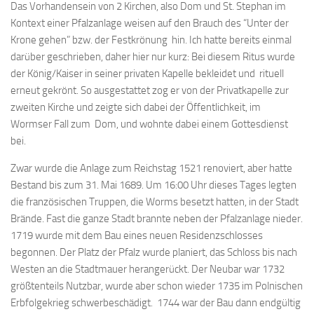
Das Vorhandensein von 2 Kirchen, also Dom und St. Stephan im
Kontext einer Pfalzanlage weisen auf den Brauch des “Unter der
Krone gehen” bzw. der Festkrönung hin. Ich hatte bereits einmal
darüber geschrieben, daher hier nur kurz: Bei diesem Ritus wurde
der König/Kaiser in seiner privaten Kapelle bekleidet und rituell
erneut gekrönt. So ausgestattet zog er von der Privatkapelle zur
zweiten Kirche und zeigte sich dabei der Öffentlichkeit, im
Wormser Fall zum Dom, und wohnte dabei einem Gottesdienst
bei.
Zwar wurde die Anlage zum Reichstag 1521 renoviert, aber hatte
Bestand bis zum 31. Mai 1689. Um 16:00 Uhr dieses Tages legten
die französischen Truppen, die Worms besetzt hatten, in der Stadt
Brände. Fast die ganze Stadt brannte neben der Pfalzanlage nieder.
1719 wurde mit dem Bau eines neuen Residenzschlosses
begonnen. Der Platz der Pfalz wurde planiert, das Schloss bis nach
Westen an die Stadtmauer herangerückt. Der Neubar war 1732
größtenteils Nutzbar, wurde aber schon wieder 1735 im Polnischen
Erbfolgekrieg schwerbeschädigt. 1744 war der Bau dann endgültig