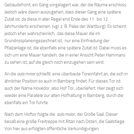
Gebäudefront, ein Gang vorgelagert war, der die Räume erschloss.
Jedoch wäre davon auszugehen, dass dieser Gang eine spätere
Zutat ist, da diese in aller Regel erst Ende des 11. bis 12.
Jahrhunderts erscheinen. (vgl. z. B. Palas der Wartburg). Es scheint
jedoch eher wahrscheinlich, das diese Mauer die im
Grundrissplaneingezeichnet ist, nur eine Einfriedung der
Pfalzanlage ist, die ebenfalls eine spätere Zutat ist. Dabei muss es
sich um eine Mauer handeln, die in einer Ansicht Peter Hammans
zu sehen ist, auf die gleich noch einzugehen sein wird.
An die
aula minor
schließt eine überbaute Toreinfahrt an, die sich in
ähnlicher Position so auch in Bamberg findet. Für dieses Tor ist
auch der Name Hovedor, also Hof Tor, überliefert. Hier zeigt sich
wieder eine Parallele zur alten Hofhaltung in Bamberg, durch die
ebenfalls ein Tor führte.
Nach dem Hoftor folgte die
aula maior
, der Große Saal. Dieser
besaß eine große Freitreppe mit Altan nach Osten, die Saalstiege.
Von hier aus erfolgten öffentliche Verkündigungen.