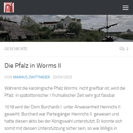
Zum Inhalt springen
GESCHICHTE
2
Die Pfalz in Worms II
VON
MARKUS ZWITTMEIER
·
20/03/2025
Während die karolingische Pfalz Worms nicht greifbar ist, wird die
Pfalz in spätottonischer / frühsalischer Zeit sehr gut fassbar.
1018 wird der Dom Burchards I. unter Anwesenheit Heinrichs II.
geweiht. Burchard war Parteigänger Heinrichs II. gewesen und
hatte diesen aktiv bei der Königswahl unterstützt. Er konnte sich
somit mit dessen Unterstützung sicher sein, so wie Willigis in