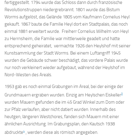
fertiggestellt. 1794 wurde das Schloss dann durch französische
Revolutionstruppen niedergrebrannt. 1801 wurde das Bistum
Worms aufgelöst, das Gelände 1805 vom Kaufmann Cornelius Heyl
gekauft. 1867 baute die Familie Heyl dort ein Stadtpalais, das noch
einmal 1881 erweitert wurde. Freiherr Cornelius Wilhelm von Heyl
zu Herrnsheim, die Familie war mittlerweile geadelt und hatte
entsprechend geheiratet, vermachte 1926 den Heylshof mit seiner
Kunstsammlung der Stadt Worms. Bei einem Luftangriff 1945
wurden die Gebäude schwer beschädigt, das vordere Palais wurde
nur noch verkleinert wieder aufgebaut, während der Heylshof im
Nord-Westen des Areals.
1953 gab es noch einmal Grabungen im Areal, bei der einige der
3
Grundmauern ergraben wurden. Einzig am Heylschen Eiskeller
wurden Mauern gefunden die im 45 Grad Winkel zum Dom oder
zur Pfalz verlaufen, aber nicht datiert wurden. Innerhalb des
heutgen, längeren Westchores, fanden sich Mauern mit einer
ähnlichen Ausrichtung. Im Grabungsplan, den Kautsch 1938
4
abdruckte
, werden diese als römisch angegeben.