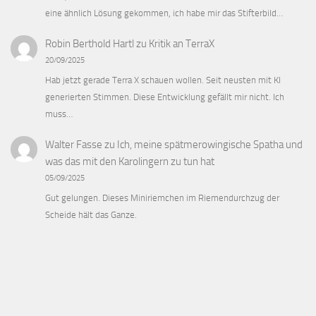
eine ähnlich Lösung gekommen, ich habe mir das Stifterbild…
Robin Berthold Hartl
zu
Kritik an TerraX
20/09/2025
Hab jetzt gerade Terra X schauen wollen. Seit neusten mit KI
generierten Stimmen. Diese Entwicklung gefällt mir nicht. Ich
muss…
Walter Fasse
zu
Ich, meine spätmerowingische Spatha und
was das mit den Karolingern zu tun hat
05/09/2025
Gut gelungen. Dieses Miniriemchen im Riemendurchzug der
Scheide hält das Ganze.