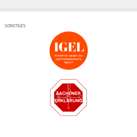
SONSTIGES
Deutsche Medz