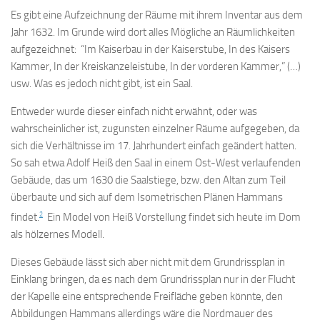
Es gibt eine Aufzeichnung der Räume mit ihrem Inventar aus dem
Jahr 1632. Im Grunde wird dort alles Mögliche an Räumlichkeiten
aufgezeichnet: “Im Kaiserbau in der Kaiserstube, In des Kaisers
Kammer, In der Kreiskanzeleistube, In der vorderen Kammer,” (…)
usw. Was es jedoch nicht gibt, ist ein Saal.
Entweder wurde dieser einfach nicht erwähnt, oder was
wahrscheinlicher ist, zugunsten einzelner Räume aufgegeben, da
sich die Verhältnisse im 17. Jahrhundert einfach geändert hatten.
So sah etwa Adolf Heiß den Saal in einem Ost-West verlaufenden
Gebäude, das um 1630 die Saalstiege, bzw. den Altan zum Teil
überbaute und sich auf dem Isometrischen Plänen Hammans
2
findet.
Ein Model von Heiß Vorstellung findet sich heute im Dom
als hölzernes Modell.
Dieses Gebäude lässt sich aber nicht mit dem Grundrissplan in
Einklang bringen, da es nach dem Grundrissplan nur in der Flucht
der Kapelle eine entsprechende Freifläche geben könnte, den
Abbildungen Hammans allerdings wäre die Nordmauer des