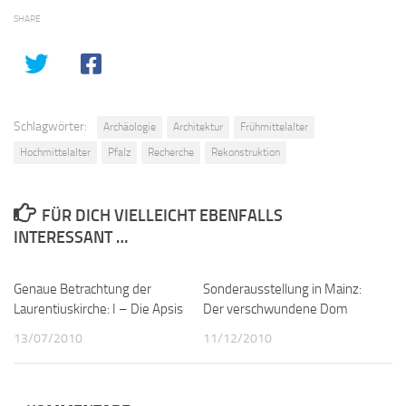
SHARE
Schlagwörter:
Archäologie
Architektur
Frühmittelalter
Hochmittelalter
Pfalz
Recherche
Rekonstruktion
FÜR DICH VIELLEICHT EBENFALLS
INTERESSANT …
Genaue Betrachtung der
0
Sonderausstellung in Mainz:
0
Laurentiuskirche: I – Die Apsis
Der verschwundene Dom
13/07/2010
11/12/2010