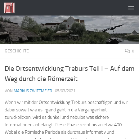
Zum Inhalt springen
GESCHICHTE
0
Die Ortsentwicklung Treburs Teil I – Auf dem
Weg durch die Römerzeit
VON
MARKUS ZWITTMEIER
·
05/03/2021
Wenn wir mit der Ortsentwicklung Treburs beschäftigen und wir
dabei soweit wie es irgend geht in die Vergangenheit
zurückblicken, wird es dunkel und nebulös was sichere
Informationen anbelangt. Diese Phase reicht bis an etwa 400.
Wobei die Römische Periode als durchaus informativ und