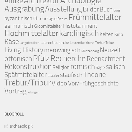
Archäologie
Architektur
Antike
Ausgrabung
Ausstellung
Bilder
Buch
burg
Frühmittelalter
byzantinisch
Chronologie
Datum
germanisch
Histotainment
Grobmittelalter
Hochmittelalter
karolingisch
Kelten
Kino
Käse
Laurentiuskirche
Laurentiuskirche Trebur Tribur
Langobardisch
Living History
merowingisch
Neuzeit
Münzenberg
Pfalz
Recherche
ottonisch
Reenactment
Rekonstruktion
römisch
salisch
Religion
Sage
Theorie
Spätmittelalter
staufisch
staufer
Trebur/Tribur
Video
Vor/Frühgeschichte
Vortrag
wikinger
BLOGROLL
archaeologik