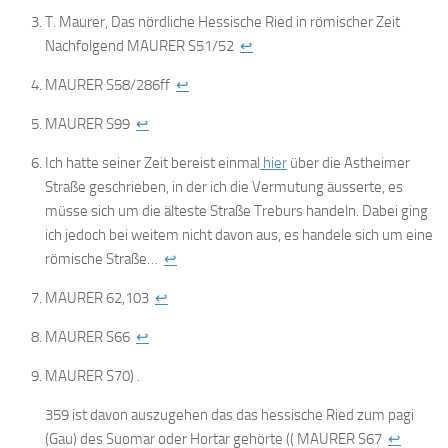
T. Maurer, Das nördliche Hessische Ried in römischer Zeit
Nachfolgend MAURER S51/52
↩
MAURER S58/286ff
↩
MAURER S99
↩
Ich hatte seiner Zeit bereist einmal
hier
über die Astheimer
Straße geschrieben, in der ich die Vermutung äusserte, es
müsse sich um die älteste Straße Treburs handeln. Dabei ging
ich jedoch bei weitem nicht davon aus, es handele sich um eine
römische Straße…
↩
MAURER 62,103
↩
MAURER S66
↩
MAURER S70) .
359 ist davon auszugehen das das hessische Ried zum pagi
(Gau) des Suomar oder Hortar gehörte (( MAURER S67
↩