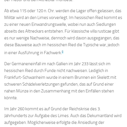
Ab etwa 115 oder 120 n. Chr. werden die Lager offen gelassen, das
Militär wird an den Limes vorverlegt. Im hessischen Ried kommt es
zu einer neuen Einwandrungswelle, wobei nun auch Siedlungen
abseits des Altneckars entstehen. Für klassische villa rusticae gibt
es nur wenige Nachweise, dennoch wird davon ausgegangen, das
diese Bauweise auch im hessischen Ried die Typische war, jedoch
8
in einer Ausführung in Fachwerk.
Der Germaneneinfall im nach Gallien im Jahr 233 lässt sich im
hessischen Ried durch Funde nicht nachweisen. Lediglich in
Frankfurt-Schwanheim wurde in einem Brunnen ein Skelett mit
schweren Schädelverletzungen gefunden, das auf Grund einer
nahen Münze in den Zusammenhang mit den Einfällen stehen
könnte.
Im Jahr 260 kommt es auf Grund der Reichskrise des 3.
Jahrhunderts zur Aufgabe des Limes. Auch das Dekumantland wird
aufgegeben. Möglicherweise erfolgte die Ansiedlung der