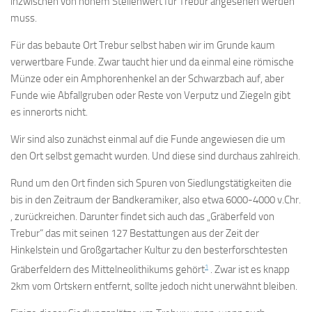
inzwischen von hohem Stellenwert für Trebur angesehen werden
muss.
Für das bebaute Ort Trebur selbst haben wir im Grunde kaum
verwertbare Funde. Zwar taucht hier und da einmal eine römische
Münze oder ein Amphorenhenkel an der Schwarzbach auf, aber
Funde wie Abfallgruben oder Reste von Verputz und Ziegeln gibt
es innerorts nicht.
Wir sind also zunächst einmal auf die Funde angewiesen die um
den Ort selbst gemacht wurden. Und diese sind durchaus zahlreich.
Rund um den Ort finden sich Spuren von Siedlungstätigkeiten die
bis in den Zeitraum der Bandkeramiker, also etwa 6000-4000 v.Chr.
, zurückreichen. Darunter findet sich auch das „Gräberfeld von
Trebur“ das mit seinen 127 Bestattungen aus der Zeit der
Hinkelstein und Großgartacher Kultur zu den besterforschtesten
1
Gräberfeldern des Mittelneolithikums gehört
. Zwar ist es knapp
2km vom Ortskern entfernt, sollte jedoch nicht unerwähnt bleiben.