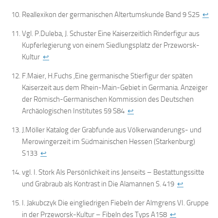
Reallexikon der germanischen Altertumskunde Band 9 S25
↩
Vgl. P.Duleba, J. Schuster Eine Kaiserzeitlich Rinderfigur aus
Kupferlegierung von einem Siedlungsplatz der Przeworsk-
Kultur
↩
F.Maier, H.Fuchs ,Eine germanische Stierfigur der späten
Kaiserzeit aus dem Rhein-Main-Gebiet in Germania. Anzeiger
der Römisch-Germanischen Kommission des Deutschen
Archäologischen Institutes 59 S84
↩
J.Möller Katalog der Grabfunde aus Völkerwanderungs- und
Merowingerzeit im Südmainischen Hessen (Starkenburg)
S133
↩
vgl. I. Stork Als Persönlichkeit ins Jenseits – Bestattungssitte
und Grabraub als Kontrast in Die Alamannen S. 419
↩
I. Jakubczyk Die eingliedrigen Fiebeln der Almgrens VI. Gruppe
in der Przeworsk-Kultur – Fibeln des Typs A158
↩