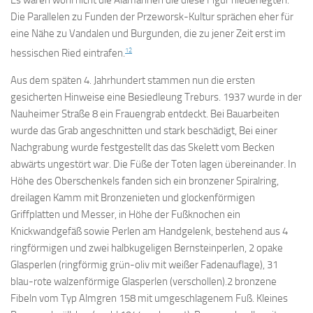
Es waren wohl nicht die Alamannen die diese Figur niederlegten.
Die Parallelen zu Funden der Przeworsk-Kultur sprächen eher für
eine Nähe zu Vandalen und Burgunden, die zu jener Zeit erst im
12
hessischen Ried eintrafen.
Aus dem späten 4. Jahrhundert stammen nun die ersten
gesicherten Hinweise eine Besiedleung Treburs. 1937 wurde in der
Nauheimer Straße 8 ein Frauengrab entdeckt. Bei Bauarbeiten
wurde das Grab angeschnitten und stark beschädigt, Bei einer
Nachgrabung wurde festgestellt das das Skelett vom Becken
abwärts ungestört war. Die Füße der Toten lagen übereinander. In
Höhe des Oberschenkels fanden sich ein bronzener Spiralring,
dreilagen Kamm mit Bronzenieten und glockenförmigen
Griffplatten und Messer, in Höhe der Fußknochen ein
Knickwandgefäß sowie Perlen am Handgelenk, bestehend aus 4
ringförmigen und zwei halbkugeligen Bernsteinperlen, 2 opake
Glasperlen (ringförmig grün-oliv mit weißer Fadenauflage), 31
blau-rote walzenförmige Glasperlen (verschollen).2 bronzene
Fibeln vom Typ Almgren 158 mit umgeschlagenem Fuß. Kleines