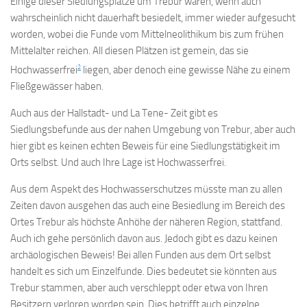
Einige dieser Siedlungsplätze um Trebur waren, wenn auch
wahrscheinlich nicht dauerhaft besiedelt, immer wieder aufgesucht
worden, wobei die Funde vom Mittelneolithikum bis zum frühen
Mittelalter reichen. All diesen Plätzen ist gemein, das sie
2
Hochwasserfrei
liegen, aber denoch eine gewisse Nähe zu einem
Fließgewässer haben.
Auch aus der Hallstadt- und La Tene- Zeit gibt es
Siedlungsbefunde aus der nahen Umgebung von Trebur, aber auch
hier gibt es keinen echten Beweis für eine Siedlungstätigkeit im
Orts selbst. Und auch Ihre Lage ist Hochwasserfrei.
Aus dem Aspekt des Hochwasserschutzes müsste man zu allen
Zeiten davon ausgehen das auch eine Besiedlung im Bereich des
Ortes Trebur als höchste Anhöhe der näheren Region, stattfand.
Auch ich gehe persönlich davon aus. Jedoch gibt es dazu keinen
archäologischen Beweis! Bei allen Funden aus dem Ort selbst
handelt es sich um Einzelfunde. Dies bedeutet sie könnten aus
Trebur stammen, aber auch verschleppt oder etwa von Ihren
Besitzern verloren worden sein. Dies betrifft auch einzelne