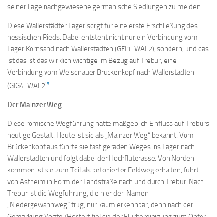
seiner Lage nachgewiesene germanische Siedlungen zu meiden.
Diese Wallerstädter Lager sorgt für eine erste Erschließung des
hessischen Rieds. Dabei entsteht nicht nur ein Verbindung vom
Lager Kornsand nach Wallerstädten (GEI1-WAL2), sondern, und das
ist das ist das wirklich wichtige im Bezug auf Trebur, eine
Verbindung vom Weisenauer Brückenkopf nach Wallerstädten
5
(GIG4-WAL2)
Der Mainzer Weg
Diese römische Wegführung hatte maßgeblich Einfluss auf Treburs
heutige Gestalt. Heute ist sie als „Mainzer Weg“ bekannt. Vom
Brückenkopf aus führte sie fast geraden Weges ins Lager nach
Wallerstädten und folgt dabei der Hochfluterasse. Von Norden
kommen ist sie zum Teil als betonierter Feldweg erhalten, führt
von Astheim in Form der Landstraße nach und durch Trebur. Nach
Trebur ist die Wegführung, die hier den Namen
„Niedergewannweg“ trug, nur kaum erkennbar, denn nach der
Gemarkung Vogtei/Hostert fiel sie der Flurbereinigung zum Opfer.