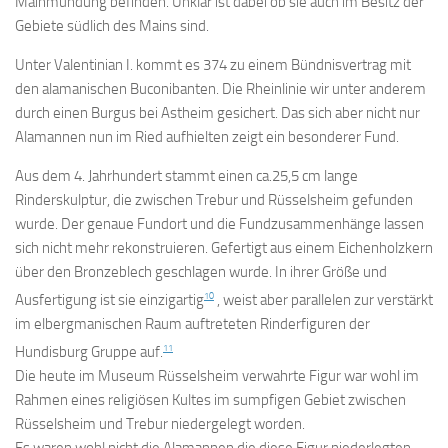
Mainmündung befinden. Unklar ist dabei ob sie auch im Besitz der
Gebiete südlich des Mains sind.
Unter Valentinian I. kommt es 374 zu einem Bündnisvertrag mit
den alamanischen Buconibanten. Die Rheinlinie wir unter anderem
durch einen Burgus bei Astheim gesichert. Das sich aber nicht nur
Alamannen nun im Ried aufhielten zeigt ein besonderer Fund.
Aus dem 4. Jahrhundert stammt einen ca.25,5 cm lange
Rinderskulptur, die zwischen Trebur und Rüsselsheim gefunden
wurde. Der genaue Fundort und die Fundzusammenhänge lassen
sich nicht mehr rekonstruieren. Gefertigt aus einem Eichenholzkern
über den Bronzeblech geschlagen wurde. In ihrer Größe und
10
Ausfertigung ist sie einzigartig
, weist aber parallelen zur verstärkt
im elbergmanischen Raum auftreteten Rinderfiguren der
11
Hundisburg Gruppe auf.
Die heute im Museum Rüsselsheim verwahrte Figur war wohl im
Rahmen eines religiösen Kultes im sumpfigen Gebiet zwischen
Rüsselsheim und Trebur niedergelegt worden.