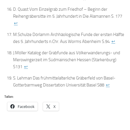
D. Quast Vom Einzelgrab zum Friedhof – Beginn der
Reihengräbersitte im 5. Jahrhundert in Die Alamannen S. 177
↩
M.Schulze Dörlamm Archhäologische Funde der ersten Hälfte
des 5. Jahrhunderts n.Chr. Aus Worms Abenheim S.94
↩
J.Möller Katalog der Grabfunde aus Völkerwanderungs- und
Merowingerzeit im Südmainischen Hessen (Starkenburg)
S131
↩
S. Lehman Das frühmittelalterliche Gräberfeld von Basel-
Gotterbarmweg Dissertation Universität Basel S88
↩
Teilen:
Facebook
X