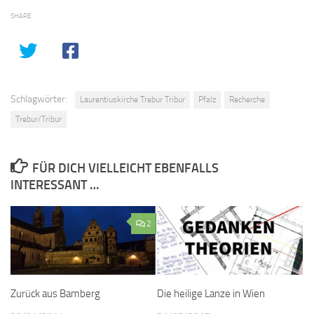
SHARE
Schlagwörter:
Laurentiuskirche Trebur Tribur
Pfalz
Recherche
Trebur/Tribur
FÜR DICH VIELLEICHT EBENFALLS
INTERESSANT …
2
Zurück aus Bamberg
Die heilige Lanze in Wien