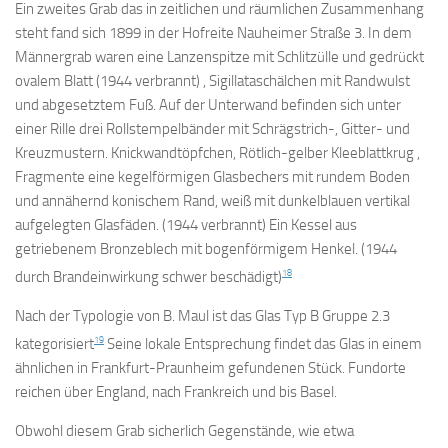
Ein zweites Grab das in zeitlichen und räumlichen Zusammenhang
steht fand sich 1899 in der Hofreite Nauheimer Straße 3. In dem
Männergrab waren eine Lanzenspitze mit Schlitzülle und gedrückt
ovalem Blatt (1944 verbrannt) , Sigillataschälchen mit Randwulst
und abgesetztem Fuß. Auf der Unterwand befinden sich unter
einer Rille drei Rollstempelbänder mit Schrägstrich-, Gitter- und
Kreuzmustern. Knickwandtöpfchen, Rötlich-gelber Kleeblattkrug ,
Fragmente eine kegelförmigen Glasbechers mit rundem Boden
und annähernd konischem Rand, weiß mit dunkelblauen vertikal
aufgelegten Glasfäden. (1944 verbrannt) Ein Kessel aus
getriebenem Bronzeblech mit bogenförmigem Henkel. (1944
18
durch Brandeinwirkung schwer beschädigt)
Nach der Typologie von B. Maul ist das Glas Typ B Gruppe 2.3
19
kategorisiert
Seine lokale Entsprechung findet das Glas in einem
ähnlichen in Frankfurt-Praunheim gefundenen Stück. Fundorte
reichen über England, nach Frankreich und bis Basel.
Obwohl diesem Grab sicherlich Gegenstände, wie etwa