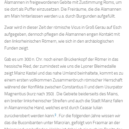
Alamannen in freigewordenen Gebite mit Zustimmung Roms, um
sie dort als Puffer einzusetzen. Die Freiräume, die die Alamannen
am Main hinterlassen werden u.a. durch Burgunden aufgefüllt.
Zwar wird in dieser Zeit der römische Vicus in Groß Gerau auf Esch
aufgegeben, dennoch pflegen die Alamannen engen Kontakt mit
den linksrheinischen Römern, wie sich in den archäologischen
Funden zeigt.
Gab es um 300 n. Chr. noch einen Brückenkopf der Römer in das
hessische Ried, der zumindest wie uns die Lyoner Bleimedaille
zeigt Mainz Kastel und das nahe Umland beinhaltete, kommt es zu
einem ersten vollkommen Zusammenbruch römischer Herrschaft
während der Konflikte zwischen Constantius II und dem Usurpator
Magnentius (kurz nach 350) . Die Gebiete beiderseits des Mains,
ein breiter linksrheinischer Streifen und auch die Stadt Mainz fallen
in Alamannische Hand, welches erst durch Ceasar Iulian
9
zurückerobert werden kann.
. Für die folgenden Jahre wissen wir
das die Buconibanten unter Marcrian, gefolgt von Fraomar an der