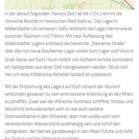
In der darauf folgenden, flavisch Zeit ( ab 69 n.Chr.) nimmt die
römische Akivität im hessischen Ried stark zu. Das Lager in
Wallerstädten ist verlassen, dafür entsteht das Lager Herrenwiese
zwischen Nauheim und Trebur. Mit nach Auflassung des
Wallerstädter Lagers entstand die bekannte „Steinerne Straße“
über das nun neue Nauheimer Lager weiter zum Lager und Vicus in
7
Groß-Gerau auf Esch.
Auch östlich von Astheim konnte zumindest
ein Spitzgraben aus jener Zeit nachgewiesen werden. Ob es sich
hier um eine militärische Aktivität handelt ist unbekannt.
Mit der Entstehung des Lagers auf Esch scheint der Wunsch
verbunden gewesen zu sein eine bessere Anbindung an den Rhein
zu schaffen. Zwar war der Altneckar durchaus schiffbar, Modau und
Weschnitz entwaässerten woh so wie auch weitere
Odenwaldbäche in den Altneckar, aber man wollte wohl vom
veränderlichen Wasserstand unabhängig sein und schuf den
Landgraben, der damals geradewegs in den Rhein führte und nicht
bei Trebur und den Altneckar mündete.