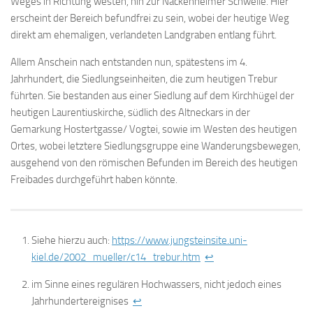
Weges in Richtung westen, hin zur Nackenheimer Schwelle. Hier
erscheint der Bereich befundfrei zu sein, wobei der heutige Weg
direkt am ehemaligen, verlandeten Landgraben entlang führt.
Allem Anschein nach entstanden nun, spätestens im 4.
Jahrhundert, die Siedlungseinheiten, die zum heutigen Trebur
führten. Sie bestanden aus einer Siedlung auf dem Kirchhügel der
heutigen Laurentiuskirche, südlich des Altneckars in der
Gemarkung Hostertgasse/ Vogtei, sowie im Westen des heutigen
Ortes, wobei letztere Siedlungsgruppe eine Wanderungsbewegen,
ausgehend von den römischen Befunden im Bereich des heutigen
Freibades durchgeführt haben könnte.
Siehe hierzu auch:
https://www.jungsteinsite.uni-
kiel.de/2002_mueller/c14_trebur.htm
↩
im Sinne eines regulären Hochwassers, nicht jedoch eines
Jahrhundertereignises
↩