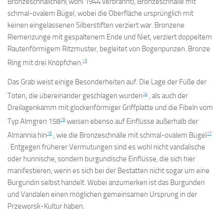
Bronzeschnällchen( wohl 1944 verbrannt), Bronzeschnalle mit
schmal-ovalem Bügel, wobei die Oberfläche ursprünglich mit
keinen eingelassenen Silberstiften verziert war. Bronzene
Riemenzunge mit gespaltenem Ende und Niet, verziert doppeltem
Rautenförmigem Ritzmuster, begleitet von Bogenpunzen. Bronze
13
Ring mit drei Knöpfchen.
Das Grab weist einige Besonderheiten auf. Die Lage der Füße der
14
Toten, die übereinander geschlagen wurden
, als auch der
Dreilagenkamm mit glockenförmiger Griffplatte und die Fibeln vom
15
Typ Almgren 158
weisen ebenso auf Einflüsse außerhalb der
16
17
Almannia hin
, wie die Bronzeschnalle mit schmal-ovalem Bügel
. Entgegen früherer Vermutungen sind es wohl nicht vandalische
oder hunnische, sondern burgundische Einflüsse, die sich hier
manifestieren, wenn es sich bei der Bestatten nicht sogar um eine
Burgundin selbst handelt. Wobei anzumerken ist das Burgunden
und Vandalen einen möglichen gemeinsamen Ursprung in der
Przeworsk-Kultur haben.