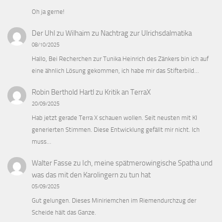
Oh ja gerne!
Der Uhl zu Wilhaim
zu
Nachtrag zur Ulrichsdalmatika
08/10/2025
Hallo, Bei Recherchen zur Tunika Heinrich des Zänkers bin ich auf
eine ähnlich Lösung gekommen, ich habe mir das Stifterbild…
Robin Berthold Hartl
zu
Kritik an TerraX
20/09/2025
Hab jetzt gerade Terra X schauen wollen. Seit neusten mit KI
generierten Stimmen. Diese Entwicklung gefällt mir nicht. Ich
muss…
Walter Fasse
zu
Ich, meine spätmerowingische Spatha und
was das mit den Karolingern zu tun hat
05/09/2025
Gut gelungen. Dieses Miniriemchen im Riemendurchzug der
Scheide hält das Ganze.