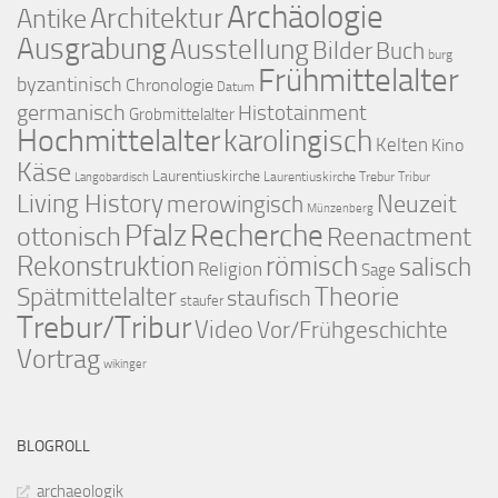
Archäologie
Architektur
Antike
Ausgrabung
Ausstellung
Bilder
Buch
burg
Frühmittelalter
byzantinisch
Chronologie
Datum
germanisch
Histotainment
Grobmittelalter
Hochmittelalter
karolingisch
Kelten
Kino
Käse
Laurentiuskirche
Laurentiuskirche Trebur Tribur
Langobardisch
Living History
merowingisch
Neuzeit
Münzenberg
Pfalz
Recherche
ottonisch
Reenactment
Rekonstruktion
römisch
salisch
Religion
Sage
Theorie
Spätmittelalter
staufisch
staufer
Trebur/Tribur
Video
Vor/Frühgeschichte
Vortrag
wikinger
BLOGROLL
archaeologik