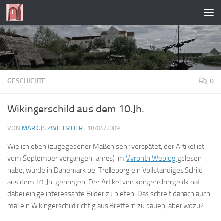
Zum Inhalt springen
GESCHICHTE
0
Wikingerschild aus dem 10.Jh.
VON
MARKUS ZWITTMEIER
·
18/04/2009
Wie ich eben (zugegebener Maßen sehr verspätet, der Artikel ist
vom September vergangen Jahres) im
Vvronth Weblog
gelesen
habe, wurde in Dänemark bei Trelleborg ein Vollständiges Schild
aus dem 10. Jh. geborgen. Der Artikel von kongensborge.dk hat
dabei einige interessante Bilder zu bieten. Das schreit danach auch
mal ein Wikingerschild richtig aus Brettern zu bauen, aber wozu?