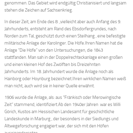
genommen. Das Gebiet wird endgültig Christianisiert und langsam
stehen die Zeichen auf Sachsenkrieg.
In dieser Zeit, am Ende des 8. ,vielleicht aber auch Anfang des 9.
Jahrhunderts, entsteht am Rand des Ebsdorfergrundes, nach
Norden zum Tal, geschützt durch einen Steilhang , eine befestigte
militärische Anlage der Karolinger. Die Höfe.Ihren Namen hat die
Anlage “Die Höfe” von den Untersuchungen, die 1843
stattfanden. Man sah in der Doppelrechteckanlage einen großen
und einen kleinen Hof des Zwölften bis Dreizehnten
Jahrhunderts. Im 18. Jahrhundert wurde die Anlage noch als
Hainborg oder Hoynburg bezeichnet.Ihren wirklichen Namen weiß
man nicht, auch wird sie in keiner Quelle erwähnt.
1906 wurde die Anlage, als: aus “Fränkisch oder Merowingische
Zeit” stammend, identifiziert.Ab den 1940er Jahren war es Willi
Görich, Kustos am Hessischen Landesamt für geschichtliche
Landeskunde in Marburg , der besonders in der Siedlungs und
Altwegeforschung engagiert war, der sich mit den Höfen
auseinandersetze.