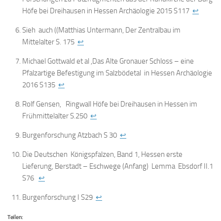
Höfe bei Dreihausen in Hessen Archäologie 2015 S117
↩
Sieh auch ((Matthias Untermann, Der Zentralbau im
Mittelalter S. 175
↩
Michael Gottwald et al ,Das Alte Gronauer Schloss – eine
Pfalzartige Befestigung im Salzbödetal in Hessen Archäologie
2016 S135
↩
Rolf Gensen, Ringwall Höfe bei Dreihausen in Hessen im
Frühmittelalter S.250
↩
Burgenforschung Atzbach S 30
↩
Die Deutschen Königspfalzen, Band 1, Hessen erste
Lieferung, Berstadt – Eschwege (Anfang) Lemma Ebsdorf II.1
S76
↩
Burgenforschung I S29
↩
Teilen: