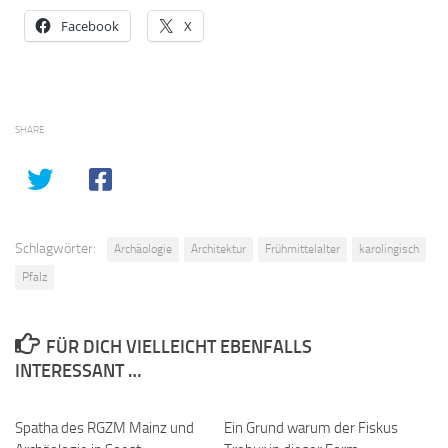
Facebook
X
SHARE
Schlagwörter:
Archäologie
Architektur
Frühmittelalter
karolingisch
Pfalz
FÜR DICH VIELLEICHT EBENFALLS
INTERESSANT …
Spatha des RGZM Mainz und
0
Ein Grund warum der Fiskus
0