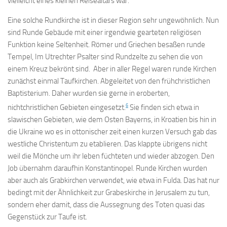
vielleicht eines kleinen Reisealtars war.
Eine solche Rundkirche ist in dieser Region sehr ungewöhnlich. Nun
sind Runde Gebäude mit einer irgendwie gearteten religiösen
Funktion keine Seltenheit. Römer und Griechen besaßen runde
Tempel, Im Utrechter Psalter sind Rundzelte zu sehen die von
einem Kreuz bekrönt sind. Aber in aller Regel waren runde Kirchen
zunächst einmal Taufkirchen. Abgeleitet von den frühchristlichen
Baptisterium. Daher wurden sie gerne in eroberten,
6
nichtchristlichen Gebieten eingesetzt.
Sie finden sich etwa in
slawischen Gebieten, wie dem Osten Bayerns, in Kroatien bis hin in
die Ukraine wo es in ottonischer zeit einen kurzen Versuch gab das
westliche Christentum zu etablieren. Das klappte übrigens nicht
weil die Mönche um ihr leben füchteten und wieder abzogen. Den
Job übernahm daraufhin Konstantinopel. Runde Kirchen wurden
aber auch als Grabkirchen verwendet, wie etwa in Fulda. Das hat nur
bedingt mit der Ähnlichkeit zur Grabeskirche in Jerusalem zu tun,
sondern eher damit, dass die Aussegnung des Toten quasi das
Gegenstück zur Taufe ist.