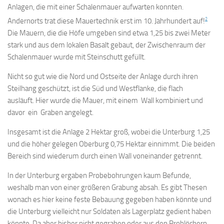
Anlagen, die mit einer Schalenmauer aufwarten konnten.
2
Andernorts trat diese Mauertechnik erst im 10. Jahrhundert auf!
Die Mauern, die die Höfe umgeben sind etwa 1,25 bis zwei Meter
stark und aus dem lokalen Basalt gebaut, der Zwischenraum der
Schalenmauer wurde mit Steinschutt gefüllt.
Nicht so gut wie die Nord und Ostseite der Anlage durch ihren
Steilhang geschützt, ist die Süd und Westflanke, die flach
ausläuft. Hier wurde die Mauer, mit einem Wall kombiniert und
davor ein Graben angelegt.
Insgesamt ist die Anlage 2 Hektar groß, wobei die Unterburg 1,25
und die höher gelegen Oberburg 0,75 Hektar einnimmt. Die beiden
Bereich sind wiederum durch einen Wall voneinander getrennt.
In der Unterburg ergaben Probebohrungen kaum Befunde,
weshalb man von einer größeren Grabung absah. Es gibt Thesen
wonach es hier keine feste Bebauung gegeben haben könnte und
die Unterburg vielleicht nur Soldaten als Lagerplatz gedient haben
könnte. Da aber bisher nicht gegraben oder aus den Problöchern