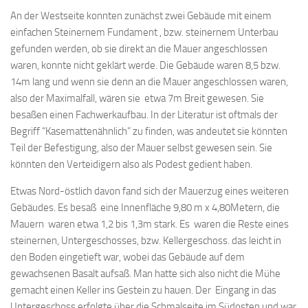
An der Westseite konnten zunächst zwei Gebäude mit einem
einfachen Steinernem Fundament , bzw. steinernem Unterbau
gefunden werden, ob sie direkt an die Mauer angeschlossen
waren, konnte nicht geklärt werde. Die Gebäude waren 8,5 bzw.
14m lang und wenn sie denn an die Mauer angeschlossen waren,
also der Maximalfall, wären sie etwa 7m Breit gewesen. Sie
besaßen einen Fachwerkaufbau. In der Literatur ist oftmals der
Begriff “Kasemattenähnlich” zu finden, was andeutet sie könnten
Teil der Befestigung, also der Mauer selbst gewesen sein. Sie
könnten den Verteidigern also als Podest gedient haben.
Etwas Nord-östlich davon fand sich der Mauerzug eines weiteren
Gebäudes. Es besaß eine Innenfläche 9,80 m x 4,80Metern, die
Mauern waren etwa 1,2 bis 1,3m stark. Es waren die Reste eines
steinernen, Untergeschosses, bzw. Kellergeschoss. das leicht in
den Boden eingetieft war, wobei das Gebäude auf dem
gewachsenen Basalt aufsaß. Man hatte sich also nicht die Mühe
gemacht einen Keller ins Gestein zu hauen. Der Eingang in das
Untergeschoss erfolgte über die Schmalseite im Südosten und war