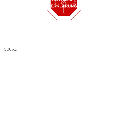
Deutsche Medz
SOCIAL