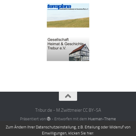
Tribur.de - M.Zwittmeier CC BY-SA
Präsentiert von
- Entworfen mit dem
Hueman-Theme
Zum Ändern Ihrer Datenschutzeinstellung, z.B. Erteilung oder Widerruf von
Einwilligungen, klicken Sie hier: