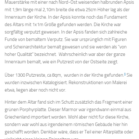
Mauerstärke mit einer nach Nord-Ost weisenden halbrunden Apsis
mit 1,9m länge mal 2,10m breite die etwa 25cm Höher lag als der
Innenraum der Kirche. In der Apsis konnte noch das Fundament
des Altars mit 1x1m Größe gefunden werden. Die Kirche war
sorgfältig verputzt gewesen. In der Apsis fanden sich zahlreiche
Funde von bemaltem Verputz. Sie war ursprünglich mit Figuren
und Scheinarchitektur bemalt gewesen und sie werden als “von
hoher Qualität” bezeichnet. Wahrscheinlich war aber der ganze
Innenraum bemalt, wie ein Putzrest von der Ostseite zeigt.
5
Über 1300 Putzreste, ca 8qm, wurden in der Kirche gefunden.
Sie
wurden inzwischen Katalogisiert. Rekonstruktionen von Malerei
etwa, liegen aber noch nicht vor.
Hinter dem Altar fand sich im Schutt zusätzlich das Fragment einer
grünen Porphyrplatte. Dieser Marmor war irgendwann einmal aus
Griechenland importiert worden. Wohl aber nicht für diese Kirche,
sondern war wohl aus irgendeinem römischen Gebäude hier hin
geschafft worden. Denkbar wäre, dass er Teil einer Altarplatte oder