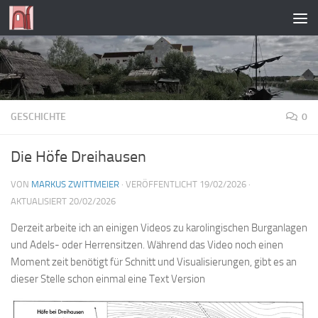
Zum Inhalt springen
GESCHICHTE
0
Die Höfe Dreihausen
VON
MARKUS ZWITTMEIER
· VERÖFFENTLICHT
19/02/2026
·
AKTUALISIERT
20/02/2026
Derzeit arbeite ich an einigen Videos zu karolingischen Burganlagen
und Adels- oder Herrensitzen. Während das Video noch einen
Moment zeit benötigt für Schnitt und Visualisierungen, gibt es an
dieser Stelle schon einmal eine Text Version