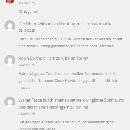
16/10/2025
Oh ja gerne!
Der Uhl zu Wilhaim
zu
Nachtrag zur Ulrichsdalmatika
08/10/2025
Hallo, Bei Recherchen zur Tunika Heinrich des Zänkers bin ich auf
eine ähnlich Lösung gekommen, ich habe mir das Stifterbild…
Robin Berthold Hartl
zu
Kritik an TerraX
20/09/2025
Hab jetzt gerade Terra X schauen wollen. Seit neusten mit KI
generierten Stimmen. Diese Entwicklung gefällt mir nicht. Ich
muss…
Walter Fasse
zu
Ich, meine spätmerowingische Spatha und
was das mit den Karolingern zu tun hat
05/09/2025
Gut gelungen. Dieses Miniriemchen im Riemendurchzug der
Scheide hält das Ganze.