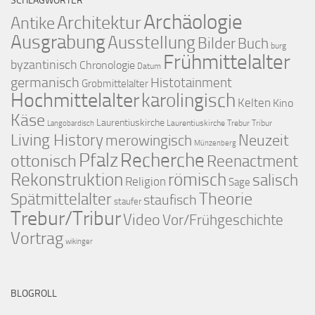
SCHLAGWÖRTER
Archäologie
Architektur
Antike
Ausgrabung
Ausstellung
Bilder
Buch
burg
Frühmittelalter
byzantinisch
Chronologie
Datum
germanisch
Histotainment
Grobmittelalter
Hochmittelalter
karolingisch
Kelten
Kino
Käse
Laurentiuskirche
Laurentiuskirche Trebur Tribur
Langobardisch
Living History
merowingisch
Neuzeit
Münzenberg
Pfalz
Recherche
ottonisch
Reenactment
Rekonstruktion
römisch
salisch
Religion
Sage
Theorie
Spätmittelalter
staufisch
staufer
Trebur/Tribur
Video
Vor/Frühgeschichte
Vortrag
wikinger
BLOGROLL