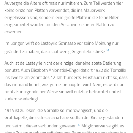
Auvergne die Ältere oft mals nur imitieren. Zum Teil werden hier
keine einzelnen Platten verwendet, die ins Mauerwerk
eingelasssen sind, sondern eine große Platte in die feine Rillen
eingearbeitet wurden um den Anschein kleinerer Platten zu
erwecken.
Im übrigen wirft de Lasteyrie Schnaase vor seine Meinung nur
16
geändert zu haben, da sie auf wenig Gegenliebe stieße.
Auch ist de Lasteyrie nicht der einzige, der eine späte Datierung
benutzt. Auch Elisabeth Ahlenstiel-Engel datiert 1922 die Torhallle
ins zweite Jahrzehnt des 12. Jahrhunderts. Es ist auch nicht so, dass
das niemand kennt, wie gerne behauptet wird. Nein, es wird nur
nicht als in irgendeiner Weise sinnvoll nutzbar betrachtet und ist
zudem wiederlegt.
1914 ist zu lesen, die Vorhalle sei merowingisch, und die
Gruftkapelle, die ecclesia varia habe südlich der Kirche gestanden
17
und sei mit dieser verbunden gewesen.
Möglicherweise gibt es