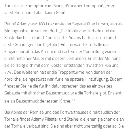
Torhalle als Ehrenpforte im Sinne römischer Triumphbögen zu
verstehen, findet aber kaum Gehör.
Rudolf Adamy war 1891 der erste der Separat über Lorsch, also als
Monographie, in seinem Buch „Die fränkische Torhalle und die
Klosterkirche zu Lorsch“ publizierte. Adamy hatte auch in Lorsch
erste Grabungen durchgeführt. Für ihn war die Torhalle das
Eingansportal in das Atrium und nach seiner Vorstellung war sie
direkt mit einer Mauer mit diesem verbunden. Er ist der Meinung,
sie sei zeitgleich mit dem Kloster entstanden, zwischen 766 und
774 . Des Weiteren hält er die Treppentürme, von denen der
nördliche ja eingestürzt war, für eine spätere Hinzufügung. Zudem
findet er Steine die für ihn dafür sprechen das es ein zweites
Gebäude mit ähnlichen Bauschmuck, wie die Torhalle gibt. Er sieht
11
sie als Bauschmuck der ersten Kirche.
Bei Abriss der Remise und des Fortwarthauses direkt südlich der
Torhalle findet Adamy Pilaster und Steine, die jenen gleichen die an
der Torhalle verbaut sind. Sie sind aber nicht ünerzählig oder so. Sie