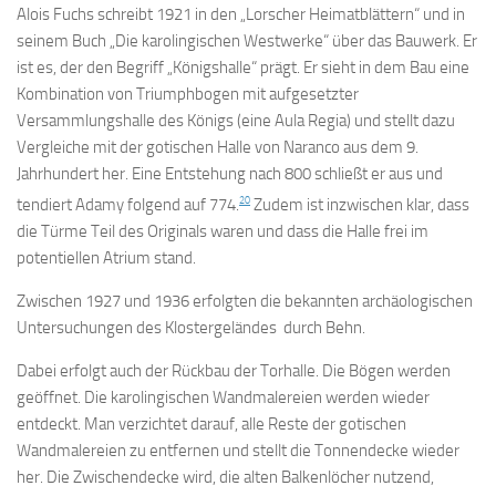
Alois Fuchs schreibt 1921 in den „Lorscher Heimatblättern“ und in
seinem Buch „Die karolingischen Westwerke“ über das Bauwerk. Er
ist es, der den Begriff „Königshalle“ prägt. Er sieht in dem Bau eine
Kombination von Triumphbogen mit aufgesetzter
Versammlungshalle des Königs (eine Aula Regia) und stellt dazu
Vergleiche mit der gotischen Halle von Naranco aus dem 9.
Jahrhundert her. Eine Entstehung nach 800 schließt er aus und
20
tendiert Adamy folgend auf 774.
Zudem ist inzwischen klar, dass
die Türme Teil des Originals waren und dass die Halle frei im
potentiellen Atrium stand.
Zwischen 1927 und 1936 erfolgten die bekannten archäologischen
Untersuchungen des Klostergeländes durch Behn.
Dabei erfolgt auch der Rückbau der Torhalle. Die Bögen werden
geöffnet. Die karolingischen Wandmalereien werden wieder
entdeckt. Man verzichtet darauf, alle Reste der gotischen
Wandmalereien zu entfernen und stellt die Tonnendecke wieder
her. Die Zwischendecke wird, die alten Balkenlöcher nutzend,