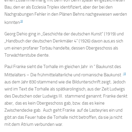
einen Zusammenhang mit dem von Behn später eingezeichneten
Bau, den er als Ecclesia Triplex identifiziert, aber der bei den
Nachgrabungen Fehler in den Plänen Behns nachgewiesen werden
18
konnten
Georg Dehio ging in „Geschichte der deutschen Kunst“ (1919) und
„Handbuch der deutschen Denkmäler 4“ (1926) davon aus,es sich
um einen profaner Torbau handelte, dessen Obergeschoss als
Torwächterstube diente.
Paul Franke sieht die Torhalle im gleichen Jahr in “ Baukunst des
19
Mittelalters – Die frühmittelalterliche und romanische Baukunst
aus dem Jahr 830 stammend wie die Bildunterschrift zeigt.. Jedoch
wird im Text die Torhalle als spätkarolingisch, aus der Zeit Ludwigs
des Deutschen oder Ludwigs III. stammend genannt. Franke denkt
aber, das es kein Obergeschoss gab, bzw. das es keine
Zwischendecke gab. Auch geht Franke auf de Lasteyries ein und
gibt an das Feuer habe die Torhalle nicht betroffen, da sie ja nicht
mit dem Atrium verbunden war.