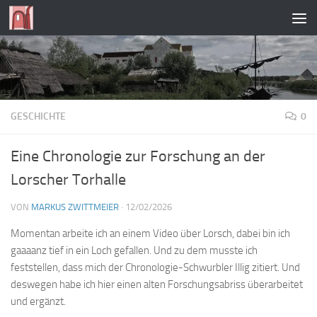
Zum Inhalt springen
GESCHICHTE
0
Eine Chronologie zur Forschung an der
Lorscher Torhalle
VON
MARKUS ZWITTMEIER
·
12/02/2026
Momentan arbeite ich an einem Video über Lorsch, dabei bin ich
gaaaanz tief in ein Loch gefallen. Und zu dem musste ich
feststellen, dass mich der Chronologie-Schwurbler Illig zitiert. Und
deswegen habe ich hier einen alten Forschungsabriss überarbeitet
und ergänzt.