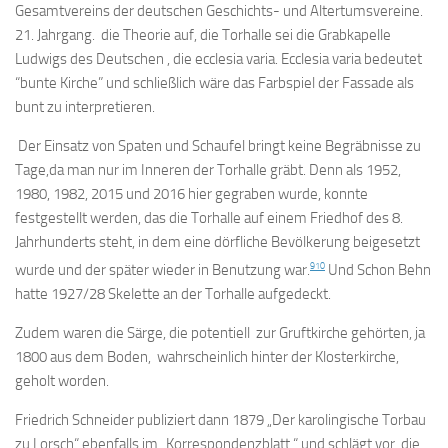
Gesamtvereins der deutschen Geschichts- und Altertumsvereine.
21. Jahrgang. die Theorie auf, die Torhalle sei die Grabkapelle
Ludwigs des Deutschen , die ecclesia varia. Ecclesia varia bedeutet
“bunte Kirche” und schließlich wäre das Farbspiel der Fassade als
bunt zu interpretieren.
Der Einsatz von Spaten und Schaufel bringt keine Begräbnisse zu
Tage,da man nur im Inneren der Torhalle gräbt. Denn als 1952,
1980, 1982, 2015 und 2016 hier gegraben wurde, konnte
festgestellt werden, das die Torhalle auf einem Friedhof des 8.
Jahrhunderts steht, in dem eine dörfliche Bevölkerung beigesetzt
9
10
wurde und der später wieder in Benutzung war.
Und Schon Behn
hatte 1927/28 Skelette an der Torhalle aufgedeckt.
Zudem waren die Särge, die potentiell zur Gruftkirche gehörten, ja
1800 aus dem Boden, wahrscheinlich hinter der Klosterkirche,
geholt worden.
Friedrich Schneider publiziert dann 1879 „Der karolingische Torbau
zu Lorsch“ ebenfalls im „Korrespondenzblatt “ und schlägt vor, die