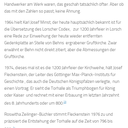
Handwerker am Werk waren, das geschah tatsächlich öfter. Aber ob
das mit den Zahlen so passt, keine Ahnung.
1964 hielt Karl Josef Minst, der heute hauptsächlich bekannt ist für
die Übersetzung des Lorscher Codex, zur 1200 Jahrfeier in Lorsch
eine Rede zur Einweihung der heute wieder entfernten
Gedenkplatte an Stelle von Behns ergrabener Gruftkirche. Zwar
erwähnt er Behn nicht direkt zitiert, aber die Abmessungen der
Gruftkirche.
1974, dieses mal ist es die 1200 Jahrfeier der Kirchweihe, hält Josef
Fleckenstein, der Leiter des Göttinger Max-Planck-Instituts für
Geschichte , das auch die Deutschen Königspfalzen verlegte, nun
einen Vortrag. Er sieht die Torhalle als Triumphbogen für König
oder Kaiser und rechnet mit einer Erbauung im letzten Jahrzehnt
23
des 8. Jahrhunderts oder um 800.
Roswitha Zeilinger-Büchler stimmt Fleckenstein 1976 zu und
präzisiert die Entstehung der Torhalle auf die Zeit von 796 bis
24