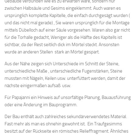
Gebäude verbunden wie es zu erwarten wäre, sondern nur
zwischen Halbsäule und Gesims eingeklemmt. Auch waren es
ursprünglich komplette Kapitelle, die einfach durchgesägt wurden (
und das nicht mal gerade) , Sie waren ursprünglich für die Montage
mittels Dübelloch auf einer Säule vorgesehen. Waren also gar nicht
für die Torhalle gedacht, Weniger als die Hälfte des Kapitells ist
sichtbar, da der Rest seitlich dick im Mörtel steckt. Ansonsten
wurde an anderen Stellen stark an Mörtel gespart.
Aus der Nähe zeigen sich Unterschiede im Schnitt der Steine,
unterschiedliche Maße , unterschiedliche Fugenstärken, Steine
mussten mit Nägeln, Keilen usw. unterfüttert werden, damit der
nächste einigermaßen aufsaß usw.
Für Papajanni ein Hinweis auf unsorfältige Planung, Bauausführung
oder eine Änderung im Bauprogramm.
Der Bau enthält auch zahlreiches sekundärverwendetes Material.
Fast mehr als man es ohnehin gewohnt ist. Ein Traufgesimms
besitzt auf der Rückseite ein römisches Relieffragment. Ähnliches