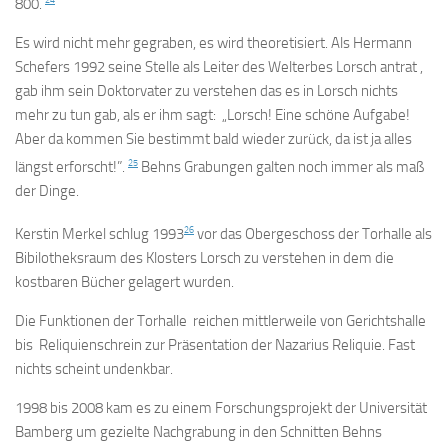
800.
Es wird nicht mehr gegraben, es wird theoretisiert. Als Hermann
Schefers 1992 seine Stelle als Leiter des Welterbes Lorsch antrat ,
gab ihm sein Doktorvater zu verstehen das es in Lorsch nichts
mehr zu tun gab, als er ihm sagt: „Lorsch! Eine schöne Aufgabe!
Aber da kommen Sie bestimmt bald wieder zurück, da ist ja alles
25
längst erforscht!”.
Behns Grabungen galten noch immer als maß
der Dinge.
26
Kerstin Merkel schlug 1993
vor das Obergeschoss der Torhalle als
Bibilotheksraum des Klosters Lorsch zu verstehen in dem die
kostbaren Bücher gelagert wurden.
Die Funktionen der Torhalle reichen mittlerweile von Gerichtshalle
bis Reliquienschrein zur Präsentation der Nazarius Reliquie. Fast
nichts scheint undenkbar.
1998 bis 2008 kam es zu einem Forschungsprojekt der Universität
Bamberg um gezielte Nachgrabung in den Schnitten Behns