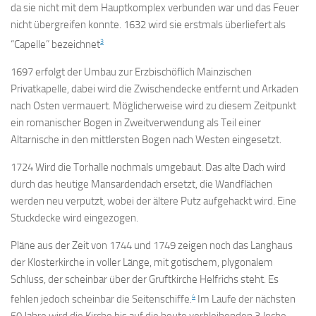
da sie nicht mit dem Hauptkomplex verbunden war und das Feuer
nicht übergreifen konnte. 1632 wird sie erstmals überliefert als
3
“Capelle” bezeichnet
1697 erfolgt der Umbau zur Erzbischöflich Mainzischen
Privatkapelle, dabei wird die Zwischendecke entfernt und Arkaden
nach Osten vermauert. Möglicherweise wird zu diesem Zeitpunkt
ein romanischer Bogen in Zweitverwendung als Teil einer
Altarnische in den mittlersten Bogen nach Westen eingesetzt.
1724 Wird die Torhalle nochmals umgebaut. Das alte Dach wird
durch das heutige Mansardendach ersetzt, die Wandflächen
werden neu verputzt, wobei der ältere Putz aufgehackt wird. Eine
Stuckdecke wird eingezogen.
Pläne aus der Zeit von 1744 und 1749 zeigen noch das Langhaus
der Klosterkirche in voller Länge, mit gotischem, plygonalem
Schluss, der scheinbar über der Gruftkirche Helfrichs steht. Es
4
fehlen jedoch scheinbar die Seitenschiffe.
Im Laufe der nächsten