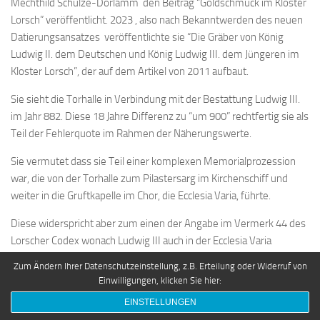
Mechthild Schulze-Dörlamm den Beitrag “Goldschmuck im Kloster
Lorsch” veröffentlicht. 2023 , also nach Bekanntwerden des neuen
Datierungsansatzes veröffentlichte sie “Die Gräber von König
Ludwig II. dem Deutschen und König Ludwig III. dem Jüngeren im
Kloster Lorsch”, der auf dem Artikel von 2011 aufbaut.
Sie sieht die Torhalle in Verbindung mit der Bestattung Ludwig III.
im Jahr 882. Diese 18 Jahre Differenz zu “um 900” rechtfertig sie als
Teil der Fehlerquote im Rahmen der Näherungswerte.
Sie vermutet dass sie Teil einer komplexen Memorialprozession
war, die von der Torhalle zum Pilastersarg im Kirchenschiff und
weiter in die Gruftkapelle im Chor, die Ecclesia Varia, führte.
Diese widerspricht aber zum einen der Angabe im Vermerk 44 des
Lorscher Codex wonach Ludwig III auch in der Ecclesia Varia
beigesetzt wurde und zudem den aktuellen Erkenntnissen, dass
Zum Ändern Ihrer Datenschutzeinstellung, z.B. Erteilung oder Widerruf von
die Gruft hinter dem Chor erst im 11. Jahrhundert entstand.
Einwilligungen, klicken Sie hier:
Drei Beiträge die nach der Datierung durch Pappaniani entstanden
EINSTELLUNGEN