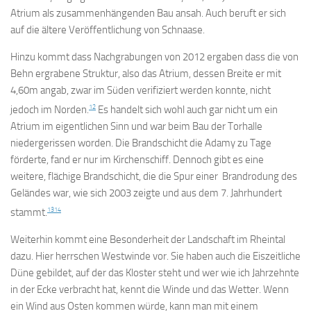
Atrium als zusammenhängenden Bau ansah. Auch beruft er sich
auf die ältere Veröffentlichung von Schnaase.
Hinzu kommt dass Nachgrabungen von 2012 ergaben dass die von
Behn ergrabene Struktur, also das Atrium, dessen Breite er mit
4,60m angab, zwar im Süden verifiziert werden konnte, nicht
12
jedoch im Norden.
Es handelt sich wohl auch gar nicht um ein
Atrium im eigentlichen Sinn und war beim Bau der Torhalle
niedergerissen worden. Die Brandschicht die Adamy zu Tage
förderte, fand er nur im Kirchenschiff. Dennoch gibt es eine
weitere, flächige Brandschicht, die die Spur einer Brandrodung des
Geländes war, wie sich 2003 zeigte und aus dem 7. Jahrhundert
13
14
stammt.
Weiterhin kommt eine Besonderheit der Landschaft im Rheintal
dazu. Hier herrschen Westwinde vor. Sie haben auch die Eiszeitliche
Düne gebildet, auf der das Kloster steht und wer wie ich Jahrzehnte
in der Ecke verbracht hat, kennt die Winde und das Wetter. Wenn
ein Wind aus Osten kommen würde, kann man mit einem