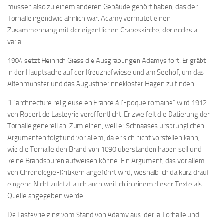
müssen also zu einem anderen Gebäude gehört haben, das der
Torhalle irgendwie ähnlich war. Adamy vermutet einen
Zusammenhang mit der eigentlichen Grabeskirche, der ecclesia
varia.
1904 setzt Heinrich Giess die Ausgrabungen Adamys fort. Er gräbt
in der Hauptsache auf der Kreuzhofwiese und am Seehof, um das
Altenmünster und das Augustinerinnekloster Hagen zu finden.
“L‘ architecture religieuse en France à l’Epoque romaine“ wird 1912
von Robert de Lasteyrie veröffentlicht. Er zweifelt die Datierung der
Torhalle generell an. Zum einen, weil er Schnaases ursprünglichen
Argumenten folgt und vor allem, da er sich nicht vorstellen kann,
wie die Torhalle den Brand von 1090 überstanden haben soll und
keine Brandspuren aufweisen könne. Ein Argument, das vor allem
von Chronologie-Kritikern angeführt wird, weshalb ich da kurz drauf
eingehe.Nicht zuletzt auch auch weil ich in einem dieser Texte als
Quelle angegeben werde.
De Lasteyrie ging vom Stand von Adamy aus, der ja Torhalle und