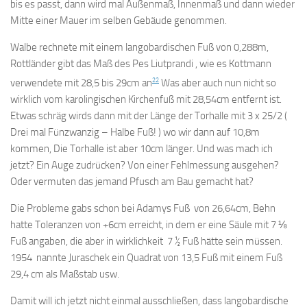
bis es passt, dann wird mal Außenmaß, Innenmaß und dann wieder
Mitte einer Mauer im selben Gebäude genommen.
Walbe rechnete mit einem langobardischen Fuß von 0,288m,
Rottländer gibt das Maß des Pes Liutprandi , wie es Kottmann
22
verwendete mit 28,5 bis 29cm an
Was aber auch nun nicht so
wirklich vom karolingischen Kirchenfuß mit 28,54cm entfernt ist.
Etwas schräg wirds dann mit der Länge der Torhalle mit 3 x 25/2 (
Drei mal Fünzwanzig – Halbe Fuß! ) wo wir dann auf 10,8m
kommen, Die Torhalle ist aber 10cm länger. Und was mach ich
jetzt? Ein Auge zudrücken? Von einer Fehlmessung ausgehen?
Oder vermuten das jemand Pfusch am Bau gemacht hat?
Die Probleme gabs schon bei Adamys Fuß von 26,64cm, Behn
hatte Toleranzen von +6cm erreicht, in dem er eine Säule mit 7 ⅛
Fuß angaben, die aber in wirklichkeit 7 ½ Fuß hätte sein müssen.
1954 nannte Juraschek ein Quadrat von 13,5 Fuß mit einem Fuß
29,4 cm als Maßstab usw.
Damit will ich jetzt nicht einmal ausschließen, dass langobardische