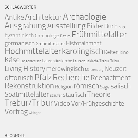
SCHLAGWÖRTER
Archäologie
Architektur
Antike
Ausgrabung
Ausstellung
Bilder
Buch
burg
Frühmittelalter
byzantinisch
Chronologie
Datum
germanisch
Histotainment
Grobmittelalter
Hochmittelalter
karolingisch
Kelten
Kino
Käse
Laurentiuskirche
Laurentiuskirche Trebur Tribur
Langobardisch
Living History
merowingisch
Neuzeit
Münzenberg
Pfalz
Recherche
ottonisch
Reenactment
Rekonstruktion
römisch
salisch
Religion
Sage
Theorie
Spätmittelalter
staufisch
staufer
Trebur/Tribur
Video
Vor/Frühgeschichte
Vortrag
wikinger
BLOGROLL