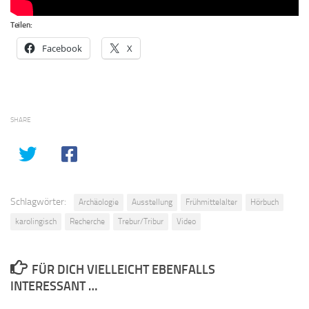
Teilen:
Facebook
X
SHARE
Schlagwörter:
Archäologie
Ausstellung
Frühmittelalter
Hörbuch
karolingisch
Recherche
Trebur/Tribur
Video
FÜR DICH VIELLEICHT EBENFALLS
INTERESSANT …