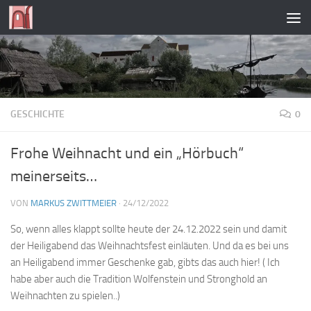
Zum Inhalt springen
GESCHICHTE
0
Frohe Weihnacht und ein „Hörbuch“
meinerseits…
VON
MARKUS ZWITTMEIER
·
24/12/2022
So, wenn alles klappt sollte heute der 24.12.2022 sein und damit
der Heiligabend das Weihnachtsfest einläuten. Und da es bei uns
an Heiligabend immer Geschenke gab, gibts das auch hier! ( Ich
habe aber auch die Tradition Wolfenstein und Stronghold an
Weihnachten zu spielen..)