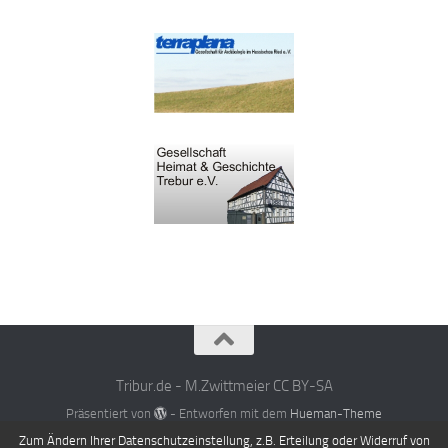
Tribur.de - M.Zwittmeier CC BY-SA
Präsentiert von
- Entworfen mit dem
Hueman-Theme
Zum Ändern Ihrer Datenschutzeinstellung, z.B. Erteilung oder Widerruf von