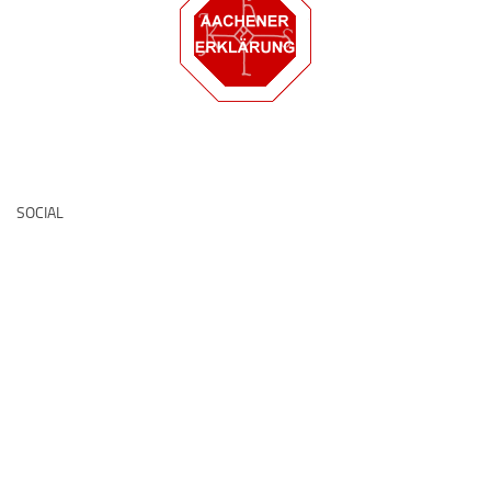
Deutsche Medz
SOCIAL