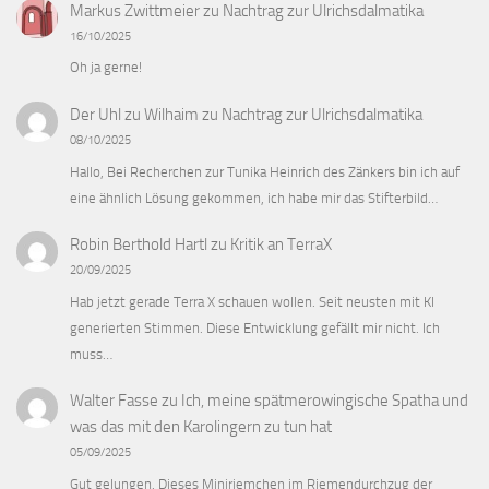
Markus Zwittmeier
zu
Nachtrag zur Ulrichsdalmatika
16/10/2025
Oh ja gerne!
Der Uhl zu Wilhaim
zu
Nachtrag zur Ulrichsdalmatika
08/10/2025
Hallo, Bei Recherchen zur Tunika Heinrich des Zänkers bin ich auf
eine ähnlich Lösung gekommen, ich habe mir das Stifterbild…
Robin Berthold Hartl
zu
Kritik an TerraX
20/09/2025
Hab jetzt gerade Terra X schauen wollen. Seit neusten mit KI
generierten Stimmen. Diese Entwicklung gefällt mir nicht. Ich
muss…
Walter Fasse
zu
Ich, meine spätmerowingische Spatha und
was das mit den Karolingern zu tun hat
05/09/2025
Gut gelungen. Dieses Miniriemchen im Riemendurchzug der