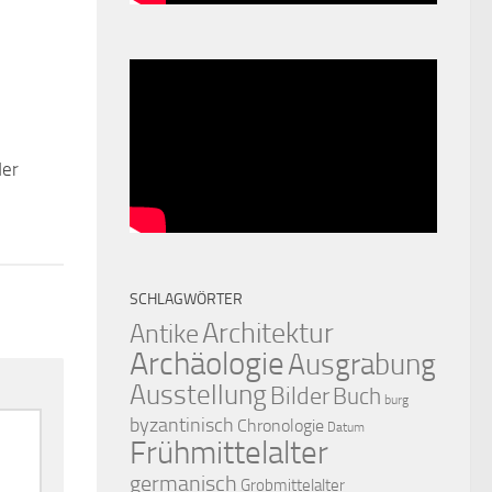
der
0
SCHLAGWÖRTER
Architektur
Antike
Archäologie
Ausgrabung
Ausstellung
Bilder
Buch
burg
byzantinisch
Chronologie
Datum
Frühmittelalter
germanisch
Grobmittelalter