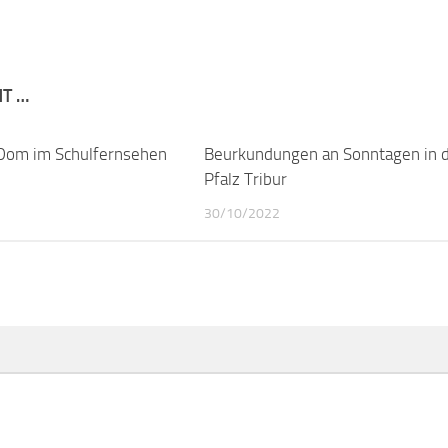
NT …
Dom im Schulfernsehen
0
Beurkundungen an Sonntagen in 
Pfalz Tribur
30/10/2022