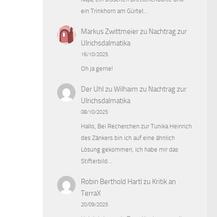
ein Trinkhorn am Gürtel…
Markus Zwittmeier
zu
Nachtrag zur
Ulrichsdalmatika
16/10/2025
Oh ja gerne!
Der Uhl zu Wilhaim
zu
Nachtrag zur
Ulrichsdalmatika
08/10/2025
Hallo, Bei Recherchen zur Tunika Heinrich
des Zänkers bin ich auf eine ähnlich
Lösung gekommen, ich habe mir das
Stifterbild…
Robin Berthold Hartl
zu
Kritik an
TerraX
20/09/2025