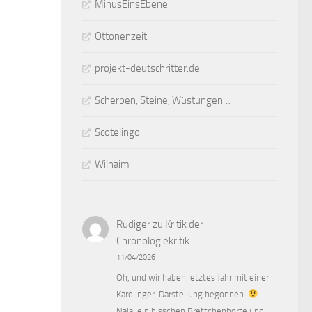
MinusEinsEbene
Ottonenzeit
projekt-deutschritter.de
Scherben, Steine, Wüstungen…
Scotelingo
Wilhaim
Rüdiger
zu
Kritik der
Chronologiekritik
11/04/2026
Oh, und wir haben letztes Jahr mit einer
Karolinger-Darstellung begonnen.
Naja, ein bisschen Brettchenborte und