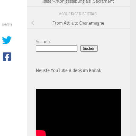
Kaiser-/Königssalbung als „Sakrament“
VORHERIGER BEITRAG
From Attila to Charlemagne
SHARE
Suchen
Suchen
Neuste YouTube Videos im Kanal: