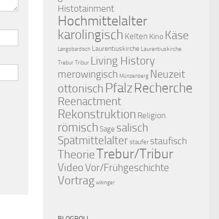
Histotainment
Hochmittelalter
karolingisch
Käse
Kelten
Kino
Laurentiuskirche
Laurentiuskirche
Langobardisch
Living History
Trebur Tribur
merowingisch
Neuzeit
Münzenberg
Pfalz
Recherche
ottonisch
Reenactment
Rekonstruktion
Religion
römisch
salisch
Sage
Spätmittelalter
staufisch
staufer
Trebur/Tribur
Theorie
Video
Vor/Frühgeschichte
Vortrag
wikinger
BLOGROLL