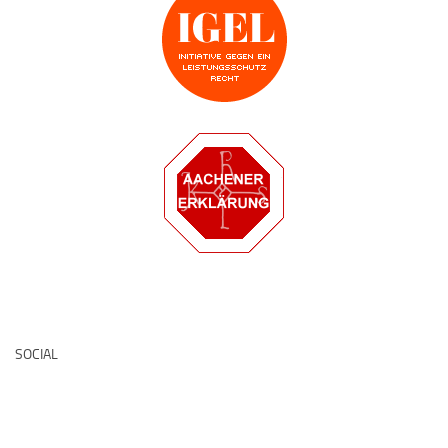
Deutsche Medz
SOCIAL