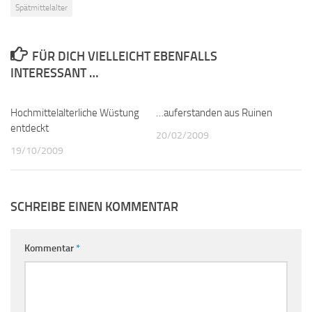
Spätmittelalter
FÜR DICH VIELLEICHT EBENFALLS
INTERESSANT …
Hochmittelalterliche Wüstung
0
…auferstanden aus Ruinen
0
entdeckt
20/02/2009
19/10/2009
SCHREIBE EINEN KOMMENTAR
Kommentar
*