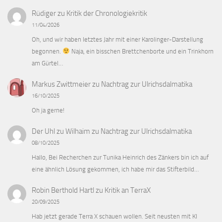
Rüdiger
zu
Kritik der Chronologiekritik
11/04/2026
Oh, und wir haben letztes Jahr mit einer Karolinger-Darstellung
begonnen.
Naja, ein bisschen Brettchenborte und ein Trinkhorn
am Gürtel…
Markus Zwittmeier
zu
Nachtrag zur Ulrichsdalmatika
16/10/2025
Oh ja gerne!
Der Uhl zu Wilhaim
zu
Nachtrag zur Ulrichsdalmatika
08/10/2025
Hallo, Bei Recherchen zur Tunika Heinrich des Zänkers bin ich auf
eine ähnlich Lösung gekommen, ich habe mir das Stifterbild…
Robin Berthold Hartl
zu
Kritik an TerraX
20/09/2025
Hab jetzt gerade Terra X schauen wollen. Seit neusten mit KI