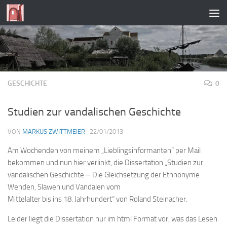
Zum Inhalt springen
GESCHICHTE
0
Studien zur vandalischen Geschichte
VON
MARKUS ZWITTMEIER
·
22/01/2013
Am Wochenden von meinem „Lieblingsinformanten“ per Mail
bekommen und nun hier verlinkt, die Dissertation „Studien zur
vandalischen Geschichte – Die Gleichsetzung der Ethnonyme
Wenden, Slawen und Vandalen vom
Mittelalter bis ins 18. Jahrhundert“ von Roland Steinacher.
Leider liegt die Dissertation nur im html Format vor, was das Lesen