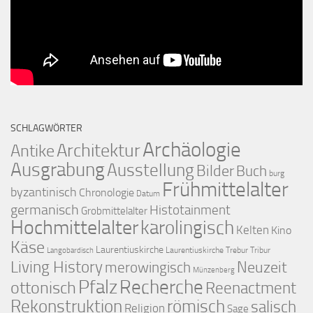
SCHLAGWÖRTER
Archäologie
Architektur
Antike
Ausgrabung
Ausstellung
Bilder
Buch
burg
Frühmittelalter
byzantinisch
Chronologie
Datum
germanisch
Histotainment
Grobmittelalter
Hochmittelalter
karolingisch
Kelten
Kino
Käse
Laurentiuskirche
Laurentiuskirche Trebur Tribur
Langobardisch
Living History
merowingisch
Neuzeit
Münzenberg
Pfalz
Recherche
ottonisch
Reenactment
Rekonstruktion
römisch
salisch
Religion
Sage