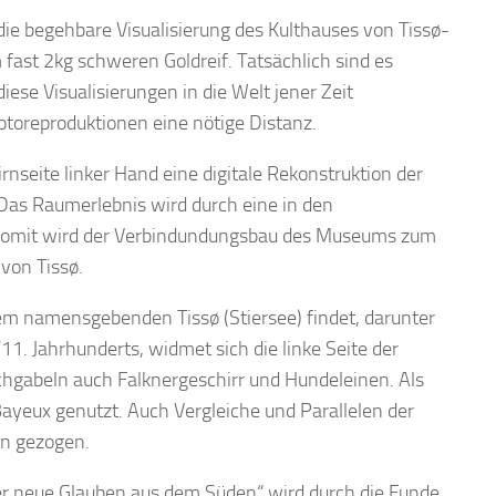
ie begehbare Visualisierung des Kulthauses von Tissø-
fast 2kg schweren Goldreif. Tatsächlich sind es
iese Visualisierungen in die Welt jener Zeit
otoreproduktionen eine nötige Distanz.
nseite linker Hand eine digitale Rekonstruktion der
Das Raumerlebnis wird durch eine in den
. Somit wird der Verbindundungsbau des Museums zum
 von Tissø.
em namensgebenden Tissø (Stiersee) findet, darunter
1. Jahrhunderts, widmet sich die linke Seite der
schgabeln auch Falknergeschirr und Hundeleinen. Als
yeux genutzt. Auch Vergleiche und Parallelen der
en gezogen.
er neue Glauben aus dem Süden“ wird durch die Funde