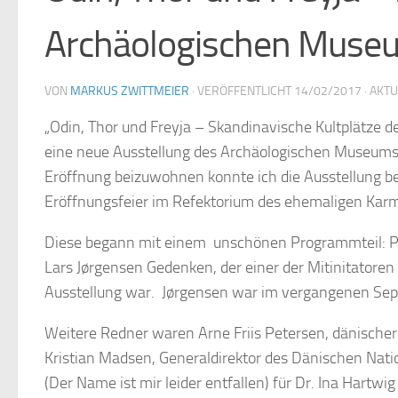
Archäologischen Museu
VON
MARKUS ZWITTMEIER
· VERÖFFENTLICHT
14/02/2017
· AKT
„Odin, Thor und Freyja – Skandinavische Kultplätze de
eine neue Ausstellung des Archäologischen Museums 
Eröffnung beizuwohnen konnte ich die Ausstellung b
Eröffnungsfeier im Refektorium des ehemaligen Karm
Diese begann mit einem unschönen Programmteil: P
Lars Jørgensen Gedenken, der einer der Mitinitatore
Ausstellung war. Jørgensen war im vergangenen Sep
Weitere Redner waren Arne Friis Petersen, dänischer
Kristian Madsen, Generaldirektor des Dänischen Nat
(Der Name ist mir leider entfallen) für Dr. Ina Hartwi