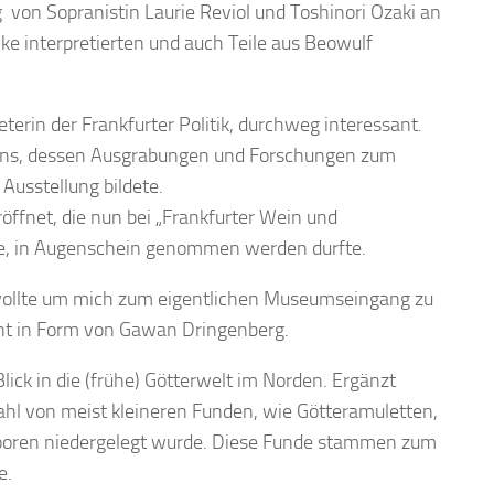
von Sopranistin Laurie Reviol und Toshinori Ozaki an
e interpretierten und auch Teile aus Beowulf
eterin der Frankfurter Politik, durchweg interessant.
nsens, dessen Ausgrabungen und Forschungen zum
Ausstellung bildete.
öffnet, die nun bei „Frankfurter Wein und
e, in Augenschein genommen werden durfte.
 wollte um mich zum eigentlichen Museumseingang zu
cht in Form von Gawan Dringenberg.
lick in die (frühe) Götterwelt im Norden. Ergänzt
ahl von meist kleineren Funden, wie Götteramuletten,
Mooren niedergelegt wurde. Diese Funde stammen zum
e.