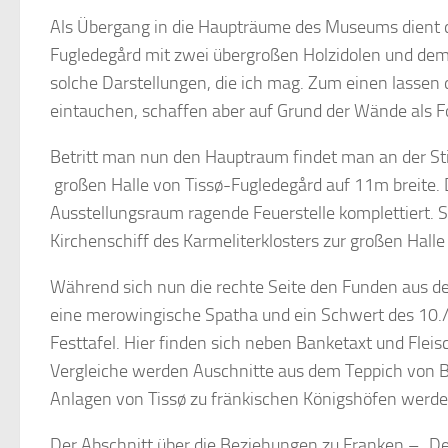
Als Übergang in die Haupträume des Museums dient d
Fugledegård mit zwei übergroßen Holzidolen und dem 
solche Darstellungen, die ich mag. Zum einen lassen d
eintauchen, schaffen aber auf Grund der Wände als F
Betritt man nun den Hauptraum findet man an der Stir
großen Halle von Tissø-Fugledegård auf 11m breite. 
Ausstellungsraum ragende Feuerstelle komplettiert
Kirchenschiff des Karmeliterklosters zur großen Halle
Während sich nun die rechte Seite den Funden aus d
eine merowingische Spatha und ein Schwert des 10./1
Festtafel. Hier finden sich neben Banketaxt und Flei
Vergleiche werden Auschnitte aus dem Teppich von Ba
Anlagen von Tissø zu fränkischen Königshöfen werd
Der Abschnitt über die Beziehungen zu Franken – „D