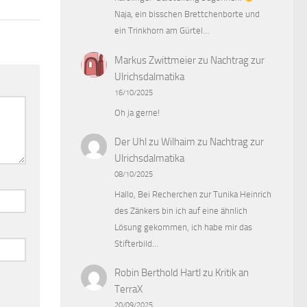
Naja, ein bisschen Brettchenborte und
ein Trinkhorn am Gürtel…
Markus Zwittmeier
zu
Nachtrag zur
Ulrichsdalmatika
16/10/2025
Oh ja gerne!
Der Uhl zu Wilhaim
zu
Nachtrag zur
Ulrichsdalmatika
08/10/2025
Hallo, Bei Recherchen zur Tunika Heinrich
des Zänkers bin ich auf eine ähnlich
Lösung gekommen, ich habe mir das
Stifterbild…
Robin Berthold Hartl
zu
Kritik an
TerraX
20/09/2025