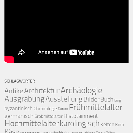
SCHLAGWÖRTER
Archäologie
Architektur
Antike
Ausgrabung
Ausstellung
Bilder
Buch
burg
Frühmittelalter
byzantinisch
Chronologie
Datum
germanisch
Histotainment
Grobmittelalter
Hochmittelalter
karolingisch
Kelten
Kino
Käse
Laurentiuskirche
Laurentiuskirche Trebur Tribur