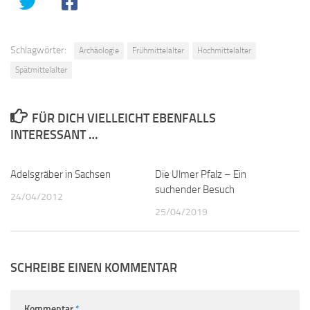
Schlagwörter:
Archäologie
Frühmittelalter
Hochmittelalter
Spätmittelalter
FÜR DICH VIELLEICHT EBENFALLS
INTERESSANT …
Adelsgräber in Sachsen
0
Die Ulmer Pfalz – Ein
0
suchender Besuch
24/04/2012
25/04/2019
SCHREIBE EINEN KOMMENTAR
Kommentar
*