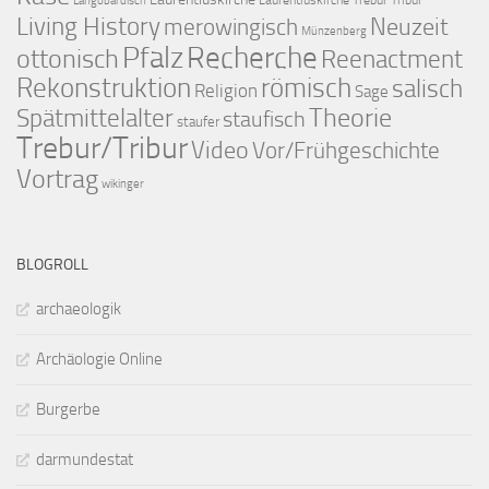
Langobardisch
Living History
merowingisch
Neuzeit
Münzenberg
Pfalz
Recherche
ottonisch
Reenactment
Rekonstruktion
römisch
salisch
Religion
Sage
Theorie
Spätmittelalter
staufisch
staufer
Trebur/Tribur
Video
Vor/Frühgeschichte
Vortrag
wikinger
BLOGROLL
archaeologik
Archäologie Online
Burgerbe
darmundestat