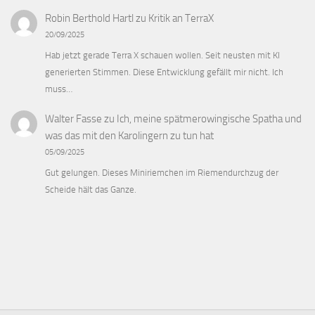
Robin Berthold Hartl
zu
Kritik an TerraX
20/09/2025
Hab jetzt gerade Terra X schauen wollen. Seit neusten mit KI
generierten Stimmen. Diese Entwicklung gefällt mir nicht. Ich
muss…
Walter Fasse
zu
Ich, meine spätmerowingische Spatha und
was das mit den Karolingern zu tun hat
05/09/2025
Gut gelungen. Dieses Miniriemchen im Riemendurchzug der
Scheide hält das Ganze.