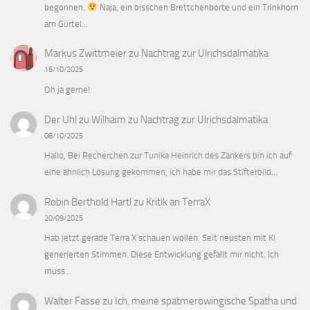
begonnen.
Naja, ein bisschen Brettchenborte und ein Trinkhorn
am Gürtel…
Markus Zwittmeier
zu
Nachtrag zur Ulrichsdalmatika
16/10/2025
Oh ja gerne!
Der Uhl zu Wilhaim
zu
Nachtrag zur Ulrichsdalmatika
08/10/2025
Hallo, Bei Recherchen zur Tunika Heinrich des Zänkers bin ich auf
eine ähnlich Lösung gekommen, ich habe mir das Stifterbild…
Robin Berthold Hartl
zu
Kritik an TerraX
20/09/2025
Hab jetzt gerade Terra X schauen wollen. Seit neusten mit KI
generierten Stimmen. Diese Entwicklung gefällt mir nicht. Ich
muss…
Walter Fasse
zu
Ich, meine spätmerowingische Spatha und