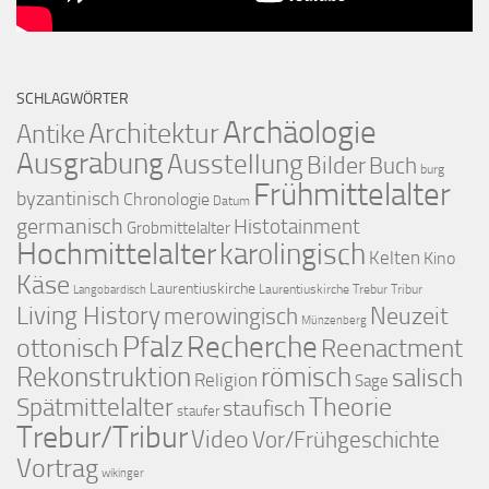
SCHLAGWÖRTER
Archäologie
Architektur
Antike
Ausgrabung
Ausstellung
Bilder
Buch
burg
Frühmittelalter
byzantinisch
Chronologie
Datum
germanisch
Histotainment
Grobmittelalter
Hochmittelalter
karolingisch
Kelten
Kino
Käse
Laurentiuskirche
Laurentiuskirche Trebur Tribur
Langobardisch
Living History
merowingisch
Neuzeit
Münzenberg
Pfalz
Recherche
ottonisch
Reenactment
Rekonstruktion
römisch
salisch
Religion
Sage
Theorie
Spätmittelalter
staufisch
staufer
Trebur/Tribur
Video
Vor/Frühgeschichte
Vortrag
wikinger