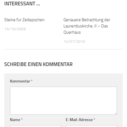
INTERESSANT …
Steine für Zeitepochen
0
Genauere Betrachtung der
0
Laurentiuskirche. II – Das
15/10/2009
Querhaus
14/07/2010
SCHREIBE EINEN KOMMENTAR
Kommentar
*
Name
*
E-Mail-Adresse
*