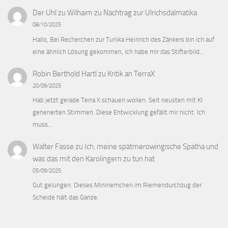
Der Uhl zu Wilhaim
zu
Nachtrag zur Ulrichsdalmatika
08/10/2025
Hallo, Bei Recherchen zur Tunika Heinrich des Zänkers bin ich auf
eine ähnlich Lösung gekommen, ich habe mir das Stifterbild…
Robin Berthold Hartl
zu
Kritik an TerraX
20/09/2025
Hab jetzt gerade Terra X schauen wollen. Seit neusten mit KI
generierten Stimmen. Diese Entwicklung gefällt mir nicht. Ich
muss…
Walter Fasse
zu
Ich, meine spätmerowingische Spatha und
was das mit den Karolingern zu tun hat
05/09/2025
Gut gelungen. Dieses Miniriemchen im Riemendurchzug der
Scheide hält das Ganze.