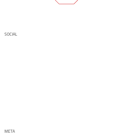
Deutsche Medz
SOCIAL
META