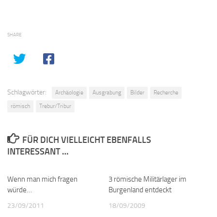
SHARE
Schlagwörter:
Archäologie
Ausgrabung
Bilder
Recherche
römisch
Trebur/Tribur
FÜR DICH VIELLEICHT EBENFALLS
INTERESSANT …
Wenn man mich fragen
1
3 römische Militärlager im
0
würde…
Burgenland entdeckt
23/09/2011
18/09/2009