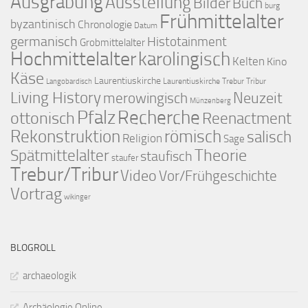
Ausgrabung
Ausstellung
Bilder
Buch
burg
Frühmittelalter
byzantinisch
Chronologie
Datum
germanisch
Histotainment
Grobmittelalter
Hochmittelalter
karolingisch
Kelten
Kino
Käse
Laurentiuskirche
Laurentiuskirche Trebur Tribur
Langobardisch
Living History
merowingisch
Neuzeit
Münzenberg
Pfalz
Recherche
ottonisch
Reenactment
Rekonstruktion
römisch
salisch
Religion
Sage
Theorie
Spätmittelalter
staufisch
staufer
Trebur/Tribur
Video
Vor/Frühgeschichte
Vortrag
wikinger
BLOGROLL
archaeologik
Archäologie Online