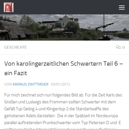
Zum Inhalt springen
GESCHICHTE
0
Von karolingerzeitlichen Schwertern Teil 6 –
ein Fazit
VON
MARKUS ZWITTMEIER
·
03/01/2012
Für mich zeichnet sich nun folgendes Bild ab. Für die Zeit Karls des
Großen und Ludwigs des Frommen sollten Schwerter mit dem
Gefäß Typ Geibig 4 und Klingentyp 2 die Standartwaffe des
gehobenen Adels darstellen. Die in der Spätzeit im Nordeuropa
parallel auftretenden Prunkschwerter vom Typ Petersen D und E