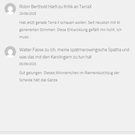
Robin Berthold Hartl
zu
Kritik an TerraX
20/09/2025
Hab jetzt gerade Terra X schauen wollen. Seit neusten mit KI
generierten Stimmen. Diese Entwicklung gefällt mir nicht. Ich
muss…
Walter Fasse
zu
Ich, meine spätmerowingische Spatha und
was das mit den Karolingern zu tun hat
05/09/2025
Gut gelungen. Dieses Miniriemchen im Riemendurchzug der
Scheide hält das Ganze.