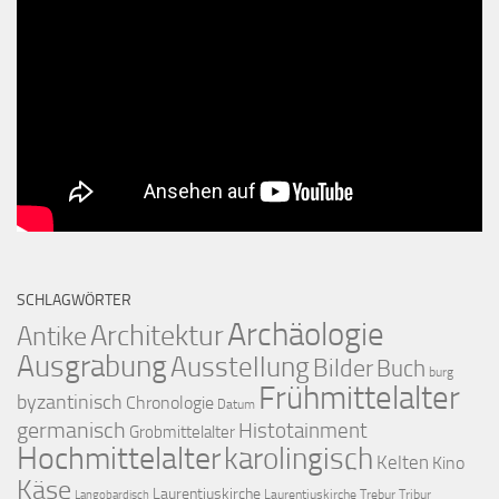
SCHLAGWÖRTER
Archäologie
Architektur
Antike
Ausgrabung
Ausstellung
Bilder
Buch
burg
Frühmittelalter
byzantinisch
Chronologie
Datum
germanisch
Histotainment
Grobmittelalter
Hochmittelalter
karolingisch
Kelten
Kino
Käse
Laurentiuskirche
Laurentiuskirche Trebur Tribur
Langobardisch