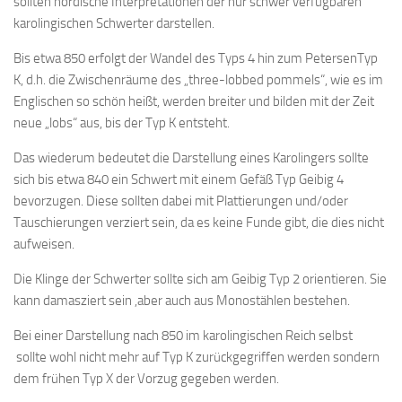
sollten nordische Interpretationen der nur schwer verfügbaren
karolingischen Schwerter darstellen.
Bis etwa 850 erfolgt der Wandel des Typs 4 hin zum PetersenTyp
K, d.h. die Zwischenräume des „three-lobbed pommels“, wie es im
Englischen so schön heißt, werden breiter und bilden mit der Zeit
neue „lobs“ aus, bis der Typ K entsteht.
Das wiederum bedeutet die Darstellung eines Karolingers sollte
sich bis etwa 840 ein Schwert mit einem Gefäß Typ Geibig 4
bevorzugen. Diese sollten dabei mit Plattierungen und/oder
Tauschierungen verziert sein, da es keine Funde gibt, die dies nicht
aufweisen.
Die Klinge der Schwerter sollte sich am Geibig Typ 2 orientieren. Sie
kann damasziert sein ,aber auch aus Monostählen bestehen.
Bei einer Darstellung nach 850 im karolingischen Reich selbst
sollte wohl nicht mehr auf Typ K zurückgegriffen werden sondern
dem frühen Typ X der Vorzug gegeben werden.