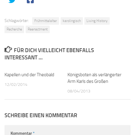
Schlagwörter:
Frühmittelalter
karolingisch
Living History
Recherche
Reenactment
FÜR DICH VIELLEICHT EBENFALLS
INTERESSANT …
Kapellen und der Theobald
0
Königsboten als verlängerter
0
Arm Karls des Großen
12/02/2014
08/04/2013
SCHREIBE EINEN KOMMENTAR
Kommentar
*