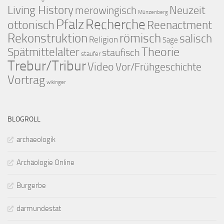
Living History
merowingisch
Neuzeit
Münzenberg
Pfalz
Recherche
ottonisch
Reenactment
Rekonstruktion
römisch
salisch
Religion
Sage
Theorie
Spätmittelalter
staufisch
staufer
Trebur/Tribur
Video
Vor/Frühgeschichte
Vortrag
wikinger
BLOGROLL
archaeologik
Archäologie Online
Burgerbe
darmundestat