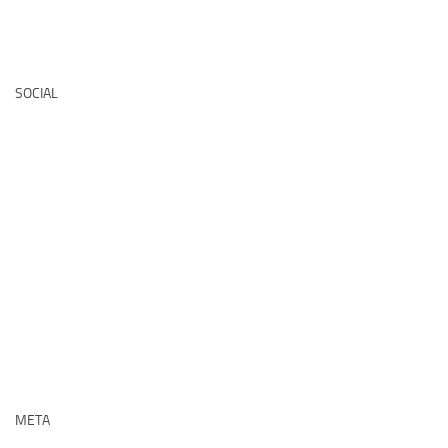
Deutsche Medz
SOCIAL
META