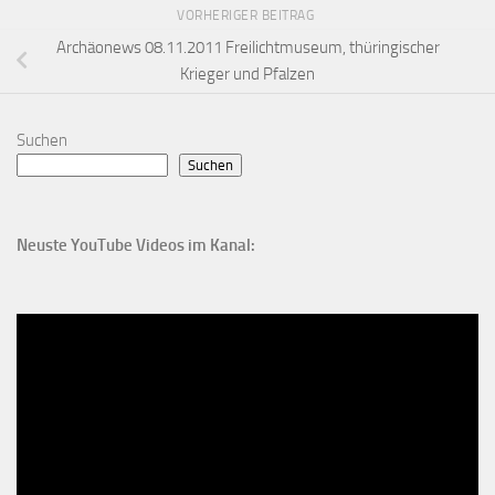
VORHERIGER BEITRAG
Archäonews 08.11.2011 Freilichtmuseum, thüringischer
Krieger und Pfalzen
Suchen
Suchen
Neuste YouTube Videos im Kanal: