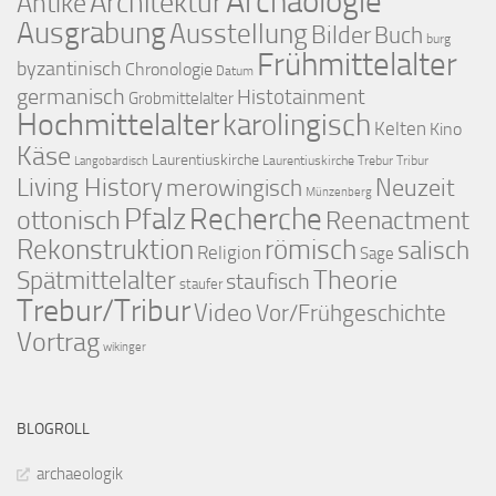
Archäologie
Architektur
Antike
Ausgrabung
Ausstellung
Bilder
Buch
burg
Frühmittelalter
byzantinisch
Chronologie
Datum
germanisch
Histotainment
Grobmittelalter
Hochmittelalter
karolingisch
Kelten
Kino
Käse
Laurentiuskirche
Laurentiuskirche Trebur Tribur
Langobardisch
Living History
merowingisch
Neuzeit
Münzenberg
Pfalz
Recherche
ottonisch
Reenactment
Rekonstruktion
römisch
salisch
Religion
Sage
Theorie
Spätmittelalter
staufisch
staufer
Trebur/Tribur
Video
Vor/Frühgeschichte
Vortrag
wikinger
BLOGROLL
archaeologik