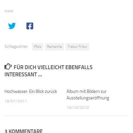
SHARE
Schlagwörter:
Pfalz
Recherche
Trebur/Tribur
FÜR DICH VIELLEICHT EBENFALLS
INTERESSANT …
Hochwasser: Ein Blick zurück
0
Album mit Bildern zur
0
Ausstellungseröffnung
18/01/2011
19/10/2010
3 KOMMENTARE