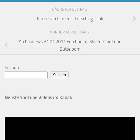
NÄCHSTER BEITRAG
Kirchenarchitektur-Totschlag-Link
VORHERIGER BEITRAG
Archäonews 31.01.2011 Forchheim, Klosterstadt und
Büttelborn
Suchen
Suchen
Neuste YouTube Videos im Kanal: