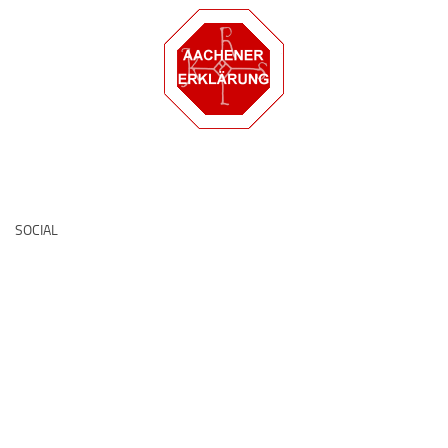
Deutsche Medz
SOCIAL