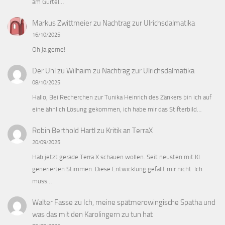
am Gürtel…
Markus Zwittmeier
zu
Nachtrag zur Ulrichsdalmatika
16/10/2025
Oh ja gerne!
Der Uhl zu Wilhaim
zu
Nachtrag zur Ulrichsdalmatika
08/10/2025
Hallo, Bei Recherchen zur Tunika Heinrich des Zänkers bin ich auf
eine ähnlich Lösung gekommen, ich habe mir das Stifterbild…
Robin Berthold Hartl
zu
Kritik an TerraX
20/09/2025
Hab jetzt gerade Terra X schauen wollen. Seit neusten mit KI
generierten Stimmen. Diese Entwicklung gefällt mir nicht. Ich
muss…
Walter Fasse
zu
Ich, meine spätmerowingische Spatha und
was das mit den Karolingern zu tun hat