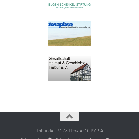
Tribur.de - M.Zwittmeier CC BY-SA