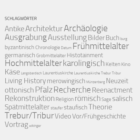
SCHLAGWÖRTER
Archäologie
Architektur
Antike
Ausgrabung
Ausstellung
Bilder
Buch
burg
Frühmittelalter
byzantinisch
Chronologie
Datum
germanisch
Histotainment
Grobmittelalter
Hochmittelalter
karolingisch
Kelten
Kino
Käse
Laurentiuskirche
Laurentiuskirche Trebur Tribur
Langobardisch
Living History
merowingisch
Neuzeit
Münzenberg
Pfalz
Recherche
ottonisch
Reenactment
Rekonstruktion
römisch
salisch
Religion
Sage
Theorie
Spätmittelalter
staufisch
staufer
Trebur/Tribur
Video
Vor/Frühgeschichte
Vortrag
wikinger