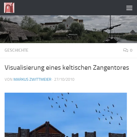
Zum Inhalt springen
GESCHICHTE
0
Visualisierung eines keltischen Zangentores
VON
MARKUS ZWITTMEIER
·
27/10/2010