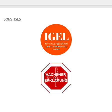
SONSTIGES
Deutsche Medz