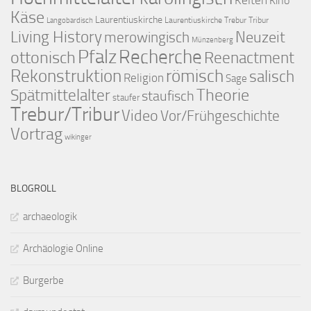
Kino
Käse
Laurentiuskirche
Laurentiuskirche Trebur Tribur
Langobardisch
Living History
merowingisch
Neuzeit
Münzenberg
Pfalz
Recherche
ottonisch
Reenactment
Rekonstruktion
römisch
salisch
Religion
Sage
Theorie
Spätmittelalter
staufisch
staufer
Trebur/Tribur
Video
Vor/Frühgeschichte
Vortrag
wikinger
BLOGROLL
archaeologik
Archäologie Online
Burgerbe