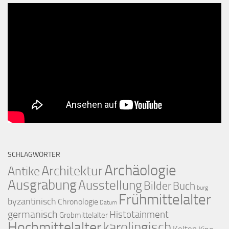
SCHLAGWÖRTER
Archäologie
Architektur
Antike
Ausgrabung
Ausstellung
Bilder
Buch
burg
Frühmittelalter
byzantinisch
Chronologie
Datum
germanisch
Histotainment
Grobmittelalter
Hochmittelalter
karolingisch
Kelten