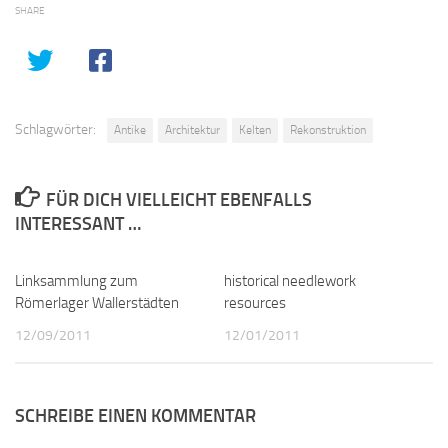
SHARE
Schlagwörter:
Antike
Architektur
Kelten
Rekonstruktion
FÜR DICH VIELLEICHT EBENFALLS
INTERESSANT …
Linksammlung zum
0
historical needlework
2
Römerlager Wallerstädten
resources
12/09/2011
12/01/2011
SCHREIBE EINEN KOMMENTAR