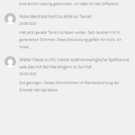
eine ähnlich Lösung gekommen, ich habe mir das Stifterbild…
Robin Berthold Hartl
zu
Kritik an TerraX
20/09/2025
Hab jetzt gerade Terra X schauen wollen. Seit neusten mit KI
generierten Stimmen. Diese Entwicklung gefällt mir nicht. Ich
muss…
Walter Fasse
zu
Ich, meine spätmerowingische Spatha und
was das mit den Karolingern zu tun hat
05/09/2025
Gut gelungen. Dieses Miniriemchen im Riemendurchzug der
Scheide hält das Ganze.