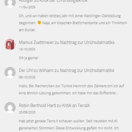
Rüdiger
zu
Kritik der Chronologiekritik
11/04/2026
Oh, und wir haben letztes Jahr mit einer Karolinger-Darstellung
begonnen.
Naja, ein bisschen Brettchenborte und ein Trinkhorn
am Gürtel…
Markus Zwittmeier
zu
Nachtrag zur Ulrichsdalmatika
16/10/2025
Oh ja gerne!
Der Uhl zu Wilhaim
zu
Nachtrag zur Ulrichsdalmatika
08/10/2025
Hallo, Bei Recherchen zur Tunika Heinrich des Zänkers bin ich auf
eine ähnlich Lösung gekommen, ich habe mir das Stifterbild…
Robin Berthold Hartl
zu
Kritik an TerraX
20/09/2025
Hab jetzt gerade Terra X schauen wollen. Seit neusten mit KI
generierten Stimmen. Diese Entwicklung gefällt mir nicht. Ich