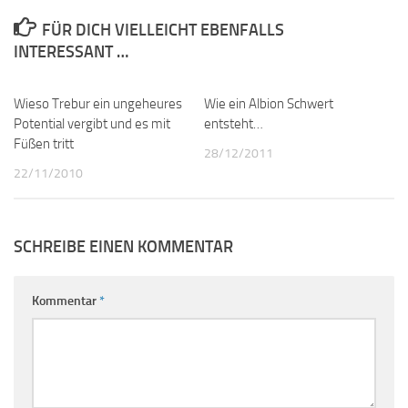
FÜR DICH VIELLEICHT EBENFALLS
INTERESSANT …
Wieso Trebur ein ungeheures
16
Wie ein Albion Schwert
5
Potential vergibt und es mit
entsteht…
Füßen tritt
28/12/2011
22/11/2010
SCHREIBE EINEN KOMMENTAR
Kommentar
*