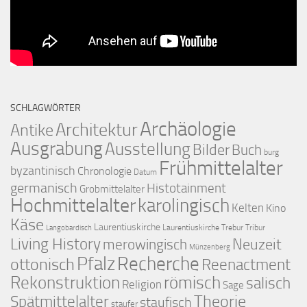
SCHLAGWÖRTER
Archäologie
Architektur
Antike
Ausgrabung
Ausstellung
Bilder
Buch
burg
Frühmittelalter
byzantinisch
Chronologie
Datum
germanisch
Histotainment
Grobmittelalter
Hochmittelalter
karolingisch
Kelten
Kino
Käse
Laurentiuskirche
Laurentiuskirche Trebur Tribur
Langobardisch
Living History
merowingisch
Neuzeit
Münzenberg
Pfalz
Recherche
ottonisch
Reenactment
Rekonstruktion
römisch
salisch
Religion
Sage
Theorie
Spätmittelalter
staufisch
staufer