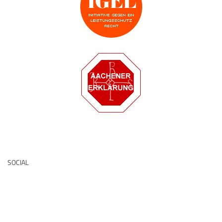
Deutsche Medz
SOCIAL