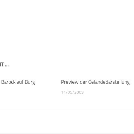
NT …
 Barock auf Burg
1
Preview der Geländedarstellung
11/05/2009