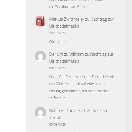
ein Trinkhorn am Gürtel…
Markus Zwittmeier
zu
Nachtrag zur
Ulrichsdalmatika
16/10/2025
Oh ja gerne!
Der Uhl zu Wilhaim
zu
Nachtrag zur
Ulrichsdalmatika
08/10/2025
Hallo, Bei Recherchen zur Tunika Heinrich
des Zänkers bin ich auf eine ähnlich
Lösung gekommen, ich habe mir das
Stifterbild…
Robin Berthold Hartl
zu
Kritik an
TerraX
20/09/2025