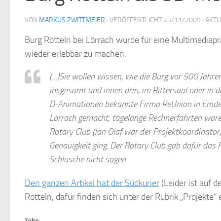
VON
MARKUS ZWITTMEIER
· VERÖFFENTLICHT
23/11/2009
· AKT
Burg Rötteln bei Lörrach wurde für eine Multimediap
wieder erlebbar zu machen.
(…)Sie wollen wissen, wie die Burg vor 500 Jahr
insgesamt und innen drin, im Rittersaal oder in d
D-Animationen bekannte Firma ReUnion in Emden/
Lörrach gemacht; tagelange Rechnerfahrten waren 
Rotary Club (Jan Olaf war der Projektkoordinator)
Genauigkeit ging. Der Rotary Club gab dafür das 
Schlusche nicht sagen.
Den ganzen Artikel hat der Südkurier
(Leider ist auf d
Rötteln, dafür finden sich unter der Rubrik „Projekte
Teilen: