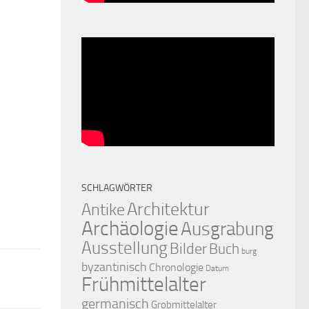
0
SCHLAGWÖRTER
Architektur
Antike
Archäologie
Ausgrabung
Ausstellung
Bilder
Buch
burg
byzantinisch
Chronologie
Datum
Frühmittelalter
germanisch
Grobmittelalter