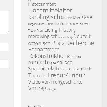
Histotainment
Hochmittelalter
karolingisch
Käse
Kelten
Kino
Laurentiuskirche
Laurentiuskirche
Langobardisch
Living History
Trebur Tribur
merowingisch
Neuzeit
Münzenberg
Pfalz
Recherche
ottonisch
Reenactment
Rekonstruktion
Religion
römisch
salisch
Sage
Spätmittelalter
staufisch
staufer
Trebur/Tribur
Theorie
Video
Vor/Frühgeschichte
Vortrag
wikinger
BLOGROLL