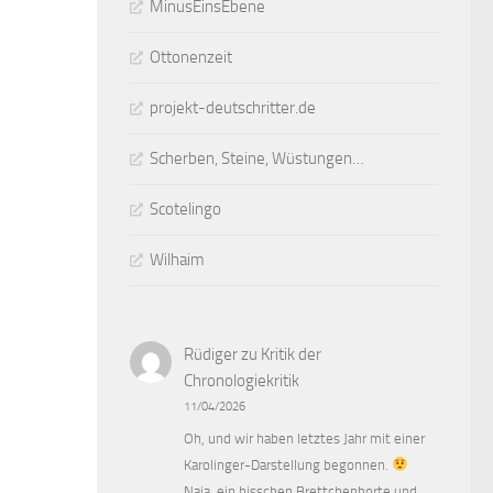
MinusEinsEbene
Ottonenzeit
projekt-deutschritter.de
Scherben, Steine, Wüstungen…
Scotelingo
Wilhaim
Rüdiger
zu
Kritik der
Chronologiekritik
11/04/2026
Oh, und wir haben letztes Jahr mit einer
Karolinger-Darstellung begonnen.
Naja, ein bisschen Brettchenborte und