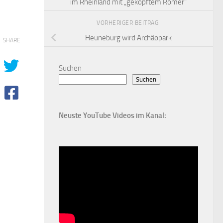
im Rheinland mit „geköpftem Römer“
VORHERIGER BEITRAG
Heuneburg wird Archäopark
SHARE
Suchen
Suchen
Neuste YouTube Videos im Kanal: