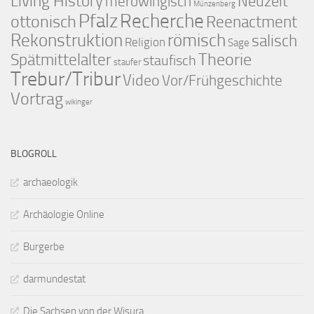
Living History
merowingisch
Neuzeit
Münzenberg
Pfalz
Recherche
ottonisch
Reenactment
Rekonstruktion
römisch
salisch
Religion
Sage
Theorie
Spätmittelalter
staufisch
staufer
Trebur/Tribur
Video
Vor/Frühgeschichte
Vortrag
wikinger
BLOGROLL
archaeologik
Archäologie Online
Burgerbe
darmundestat
Die Sachsen von der Wisura