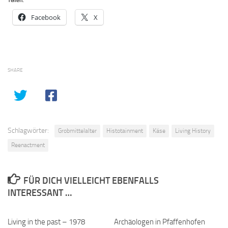
Teilen:
Facebook
X
SHARE
Schlagwörter:
Grobmittelalter
Histotainment
Käse
Living History
Reenactment
FÜR DICH VIELLEICHT EBENFALLS
INTERESSANT …
Living in the past – 1978
2
Archäologen in Pfaffenhofen
0