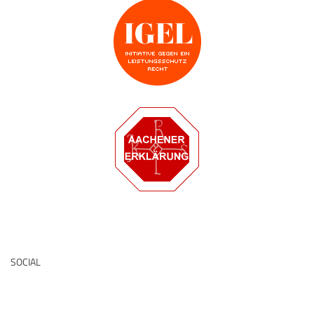
Deutsche Medz
SOCIAL