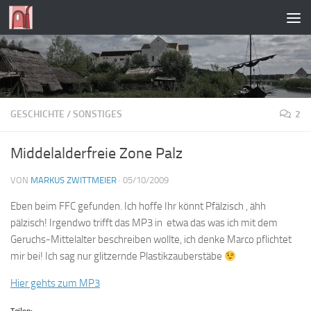
Zum Inhalt springen
GESCHICHTE
/
SONSTIGES
2
Middelalderfreie Zone Palz
VON
MARKUS ZWITTMEIER
·
05/10/2009
Eben beim FFC gefunden. Ich hoffe Ihr könnt Pfälzisch , ähh
pälzisch! Irgendwo trifft das MP3 in etwa das was ich mit dem
Geruchs-Mittelalter beschreiben wollte, ich denke Marco pflichtet
mir bei! Ich sag nur glitzernde Plastikzauberstäbe
Hier gehts zum MP3