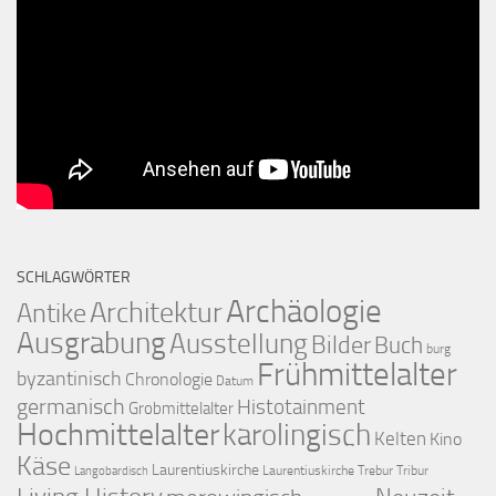
SCHLAGWÖRTER
Archäologie
Architektur
Antike
Ausgrabung
Ausstellung
Bilder
Buch
burg
Frühmittelalter
byzantinisch
Chronologie
Datum
germanisch
Histotainment
Grobmittelalter
Hochmittelalter
karolingisch
Kelten
Kino
Käse
Laurentiuskirche
Laurentiuskirche Trebur Tribur
Langobardisch