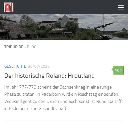
Zum Inhalt springen
TRIBUR.DE -
BLOG
GESCHICHTE
30/07/2026
0
Der historische Roland: Hroutland
Im Jahr 777/778 scheint der Sachsenkrieg in eine ruhige
Phase zu treten. In Paderborn wird ein Reichstag einberufen.
Widukind geht zu den Dänen und auch sonst ist Ruhe. Da trifft
in Paderborn eine Gesandtschaft...