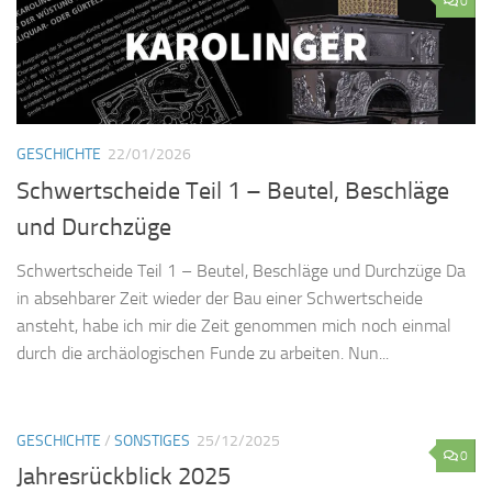
0
GESCHICHTE
22/01/2026
Schwertscheide Teil 1 – Beutel, Beschläge
und Durchzüge
Schwertscheide Teil 1 – Beutel, Beschläge und Durchzüge Da
in absehbarer Zeit wieder der Bau einer Schwertscheide
ansteht, habe ich mir die Zeit genommen mich noch einmal
durch die archäologischen Funde zu arbeiten. Nun...
GESCHICHTE
/
SONSTIGES
25/12/2025
0
Jahresrückblick 2025