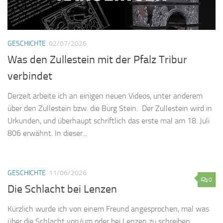
GESCHICHTE
02/07/2026
Was den Zullestein mit der Pfalz Tribur
verbindet
Derzeit arbeite ich an einigen neuen Videos, unter anderem
über den Zullestein bzw. die Burg Stein. Der Zullestein wird in
Urkunden, und überhaupt schriftlich das erste mal am 18. Juli
806 erwähnt. In dieser...
GESCHICHTE
11/06/2026
0
Die Schlacht bei Lenzen
Kürzlich wurde ich von einem Freund angesprochen, mal was
über die Schlacht von/um oder bei Lenzen zu schreiben.