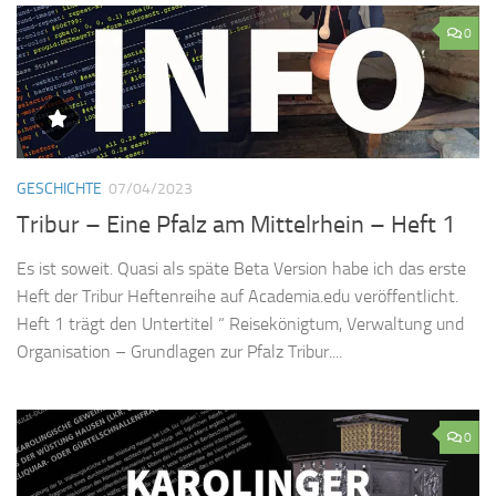
0
GESCHICHTE
07/04/2023
Tribur – Eine Pfalz am Mittelrhein – Heft 1
Es ist soweit. Quasi als späte Beta Version habe ich das erste
Heft der Tribur Heftenreihe auf Academia.edu veröffentlicht.
Heft 1 trägt den Untertitel “ Reisekönigtum, Verwaltung und
Organisation – Grundlagen zur Pfalz Tribur....
0