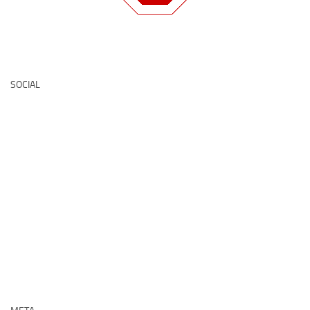
Deutsche Medz
SOCIAL