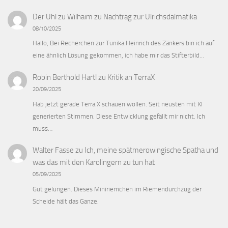
Der Uhl zu Wilhaim
zu
Nachtrag zur Ulrichsdalmatika
08/10/2025
Hallo, Bei Recherchen zur Tunika Heinrich des Zänkers bin ich auf
eine ähnlich Lösung gekommen, ich habe mir das Stifterbild…
Robin Berthold Hartl
zu
Kritik an TerraX
20/09/2025
Hab jetzt gerade Terra X schauen wollen. Seit neusten mit KI
generierten Stimmen. Diese Entwicklung gefällt mir nicht. Ich
muss…
Walter Fasse
zu
Ich, meine spätmerowingische Spatha und
was das mit den Karolingern zu tun hat
05/09/2025
Gut gelungen. Dieses Miniriemchen im Riemendurchzug der
Scheide hält das Ganze.