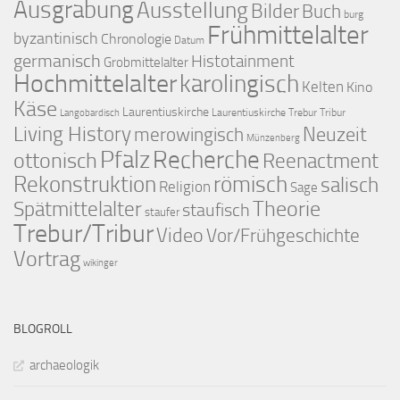
Ausgrabung
Ausstellung
Bilder
Buch
burg
Frühmittelalter
byzantinisch
Chronologie
Datum
germanisch
Histotainment
Grobmittelalter
Hochmittelalter
karolingisch
Kelten
Kino
Käse
Laurentiuskirche
Laurentiuskirche Trebur Tribur
Langobardisch
Living History
merowingisch
Neuzeit
Münzenberg
Pfalz
Recherche
ottonisch
Reenactment
Rekonstruktion
römisch
salisch
Religion
Sage
Theorie
Spätmittelalter
staufisch
staufer
Trebur/Tribur
Video
Vor/Frühgeschichte
Vortrag
wikinger
BLOGROLL
archaeologik