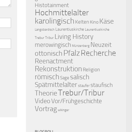
Histotainment
Hochmittelalter
karolingisch
Käse
Kelten
Kino
Laurentiuskirche
Laurentiuskirche
Langobardisch
Living History
Trebur Tribur
merowingisch
Neuzeit
Münzenberg
Pfalz
Recherche
ottonisch
Reenactment
Rekonstruktion
Religion
römisch
salisch
Sage
Spätmittelalter
staufisch
staufer
Trebur/Tribur
Theorie
Video
Vor/Frühgeschichte
Vortrag
wikinger
BLOGROLL