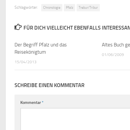
Schlagwörter:
Chronologie
Pfalz
Trebur/Tribur
FÜR DICH VIELLEICHT EBENFALLS INTERESSA
Der Begriff Pfalz und das
0
Altes Buch g
Reisekönigtum
01/06/2009
15/04/2013
SCHREIBE EINEN KOMMENTAR
Kommentar
*