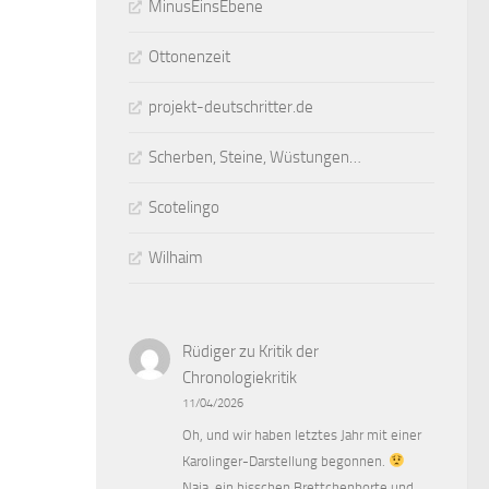
MinusEinsEbene
Ottonenzeit
projekt-deutschritter.de
Scherben, Steine, Wüstungen…
Scotelingo
Wilhaim
Rüdiger
zu
Kritik der
Chronologiekritik
11/04/2026
Oh, und wir haben letztes Jahr mit einer
Karolinger-Darstellung begonnen.
Naja, ein bisschen Brettchenborte und