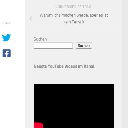
VORHERIGER BEITRAG
Warum ichs machen werde, aber es ist
kein Terra X
SHARE
Suchen
Suchen
Neuste YouTube Videos im Kanal: