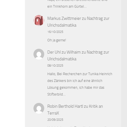
ein Trinkhorn am Gürtel…
Markus Zwittmeier
zu
Nachtrag zur
Ulrichsdalmatika
16/10/2025
Oh ja gerne!
Der Uhl zu Wilhaim
zu
Nachtrag zur
Ulrichsdalmatika
08/10/2025
Hallo, Bei Recherchen zur Tunika Heinrich
des Zänkers bin ich auf eine ähnlich
Lösung gekommen, ich habe mir das
Stifterbild…
Robin Berthold Hartl
zu
Kritik an
TerraX
20/09/2025