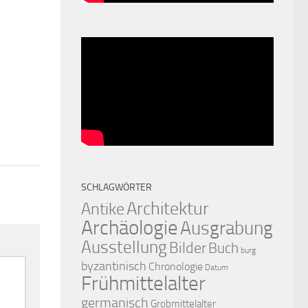
0
SCHLAGWÖRTER
Architektur
Antike
Archäologie
Ausgrabung
Ausstellung
Bilder
Buch
burg
byzantinisch
Chronologie
Datum
Frühmittelalter
germanisch
Grobmittelalter