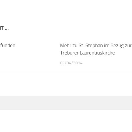
NT …
efunden
0
Mehr zu St. Stephan im Bezug zur
Treburer Laurentiuskirche
01/04/2014