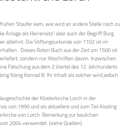
 frühen Staufer kam, wie wird an andere Stelle noch zu
 die Anlage als Herrensitz
1
aber auch der Begriff Burg
er ablehnt. Die Stiftungsurkunde von 1102 ist im
rhalten . Dieses Roten Buch aus der Zeit um 1500 ist
überliefert, sondern nur Abschriften davon. Inzwischen
eine Fälschung aus dem 2 Viertel des 12. Jahrhunderts
ig König Konrad III. Ihr Inhalt als solcher wird jedoch
augeschichte der Klosterkirche Lorch in der
s von 1990 und als aktuellere und zum Teil Kissling
terkirche von Lorch. Bemerkung zur baulichen
r von 2004 verwendet. (siehe Quellen)