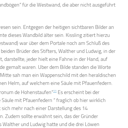
undbögen“ für die Westwand, die aber nicht ausgeführt
sen sein. Entgegen der heitigen sichtbaren Bilder an
te dieses Wandbild älter sein. Kissling zitiert hierzu
 Westwand) war über dem Portale noch am Schluß des
 beiden Brüder des Stifters, Walther und Ludwig, in der
 darstellte; jeder hielt eine Fahne in der Hand, auf
lde gemalt waren. Uber dem Bilde standen die Worte
rer Mitte sah man ein Wappenschild mit den heraldischen
nen Helm, auf welchem eine Säule mit Pfauenfedern.
Baronum de Hohenstaufen“
11
Es erscheint bei der
äule mit Pfauenfedern “ fraglich ob hier wirklich
t sich mehr nach einer Darstellung des 14
n. Zudem sollte erwähnt sein, das der Gründer
s Walther und Ludwig hatte und die drei Löwen