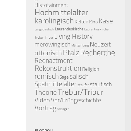
Histotainment
Hochmittelalter
karolingisch
Käse
Kelten
Kino
Laurentiuskirche
Laurentiuskirche
Langobardisch
Living History
Trebur Tribur
merowingisch
Neuzeit
Münzenberg
Pfalz
Recherche
ottonisch
Reenactment
Rekonstruktion
Religion
römisch
salisch
Sage
Spätmittelalter
staufisch
staufer
Trebur/Tribur
Theorie
Video
Vor/Frühgeschichte
Vortrag
wikinger
BLOGROLL