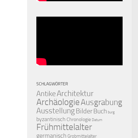
SCHLAGWÖRTER
Architektur
Antike
Archäologie
Ausgrabung
Ausstellung
Bilder
Buch
burg
byzantinisch
Chronologie
Datum
Frühmittelalter
germanisch
Grobmittelalter