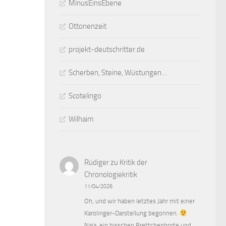
MinusEinsEbene
Ottonenzeit
projekt-deutschritter.de
Scherben, Steine, Wüstungen…
Scotelingo
Wilhaim
Rüdiger
zu
Kritik der
Chronologiekritik
11/04/2026
Oh, und wir haben letztes Jahr mit einer
Karolinger-Darstellung begonnen.
Naja, ein bisschen Brettchenborte und