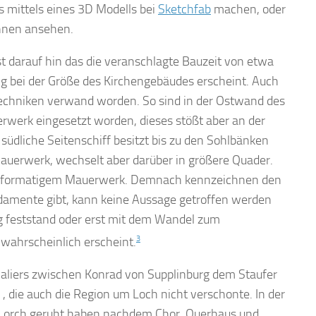
s mittels eines 3D Modells bei
Sketchfab
machen, oder
nnen ansehen.
t darauf hin das die veranschlagte Bauzeit von etwa
ng bei der Größe des Kirchengebäudes erscheint. Auch
echniken verwand worden. So sind in der Ostwand des
erwerk eingesetzt worden, dieses stößt aber an der
üdliche Seitenschiff besitzt bis zu den Sohlbänken
 Mauerwerk, wechselt aber darüber in größere Quader.
roßformatigem Mauerwerk. Demnach kennzeichnen den
damente gibt, kann keine Aussage getroffen werden
ng feststand oder erst mit dem Wandel zum
wahrscheinlich erscheint.
3
Saliers zwischen Konrad von Supplinburg dem Staufer
die auch die Region um Loch nicht verschonte. In der
in Lorch geruht haben nachdem Chor, Querhaus und