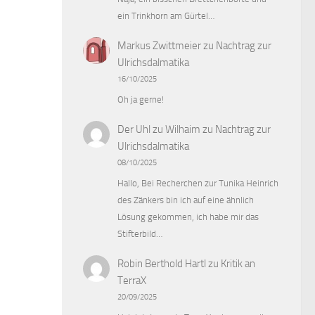
ein Trinkhorn am Gürtel…
Markus Zwittmeier
zu
Nachtrag zur
Ulrichsdalmatika
16/10/2025
Oh ja gerne!
Der Uhl zu Wilhaim
zu
Nachtrag zur
Ulrichsdalmatika
08/10/2025
Hallo, Bei Recherchen zur Tunika Heinrich
des Zänkers bin ich auf eine ähnlich
Lösung gekommen, ich habe mir das
Stifterbild…
Robin Berthold Hartl
zu
Kritik an
TerraX
20/09/2025