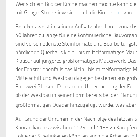
Wer sich ein Bild der Kirche machen möchte kann die
mit Googel Streetview sich auch die Kirche
hier
von i
Beuckers weist in seinem Aufsatz über Lorch zunächs
40 Jahren zu lange für eine kontinuierliche Bauvorga
sind verschiedenste Steinformate und Bearbeitungst
nördlichen Querhaus klein- bis mittelformatiges Mau
Klausur auf jüngeres großformatiges Mauerwerk. Das s
der Fenster ebenfalls das klein- bis mittelformatige
Mittelschiff und Westbau dagegen bestehen aus g
Bau zwei Phasen. Da es keine Untersuchung der Fun
ob der Westbau in seiner Form bereits bei der Planu
großformatigen Quader hinzugefügt wurde, was aber 
Auf Grund der Unruhen in der Nachfolge des letzten 
Konrad kam es zwischen 1125 und 1135 zu Kämpfen , 
Folge der Streitigkeiten könnten auch die Arbeiten 