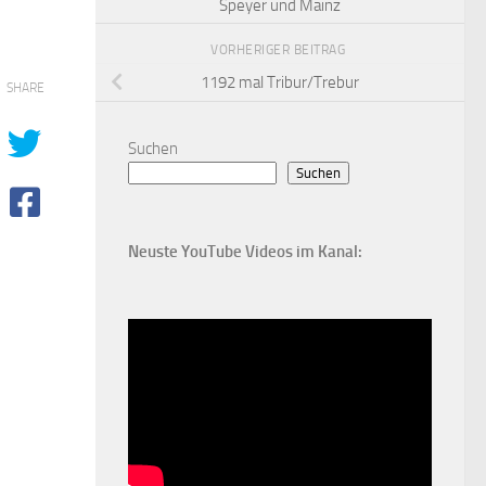
Speyer und Mainz
VORHERIGER BEITRAG
1192 mal Tribur/Trebur
SHARE
Suchen
Suchen
Neuste YouTube Videos im Kanal: