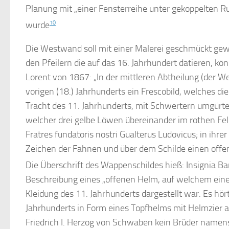
Planung mit „einer Fensterreihe unter gekoppelten R
wurde
10
Die Westwand soll mit einer Malerei geschmückt gewe
den Pfeilern die auf das 16. Jahrhundert datieren, könn
Lorent von 1867: „In der mittleren Abtheilung (der
vorigen (18.) Jahrhunderts ein Frescobild, welches die
Tracht des 11. Jahrhunderts, mit Schwertern umgürtet,
welcher drei gelbe Löwen übereinander im rothen Fe
Fratres fundatoris nostri Gualterus Ludovicus; in ih
Zeichen der Fahnen und über dem Schilde einen offe
Die Überschrift des Wappenschildes hieß: Insignia 
Beschreibung eines „offenen Helm, auf welchem eine S
Kleidung des 11. Jahrhunderts dargestellt war. Es hör
Jahrhunderts in Form eines Topfhelms mit Helmzier a
Friedrich I. Herzog von Schwaben kein Brüder namen