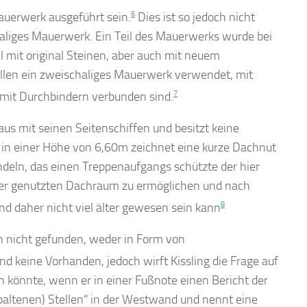
mauerwerk ausgeführt sein.
6
Dies ist so jedoch nicht
haliges Mauerwerk. Ein Teil des Mauerwerks wurde bei
l mit original Steinen, aber auch mit neuem
ellen ein zweischaliges Mauerwerk verwendet, mit
n mit Durchbindern verbunden sind.
7
aus mit seinen Seitenschiffen und besitzt keine
 in einer Höhe von 6,60m zeichnet eine kurze Dachnut
andeln, das einen Treppenaufgangs schützte der hier
er genutzten Dachraum zu ermöglichen und nach
d daher nicht viel älter gewesen sein kann
8
 nicht gefunden, weder in Form von
nd keine Vorhanden, jedoch wirft Kissling die Frage auf
n könnte, wenn er in einer Fußnote einen Bericht der
spaltenen) Stellen“ in der Westwand und nennt eine