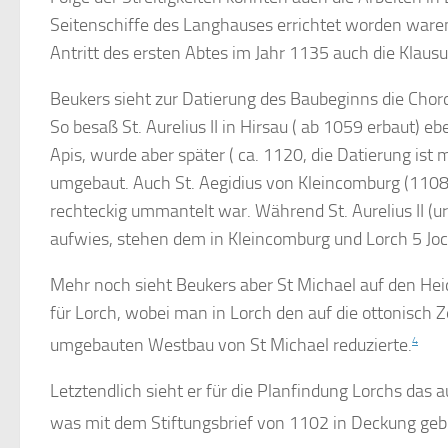
Seitenschiffe des Langhauses errichtet worden waren.
Antritt des ersten Abtes im Jahr 1135 auch die Klausur
Beukers sieht zur Datierung des Baubeginns die Chor
So besaß St. Aurelius II in Hirsau ( ab 1059 erbaut) 
Apis, wurde aber später ( ca. 1120, die Datierung ist 
umgebaut. Auch St. Aegidius von Kleincomburg (1108)
rechteckig ummantelt war. Während St. Aurelius II (u
aufwies, stehen dem in Kleincomburg und Lorch 5 Jo
Mehr noch sieht Beukers aber St Michael auf den Heid
für Lorch, wobei man in Lorch den auf die ottonisch Ze
umgebauten Westbau von St Michael reduzierte.
4
Letztendlich sieht er für die Planfindung Lorchs das
was mit dem Stiftungsbrief von 1102 in Deckung ge