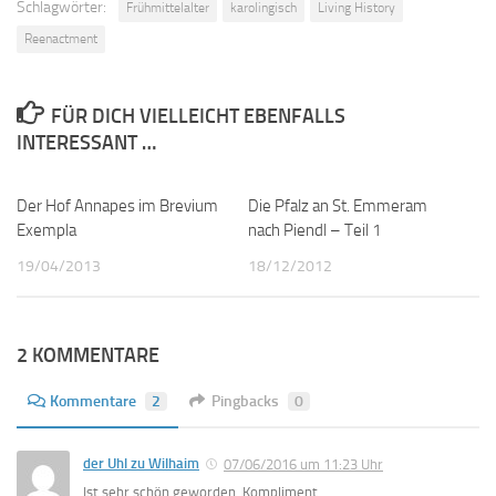
Schlagwörter:
Frühmittelalter
karolingisch
Living History
Reenactment
FÜR DICH VIELLEICHT EBENFALLS
INTERESSANT …
Der Hof Annapes im Brevium
0
Die Pfalz an St. Emmeram
1
Exempla
nach Piendl – Teil 1
19/04/2013
18/12/2012
2 KOMMENTARE
Kommentare
2
Pingbacks
0
der Uhl zu Wilhaim
07/06/2016 um 11:23 Uhr
Ist sehr schön geworden. Kompliment