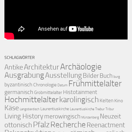
SCHLAGWÖRTER
Archäologie
Architektur
Antike
Ausgrabung
Ausstellung
Bilder
Buch
burg
Frühmittelalter
byzantinisch
Chronologie
Datum
germanisch
Histotainment
Grobmittelalter
Hochmittelalter
karolingisch
Kelten
Kino
Käse
Laurentiuskirche
Laurentiuskirche Trebur Tribur
Langobardisch
Living History
merowingisch
Neuzeit
Münzenberg
Pfalz
Recherche
ottonisch
Reenactment