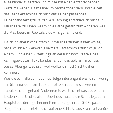
auseinander zusetzten und mir selbst einen entsprechenden
Gürtel zu weben. Da mir aber im Moment der Nerv und die Zeit
dazu fehlt entschloss ich mich dazu einen passendes
Leinenband fertig zu kaufen. Als Färbung entschied ich mich für
Maulbeere, zu Einen weil mir die Farbe gefällt, zum Anderen weil
die Maulbeere im Capitulare de villis genannt wird.
Da ich ihn aber nicht einfach nur maulbeerfarben lassen wollte,
habe ich ihn ein kleinwenig verziert. Tatsächlich erfuhr ich ja von
einem Fund einer Gürtelzunge an der auch noch Reste eines
kammgewebten Textilbandes fanden das Goldlan im Schuss
besaß. Aber ganz so prunkvoll wollte ich (noch) nicht daher
kommen.
Was die Schnalle der neuen Gürtelgarnitur angeht war ich ein wenig
im Dilemma, denn am liebsten hätte ich ebenfalls etwas im
Tassilokelchstil gehabt. Andererseits wollte ich etwas aus einem
lokalen Fund. Und zu allem Überfluss musste die Schnalle ja zum
Hauptstück, der Ingelheimer Riemenzunge in der Größe passen.
So griff ich dann letztendlich auf eine Schließe aus Frankfurt zurück.