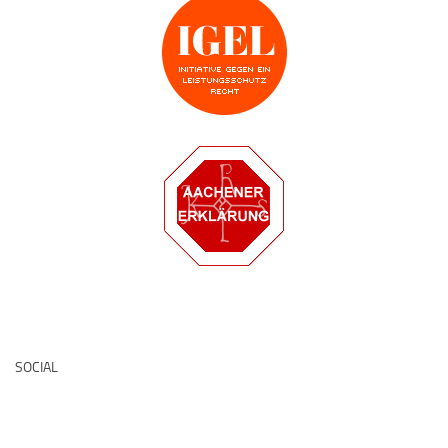
Deutsche Medz
SOCIAL