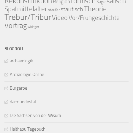
Rekonstruktion
römisch
salisch
Religion
Sage
Theorie
Spätmittelalter
staufisch
staufer
Trebur/Tribur
Video
Vor/Frühgeschichte
Vortrag
wikinger
BLOGROLL
archaeologik
Archäologie Online
Burgerbe
darmundestat
Die Sachsen von der Wisura
Haithabu Tagebuch