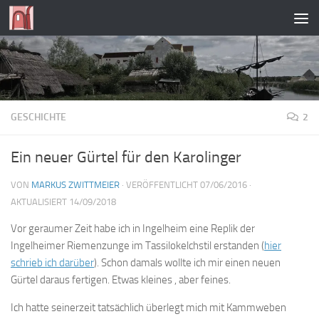
Zum Inhalt springen
GESCHICHTE
2
Ein neuer Gürtel für den Karolinger
VON
MARKUS ZWITTMEIER
· VERÖFFENTLICHT
07/06/2016
·
AKTUALISIERT
14/09/2018
Vor geraumer Zeit habe ich in Ingelheim eine Replik der
Ingelheimer Riemenzunge im Tassilokelchstil erstanden (
hier
schrieb ich darüber
). Schon damals wollte ich mir einen neuen
Gürtel daraus fertigen. Etwas kleines , aber feines.
Ich hatte seinerzeit tatsächlich überlegt mich mit Kammweben