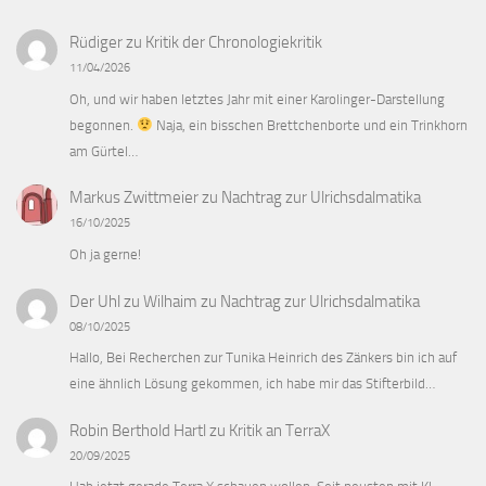
Rüdiger
zu
Kritik der Chronologiekritik
11/04/2026
Oh, und wir haben letztes Jahr mit einer Karolinger-Darstellung
begonnen.
Naja, ein bisschen Brettchenborte und ein Trinkhorn
am Gürtel…
Markus Zwittmeier
zu
Nachtrag zur Ulrichsdalmatika
16/10/2025
Oh ja gerne!
Der Uhl zu Wilhaim
zu
Nachtrag zur Ulrichsdalmatika
08/10/2025
Hallo, Bei Recherchen zur Tunika Heinrich des Zänkers bin ich auf
eine ähnlich Lösung gekommen, ich habe mir das Stifterbild…
Robin Berthold Hartl
zu
Kritik an TerraX
20/09/2025