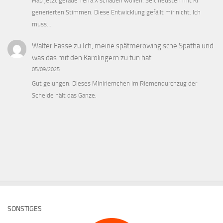
Hab jetzt gerade Terra X schauen wollen. Seit neusten mit KI
generierten Stimmen. Diese Entwicklung gefällt mir nicht. Ich
muss…
Walter Fasse
zu
Ich, meine spätmerowingische Spatha und
was das mit den Karolingern zu tun hat
05/09/2025
Gut gelungen. Dieses Miniriemchen im Riemendurchzug der
Scheide hält das Ganze.
SONSTIGES