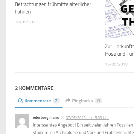
Betrachtungen frühmittelalterlicher
0
Fahnen
28/09/2023
Zur Herkunft
Hose und Tun
16/09/2018
2 KOMMENTARE
Kommentare
2
Pingbacks
0
ederberg mario
07/05/2013 um 15:03 Uhr
Interssantes Angebot ! Bin seit vielen Jahren Fossili
studiere ich Archäologie und Vor- und Frühgeschich