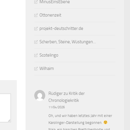
MinusEinsEbene
Ottonenzeit
projekt-deutschritter.de
Scherben, Steine, Wüstungen…
Scotelingo
Wilhaim
Rüdiger
zu
Kritik der
Chronologiekritik
11/04/2026
Oh, und wir haben letztes Jahr mit einer
Karolinger-Darstellung begonnen.
Naja, ein bisschen Brettchenborte und