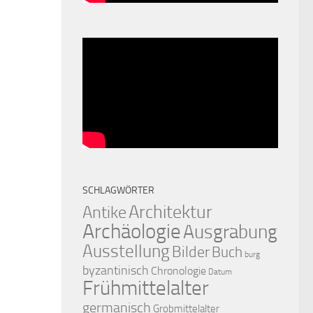
SCHLAGWÖRTER
Architektur
Antike
Archäologie
Ausgrabung
Ausstellung
Bilder
Buch
burg
byzantinisch
Chronologie
Datum
Frühmittelalter
germanisch
Grobmittelalter