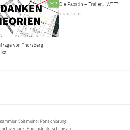
0
Die Päpstin – Trailer… WTF?
13/08/2009
sfrage von Thorsberg
ika
en sammler. Seit meiner Pensionierung
te, Schwerpunkt Hominidenforschung an