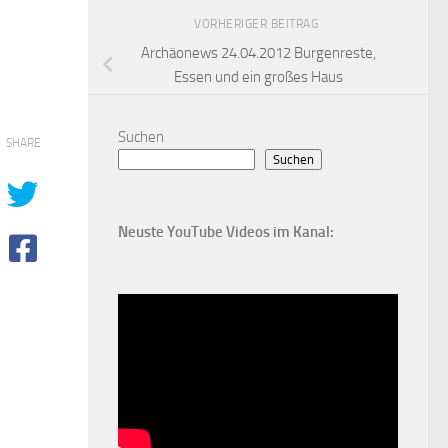
VORHERIGER BEITRAG
Archäonews 24.04.2012 Burgenreste,
Essen und ein großes Haus
Suchen
SHARE
Suchen
Neuste YouTube Videos im Kanal: