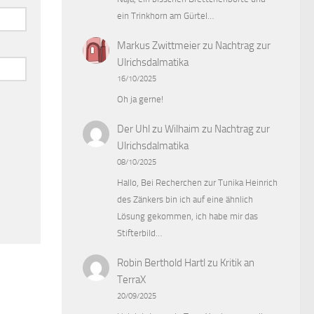
ein Trinkhorn am Gürtel…
Markus Zwittmeier
zu
Nachtrag zur
Ulrichsdalmatika
16/10/2025
Oh ja gerne!
Der Uhl zu Wilhaim
zu
Nachtrag zur
Ulrichsdalmatika
08/10/2025
Hallo, Bei Recherchen zur Tunika Heinrich
des Zänkers bin ich auf eine ähnlich
Lösung gekommen, ich habe mir das
Stifterbild…
Robin Berthold Hartl
zu
Kritik an
TerraX
20/09/2025