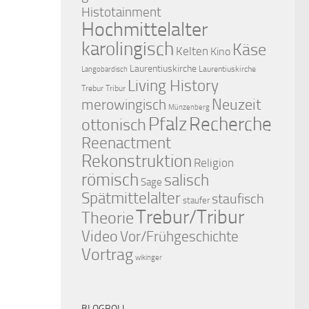
Histotainment
Hochmittelalter
karolingisch
Käse
Kelten
Kino
Laurentiuskirche
Laurentiuskirche
Langobardisch
Living History
Trebur Tribur
merowingisch
Neuzeit
Münzenberg
Pfalz
Recherche
ottonisch
Reenactment
Rekonstruktion
Religion
römisch
salisch
Sage
Spätmittelalter
staufisch
staufer
Trebur/Tribur
Theorie
Video
Vor/Frühgeschichte
Vortrag
wikinger
BLOGROLL