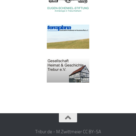
Tribur.de - M.Zwittmeier CC BY-SA