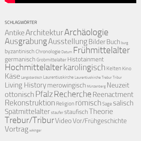
SCHLAGWÖRTER
Archäologie
Architektur
Antike
Ausgrabung
Ausstellung
Bilder
Buch
burg
Frühmittelalter
byzantinisch
Chronologie
Datum
germanisch
Histotainment
Grobmittelalter
Hochmittelalter
karolingisch
Kelten
Kino
Käse
Laurentiuskirche
Laurentiuskirche Trebur Tribur
Langobardisch
Living History
merowingisch
Neuzeit
Münzenberg
Pfalz
Recherche
ottonisch
Reenactment
Rekonstruktion
römisch
salisch
Religion
Sage
Theorie
Spätmittelalter
staufisch
staufer
Trebur/Tribur
Video
Vor/Frühgeschichte
Vortrag
wikinger