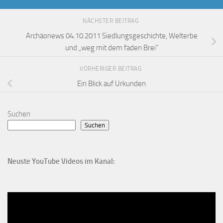
NÄCHSTER BEITRAG
Archäonews 04.10.2011 Siedlungsgeschichte, Welterbe
und „weg mit dem faden Brei“
VORHERIGER BEITRAG
Ein Blick auf Urkunden
Suchen
Suchen
Neuste YouTube Videos im Kanal: