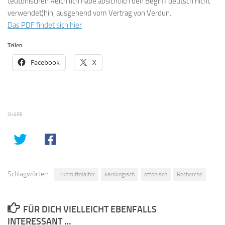
teutonischen Reich (ich habe absichtlich den Begriff deutsch nicht
verwendet)hin, ausgehend vom Vertrag von Verdun.
Das PDF findet sich hier
Teilen:
Facebook
X
SHARE
Schlagwörter:
Frühmittelalter
karolingisch
ottonisch
Recherche
FÜR DICH VIELLEICHT EBENFALLS
INTERESSANT …