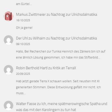
am Gürtel…
Markus Zwittmeier
zu
Nachtrag zur Ulrichsdalmatika
16/10/2025
Oh ja gerne!
Der Uhl zu Wilhaim
zu
Nachtrag zur Ulrichsdalmatika
08/10/2025
Hallo, Bei Recherchen zur Tunika Heinrich des Zänkers bin ich auf
eine ähnlich Lösung gekommen, ich habe mir das Stifterbild…
Robin Berthold Hartl
zu
Kritik an TerraX
20/09/2025
Hab jetzt gerade Terra X schauen wollen. Seit neusten mit KI
generierten Stimmen. Diese Entwicklung gefällt mir nicht. Ich
muss…
Walter Fasse
zu
Ich, meine spätmerowingische Spatha und
was das mit den Karolingern zu tun hat