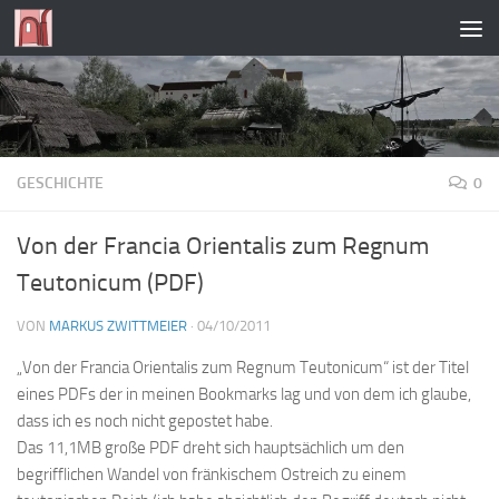
Zum Inhalt springen
GESCHICHTE
0
Von der Francia Orientalis zum Regnum
Teutonicum (PDF)
VON
MARKUS ZWITTMEIER
·
04/10/2011
„Von der Francia Orientalis zum Regnum Teutonicum“ ist der Titel
eines PDFs der in meinen Bookmarks lag und von dem ich glaube,
dass ich es noch nicht gepostet habe.
Das 11,1MB große PDF dreht sich hauptsächlich um den
begrifflichen Wandel von fränkischem Ostreich zu einem