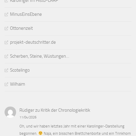
Karolinger im Histo-LARP
MinusEinsEbene
Ottonenzeit
projekt-deutschritter.de
Scherben, Steine, Wüstungen…
Scotelingo
Wilhaim
Rüdiger
zu
Kritik der Chronologiekritik
11/04/2026
Oh, und wir haben letztes Jahr mit einer Karolinger-Darstellung
begonnen.
Naja, ein bisschen Brettchenborte und ein Trinkhorn