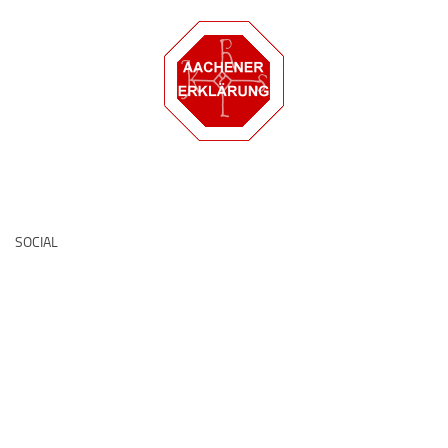
Deutsche Medz
SOCIAL