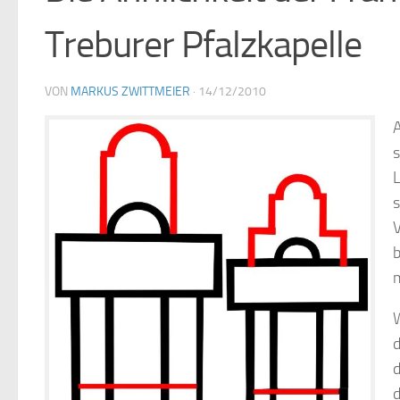
Treburer Pfalzkapelle
VON
MARKUS ZWITTMEIER
·
14/12/2010
A
s
L
s
V
b
W
d
d
d