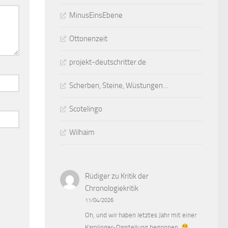
MinusEinsEbene
Ottonenzeit
projekt-deutschritter.de
Scherben, Steine, Wüstungen…
Scotelingo
Wilhaim
Rüdiger
zu
Kritik der
Chronologiekritik
11/04/2026
Oh, und wir haben letztes Jahr mit einer
Karolinger-Darstellung begonnen.