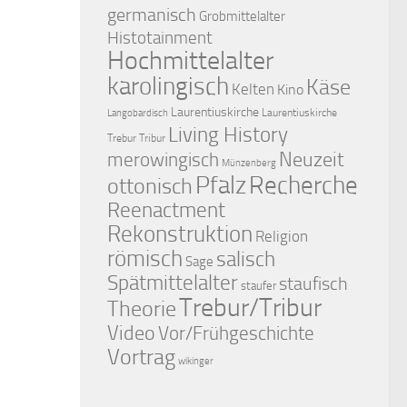
germanisch
Grobmittelalter
Histotainment
Hochmittelalter
karolingisch
Käse
Kelten
Kino
Laurentiuskirche
Laurentiuskirche
Langobardisch
Living History
Trebur Tribur
merowingisch
Neuzeit
Münzenberg
Pfalz
Recherche
ottonisch
Reenactment
Rekonstruktion
Religion
römisch
salisch
Sage
Spätmittelalter
staufisch
staufer
Trebur/Tribur
Theorie
Video
Vor/Frühgeschichte
Vortrag
wikinger