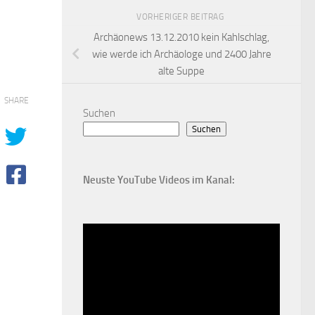
VORHERIGER BEITRAG
Archäonews 13.12.2010 kein Kahlschlag,
wie werde ich Archäologe und 2400 Jahre
alte Suppe
SHARE
Suchen
Suchen
Neuste YouTube Videos im Kanal: