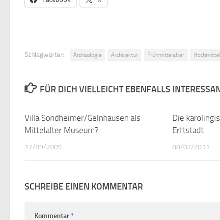
Schlagwörter:
Archäologie
Architektur
Frühmittelalter
Hochmittel
FÜR DICH VIELLEICHT EBENFALLS INTERESSA
Villa Sondheimer/Gelnhausen als
1
Die karoling
Mittelalter Museum?
Erftstadt
17/09/2009
08/07/2011
SCHREIBE EINEN KOMMENTAR
Kommentar
*