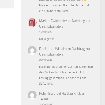
Naja, ein bisschen Brettchenborte und
ein Trinkhorn am Gürtel…
Markus Zwittmeier
zu
Nachtrag zur
Ulrichsdalmatika
16/10/2025
Oh ja gerne!
Der Uhl zu Wilhaim
zu
Nachtrag zur
Ulrichsdalmatika
08/10/2025
Hallo, Bei Recherchen zur Tunika Heinrich
des Zänkers bin ich auf eine ähnlich
Lösung gekommen, ich habe mir das
Stifterbild…
Robin Berthold Hartl
zu
Kritik an
TerraX
20/09/2025