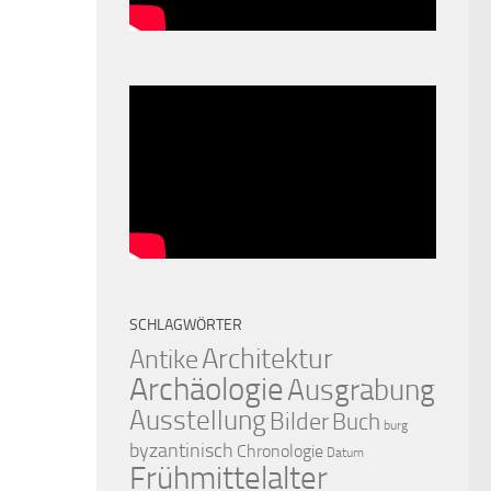
SCHLAGWÖRTER
Architektur
Antike
Archäologie
Ausgrabung
Ausstellung
Bilder
Buch
burg
byzantinisch
Chronologie
Datum
Frühmittelalter