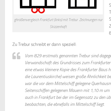
S
T
S
ghrößenvergleich Frankfurt (links) mit Trebur. Zeichnungen nur
Skizzenhaft
8
Zu Trebur schreibt er dann speziell:
Vom 829 erstmals genannten Trebur sind dagege
Verwandschaft des Grundrisses zum Frankfurter „B
eine etwas kleinere Kopie des Frankfurter Baus ha
die Laurentiuskirche) weisen große Ähnlichkeit be
war die vor dem Mittelschiff gelegene Querhausm
Seitenschiffen gelegenen Mauern mit 1,10 m um
auch in Frankfurt bei der im Gegensatz zu den 
beobachten, die ebnefalls im Mittelschiff liegt.