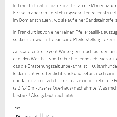
In Frankfurt nahm man zunächst an die Mauer habe ei
Kirche in anderen Entstehungsschritten rekonstruier
im Dom anschauen , wo sie auf einer Sandsteintafel z
In Frankfurt ist von einer reinen Pfeilerbasilika ausz
so das sich wie in Trebur keine Pfeilerstellung rekonst
An späterer Stelle geht Wintergerst noch auf den urs
den den Westbau von Trebur hin (er bezieht sich auf 
das die Entstehungszeit unbekannt ist (10. Jahrhunde
leider nicht veröffentlicht sind) und betont noch ein
nur darauf zurückzuführen ist das man in Trebur die 
(z.B.4,45m kürzeres Querhaus) nachahmte! Was mich
bestärkt! Also gebaut nach 855!
Teilen:
Facebook
X