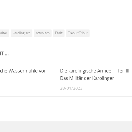
alter
karolingisch
ottonisch
Pfalz
Trebur/Tribur
NT …
ische Wassermühle von
0
Die karolingische Armee – Teil III 
Das Militär der Karolinger
28/01/2023