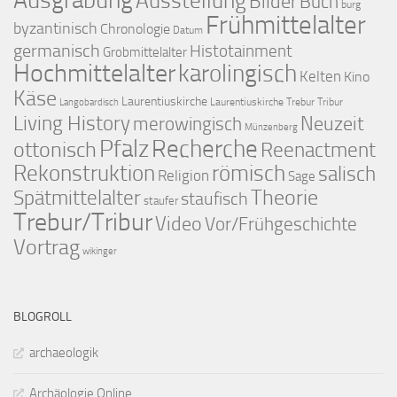
Ausgrabung
Ausstellung
Bilder
Buch
burg
Frühmittelalter
byzantinisch
Chronologie
Datum
germanisch
Histotainment
Grobmittelalter
Hochmittelalter
karolingisch
Kelten
Kino
Käse
Laurentiuskirche
Laurentiuskirche Trebur Tribur
Langobardisch
Living History
merowingisch
Neuzeit
Münzenberg
Pfalz
Recherche
ottonisch
Reenactment
Rekonstruktion
römisch
salisch
Religion
Sage
Theorie
Spätmittelalter
staufisch
staufer
Trebur/Tribur
Video
Vor/Frühgeschichte
Vortrag
wikinger
BLOGROLL
archaeologik
Archäologie Online