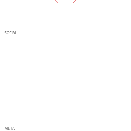
Deutsche Medz
SOCIAL
META