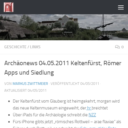
Zum Inhalt springen
GESCHICHTE
/
LINKS
0
Archäonews 04.05.2011 Keltenfürst, Römer
Apps und Siedlung
VON
MARKUS ZWITTMEIER
· VERÖFFENTLICHT
04/05/2011
·
AKTUALISIERT
04/05/2011
Der Keltenfürst vom Glauberg ist heimgekehrt, morgen wird
das neue Keltenmuseum eingeweiht, der
hr
breichtet
Über iPads für die Archäologie schreibt die
NZZ
Fürs iPhone gibts jetzt „römisches Rottweil – arae flaviae“ als