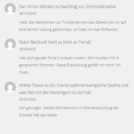
Der Uhl zu Wilhaim
zu
Nachtrag zur Ulrichsdalmatika
08/10/2025
Hallo, Bei Recherchen zur Tunika Heinrich des Zänkers bin ich auf
eine ähnlich Lösung gekommen, ich habe mir das Stifterbild…
Robin Berthold Hartl
zu
Kritik an TerraX
20/09/2025
Hab jetzt gerade Terra X schauen wollen. Seit neusten mit KI
generierten Stimmen. Diese Entwicklung gefällt mir nicht. Ich
muss…
Walter Fasse
zu
Ich, meine spätmerowingische Spatha und
was das mit den Karolingern zu tun hat
05/09/2025
Gut gelungen. Dieses Miniriemchen im Riemendurchzug der
Scheide hält das Ganze.