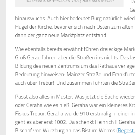
Sandböhl Groß-Gerau um 1920, Blick nach Norden
Ta
Ge
hinauswuchs. Auch hier bedeutet Burg natürlich wied
Hügel der Kirche, bevor er sich nach Osten zum alte
dann der ganz neue Marktplatz entstand.
Wie ebenfalls bereits erwähnt führen dreieckige Ma
Groß Gerau führen aber die Straßen ins nichts. Das läss
Bildung des neuen Zentrums um das Rathaus verlager
Bedeutung hinweisen: Mainzer Straße und Frankfurter
auch über Trebur! Und zusammen führten die Straß
Passt also alles in Muster. Was jetzt die Sache wied
oder Geraha wie es hieß. Geraha war ein kleineres Kr
Fiskus Trebur. Geraha wurde 910 erstmalig in einer i
geht es aber erst 1002. Da schenkt Heinrich II Gerah
Bischof von Würzburg an das Bistum Worms (
Regest