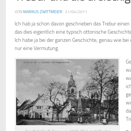
VON
MARKUS ZWITTMEIER
·
21/04/2011
Ich hab ja schon davon geschrieben das Trebur einen 
das dies eigentlich eine typisch ottonische Geschichte
Ich habe ja bei der ganzen Geschichte, genau wie bei d
nur eine Vermutung.
Ge
wa
wa
ic
ge
wu
da
Tr