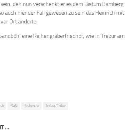
 sein, den nun verschenkt er es dem Bistum Bamberg
so auch hier der Fall gewesen zu sein das Heinrich mit
 vor Ort änderte.
Sandböhl eine Reihengräberfriedhof, wie in Trebur am
sch
Pfalz
Recherche
Trebur/Tribur
NT …