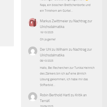
Naja, ein bisschen Brettchenborte und
ein Trinkhorn am Gürtel…
Markus Zwittmeier
zu
Nachtrag zur
Ulrichsdalmatika
16/10/2025
Oh ja gerne!
Der Uhl zu Wilhaim
zu
Nachtrag zur
Ulrichsdalmatika
08/10/2025
Hallo, Bei Recherchen zur Tunika Heinrich
des Zänkers bin ich auf eine ähnlich
Lösung gekommen, ich habe mir das
Stifterbild…
Robin Berthold Hartl
zu
Kritik an
TerraX
20/09/2025