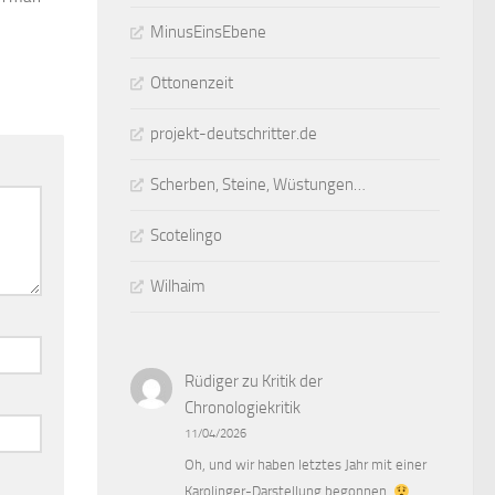
MinusEinsEbene
Ottonenzeit
projekt-deutschritter.de
Scherben, Steine, Wüstungen…
Scotelingo
Wilhaim
Rüdiger
zu
Kritik der
Chronologiekritik
11/04/2026
Oh, und wir haben letztes Jahr mit einer
Karolinger-Darstellung begonnen.