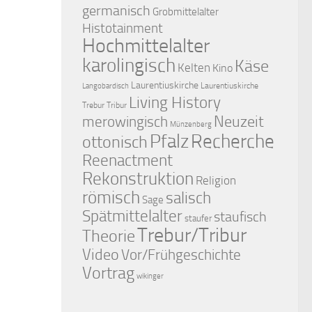
germanisch
Grobmittelalter
Histotainment
Hochmittelalter
karolingisch
Käse
Kelten
Kino
Laurentiuskirche
Laurentiuskirche
Langobardisch
Living History
Trebur Tribur
merowingisch
Neuzeit
Münzenberg
Pfalz
Recherche
ottonisch
Reenactment
Rekonstruktion
Religion
römisch
salisch
Sage
Spätmittelalter
staufisch
staufer
Trebur/Tribur
Theorie
Video
Vor/Frühgeschichte
Vortrag
wikinger