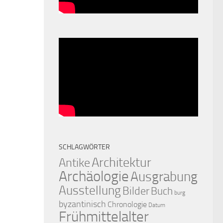
SCHLAGWÖRTER
Architektur
Antike
Archäologie
Ausgrabung
Ausstellung
Bilder
Buch
burg
byzantinisch
Chronologie
Datum
Frühmittelalter