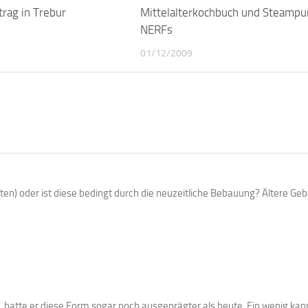
rag in Trebur
0
Mittelalterkochbuch und Steampu
NERFs
01/12/2009
ten) oder ist diese bedingt durch die neuzeitliche Bebauung? Ältere Ge
te, hatte er diese Form sogar noch ausgeprägter als heute. Ein wenig ka