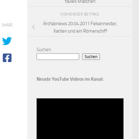
faules Mädchen
VORHERIGER BEITRAG
Archäonews 20.04.2011 Felsennester,
SHARE
Xanten und ein Römerschiff
Suchen
Suchen
Neuste YouTube Videos im Kanal: