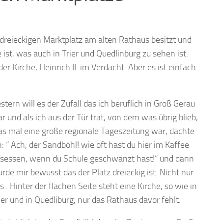
dreieckigen Marktplatz am alten Rathaus besitzt und
 ist, was auch in Trier und Quedlinburg zu sehen ist.
er Kirche, Heinrich II. im Verdacht. Aber es ist einfach
stern will es der Zufall das ich beruflich in Groß Gerau
r und als ich aus der Tür trat, von dem was übrig blieb,
s mal eine große regionale Tageszeitung war, dachte
h: “ Ach, der Sandböhl! wie oft hast du hier im Kaffee
sessen, wenn du Schule geschwänzt hast!“ und dann
rde mir bewusst das der Platz dreieckig ist. Nicht nur
s . Hinter der flachen Seite steht eine Kirche, so wie in
ier und in Quedliburg, nur das Rathaus davor fehlt.