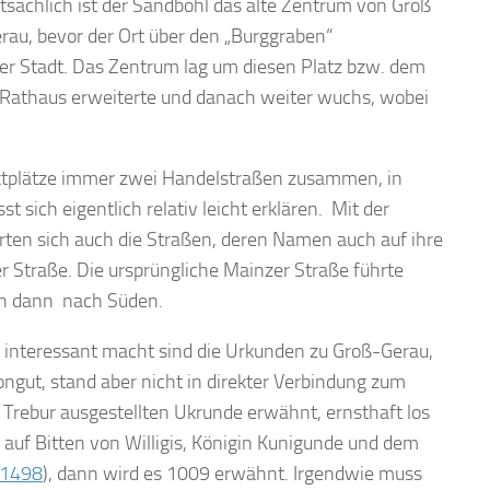
tsächlich ist der Sandböhl das alte Zentrum von Groß
rau, bevor der Ort über den „Burggraben“
er Stadt. Das Zentrum lag um diesen Platz bzw. dem
n Rathaus erweiterte und danach weiter wuchs, wobei
rktplätze immer zwei Handelstraßen zusammen, in
t sich eigentlich relativ leicht erklären. Mit der
ten sich auch die Straßen, deren Namen auch auf ihre
 Straße. Die ursprüngliche Mainzer Straße führte
en dann nach Süden.
er interessant macht sind die Urkunden zu Groß-Gerau,
ongut, stand aber nicht in direkter Verbindung zum
n Trebur ausgestellten Ukrunde erwähnt, ernsthaft los
a auf Bitten von Willigis, Königin Kunigunde und dem
 1498
), dann wird es 1009 erwähnt. Irgendwie muss