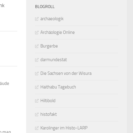
nk
0
BLOGROLL
archaeologik
Archäologie Online
Burgerbe
darmundestat
Die Sachsen von der Wisura
bäude
Haithabu Tagebuch
Hiltibold
histofakt
Karolinger im Histo-LARP
nn man