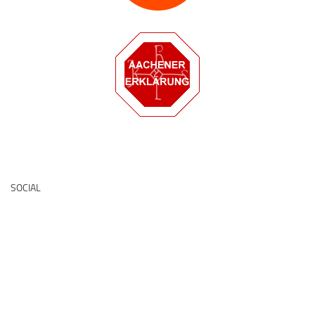
Deutsche Medz
SOCIAL