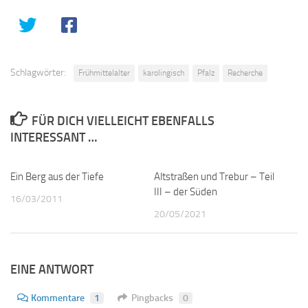
Schlagwörter:
Frühmittelalter
karolingisch
Pfalz
Recherche
FÜR DICH VIELLEICHT EBENFALLS
INTERESSANT …
Ein Berg aus der Tiefe
0
Altstraßen und Trebur – Teil
2
III – der Süden
16/03/2011
20/05/2021
EINE ANTWORT
Kommentare
1
Pingbacks
0