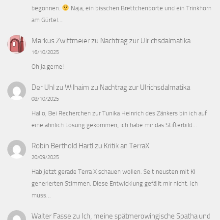
begonnen.
Naja, ein bisschen Brettchenborte und ein Trinkhorn
am Gürtel…
Markus Zwittmeier
zu
Nachtrag zur Ulrichsdalmatika
16/10/2025
Oh ja gerne!
Der Uhl zu Wilhaim
zu
Nachtrag zur Ulrichsdalmatika
08/10/2025
Hallo, Bei Recherchen zur Tunika Heinrich des Zänkers bin ich auf
eine ähnlich Lösung gekommen, ich habe mir das Stifterbild…
Robin Berthold Hartl
zu
Kritik an TerraX
20/09/2025
Hab jetzt gerade Terra X schauen wollen. Seit neusten mit KI
generierten Stimmen. Diese Entwicklung gefällt mir nicht. Ich
muss…
Walter Fasse
zu
Ich, meine spätmerowingische Spatha und