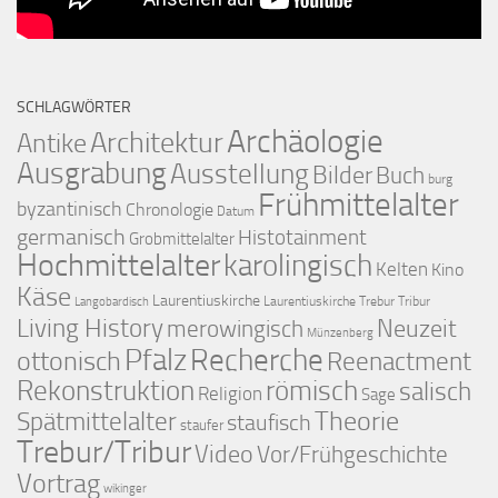
SCHLAGWÖRTER
Archäologie
Architektur
Antike
Ausgrabung
Ausstellung
Bilder
Buch
burg
Frühmittelalter
byzantinisch
Chronologie
Datum
germanisch
Histotainment
Grobmittelalter
Hochmittelalter
karolingisch
Kelten
Kino
Käse
Laurentiuskirche
Laurentiuskirche Trebur Tribur
Langobardisch
Living History
merowingisch
Neuzeit
Münzenberg
Pfalz
Recherche
ottonisch
Reenactment
Rekonstruktion
römisch
salisch
Religion
Sage
Theorie
Spätmittelalter
staufisch
staufer
Trebur/Tribur
Video
Vor/Frühgeschichte
Vortrag
wikinger