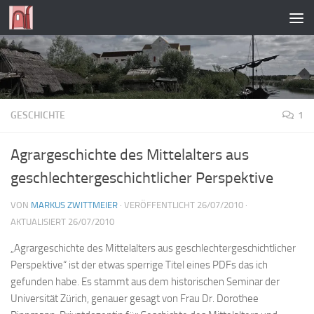
Zum Inhalt springen
GESCHICHTE
1
Agrargeschichte des Mittelalters aus
geschlechtergeschichtlicher Perspektive
VON
MARKUS ZWITTMEIER
· VERÖFFENTLICHT
26/07/2010
·
AKTUALISIERT
26/07/2010
„Agrargeschichte des Mittelalters aus geschlechtergeschichtlicher
Perspektive“ ist der etwas sperrige Titel eines PDFs das ich
gefunden habe. Es stammt aus dem historischen Seminar der
Universität Zürich, genauer gesagt von Frau Dr. Dorothee