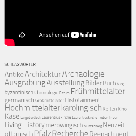
SCHLAGWÖRTER
Archäologie
Architektur
Antike
Ausgrabung
Ausstellung
Bilder
Buch
burg
Frühmittelalter
byzantinisch
Chronologie
Datum
germanisch
Histotainment
Grobmittelalter
Hochmittelalter
karolingisch
Kelten
Kino
Käse
Laurentiuskirche
Laurentiuskirche Trebur Tribur
Langobardisch
Living History
merowingisch
Neuzeit
Münzenberg
Pfalz
Recherche
ottonisch
Reenactment