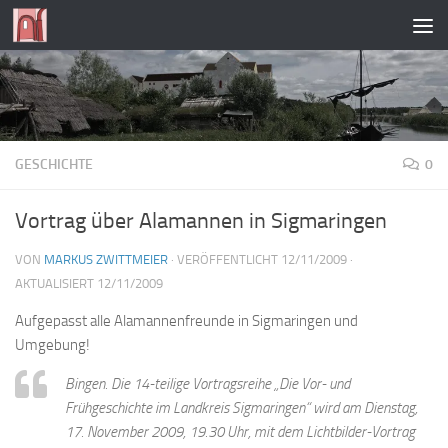
Zum Inhalt springen
GESCHICHTE
0
Vortrag über Alamannen in Sigmaringen
VON
MARKUS ZWITTMEIER
· VERÖFFENTLICHT
12/11/2009
·
AKTUALISIERT
12/11/2009
Aufgepasst alle Alamannenfreunde in Sigmaringen und
Umgebung!
Bingen. Die 14-teilige Vortragsreihe „Die Vor- und
Frühgeschichte im Landkreis Sigmaringen“ wird am Dienstag,
17. November 2009, 19.30 Uhr, mit dem Lichtbilder-Vortrag