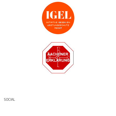
Deutsche Medz
SOCIAL