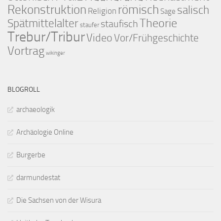
Rekonstruktion
römisch
salisch
Religion
Sage
Theorie
Spätmittelalter
staufisch
staufer
Trebur/Tribur
Video
Vor/Frühgeschichte
Vortrag
wikinger
BLOGROLL
archaeologik
Archäologie Online
Burgerbe
darmundestat
Die Sachsen von der Wisura