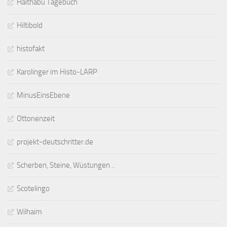
Haithabu Tagebuch
Hiltibold
histofakt
Karolinger im Histo-LARP
MinusEinsEbene
Ottonenzeit
projekt-deutschritter.de
Scherben, Steine, Wüstungen…
Scotelingo
Wilhaim