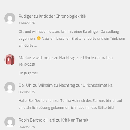
Rüdiger
zu
Kritik der Chronologiekritik
11/04/2026
Oh, und wir haben letztes Jahr mit einer Karolinger-Darstellung
begonnen.
Naja, ein bisschen Brettchenborte und ein Trinkhorn
am Gürtel…
Markus Zwittmeier
zu
Nachtrag zur Ulrichsdalmatika
16/10/2025
Oh ja gerne!
Der Uhl zu Wilhaim
zu
Nachtrag zur Ulrichsdalmatika
08/10/2025
Hallo, Bei Recherchen zur Tunika Heinrich des Zänkers bin ich auf
eine ähnlich Lösung gekommen, ich habe mir das Stifterbild…
Robin Berthold Hartl
zu
Kritik an TerraX
20/09/2025