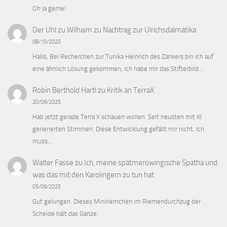
Oh ja gerne!
Der Uhl zu Wilhaim
zu
Nachtrag zur Ulrichsdalmatika
08/10/2025
Hallo, Bei Recherchen zur Tunika Heinrich des Zänkers bin ich auf
eine ähnlich Lösung gekommen, ich habe mir das Stifterbild…
Robin Berthold Hartl
zu
Kritik an TerraX
20/09/2025
Hab jetzt gerade Terra X schauen wollen. Seit neusten mit KI
generierten Stimmen. Diese Entwicklung gefällt mir nicht. Ich
muss…
Walter Fasse
zu
Ich, meine spätmerowingische Spatha und
was das mit den Karolingern zu tun hat
05/09/2025
Gut gelungen. Dieses Miniriemchen im Riemendurchzug der
Scheide hält das Ganze.