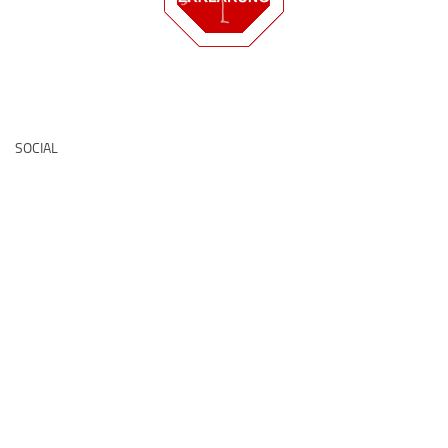
Deutsche Medz
SOCIAL