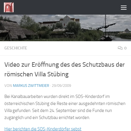
Zum Inhalt springen
GESCHICHTE
0
Video zur Eröffnung des des Schutzbaus der
römischen Villa Stübing
VON
MARKUS ZWITTMEIER
·
29/09/2009
Bei Kanalbauarbeiten wurden direkt im SOS-Kinderdorf im
österreichischen Stübing die Reste einer ausgedehnten römischen
Villa gefunden. Seit dem 24. September sind die Funde nun
zugänglich und ein Schutzbau errichtet worden.
Hier berichten die SOS-Kinderdörfer sebst