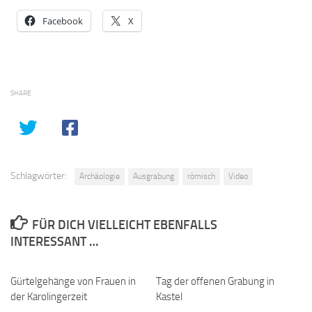
Facebook
X
SHARE
Schlagwörter:
Archäologie
Ausgrabung
römisch
Video
FÜR DICH VIELLEICHT EBENFALLS
INTERESSANT …
Gürtelgehänge von Frauen in
0
Tag der offenen Grabung in
0
der Karolingerzeit
Kastel