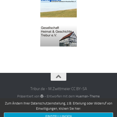
Tribur.de - M.Zwittmeier CC BY-SA
Präsentiert von
- Entworfen mit dem
Hueman-Theme
Zum Ändern Ihrer Datenschutzeinstellung, z.B. Erteilung oder Widerruf von
Einwilligungen, klicken Sie hier:
EINSTELLUNGEN