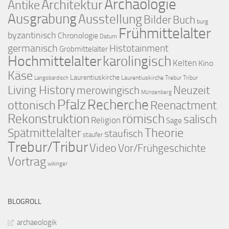
Archäologie
Architektur
Antike
Ausgrabung
Ausstellung
Bilder
Buch
burg
Frühmittelalter
byzantinisch
Chronologie
Datum
germanisch
Histotainment
Grobmittelalter
Hochmittelalter
karolingisch
Kelten
Kino
Käse
Laurentiuskirche
Laurentiuskirche Trebur Tribur
Langobardisch
Living History
merowingisch
Neuzeit
Münzenberg
Pfalz
Recherche
ottonisch
Reenactment
Rekonstruktion
römisch
salisch
Religion
Sage
Theorie
Spätmittelalter
staufisch
staufer
Trebur/Tribur
Video
Vor/Frühgeschichte
Vortrag
wikinger
BLOGROLL
archaeologik