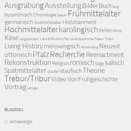
Ausgrabung
Ausstellung
Bilder
Buch
burg
Frühmittelalter
byzantinisch
Chronologie
Datum
germanisch
Histotainment
Grobmittelalter
Hochmittelalter
karolingisch
Kelten
Kino
Käse
Laurentiuskirche
Laurentiuskirche Trebur Tribur
Langobardisch
Living History
merowingisch
Neuzeit
Münzenberg
Pfalz
Recherche
ottonisch
Reenactment
Rekonstruktion
römisch
salisch
Religion
Sage
Theorie
Spätmittelalter
staufisch
staufer
Trebur/Tribur
Video
Vor/Frühgeschichte
Vortrag
wikinger
BLOGROLL
archaeologik