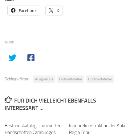
Teilen:
Facebook
X
SHARE
Schlagwörter:
Ausgrabung
Frühmittelalter
Hochmittelalter
FÜR DICH VIELLEICHT EBENFALLS
INTERESSANT …
Bestandskatalog illuminierter
0
Innenrekonstruktion der Aula
0
Handschriften Cambridges
Regia Tribur