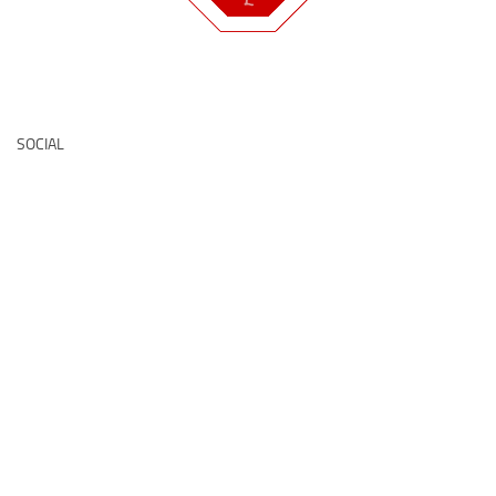
Deutsche Medz
SOCIAL