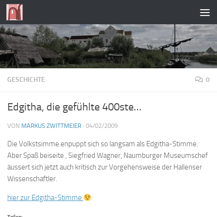
Zum Inhalt springen
GESCHICHTE
0
Edgitha, die gefühlte 400ste…
VON
MARKUS ZWITTMEIER
·
04/02/2009
Die Volkstsimme enpuppt sich so langsam als Edgitha-Stimme.
Aber Spaß beiseite , Siegfried Wagner, Naumburger Museumschef
äussert sich jetzt auch kritisch zur Vorgehensweise der Hallenser
Wissenschaftler.
hier zur Edgitha-Stimme