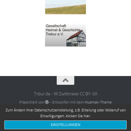
Tribur.de - M.Zwittmeier CC BY-SA
Präsentiert von
- Entworfen mit dem
Hueman-Theme
Zum Ändern Ihrer Datenschutzeinstellung, z.B. Erteilung oder Widerruf von
Einwilligungen, klicken Sie hier:
EINSTELLUNGEN