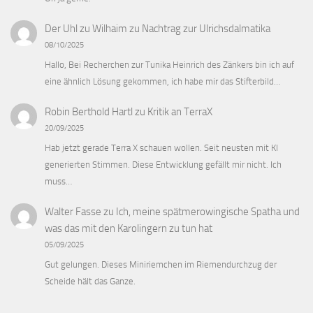
Der Uhl zu Wilhaim
zu
Nachtrag zur Ulrichsdalmatika
08/10/2025
Hallo, Bei Recherchen zur Tunika Heinrich des Zänkers bin ich auf
eine ähnlich Lösung gekommen, ich habe mir das Stifterbild…
Robin Berthold Hartl
zu
Kritik an TerraX
20/09/2025
Hab jetzt gerade Terra X schauen wollen. Seit neusten mit KI
generierten Stimmen. Diese Entwicklung gefällt mir nicht. Ich
muss…
Walter Fasse
zu
Ich, meine spätmerowingische Spatha und
was das mit den Karolingern zu tun hat
05/09/2025
Gut gelungen. Dieses Miniriemchen im Riemendurchzug der
Scheide hält das Ganze.