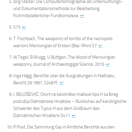
Jörg Stelzer, Die Computertomographie als Untersuchungs-
und Dokumentationsmethode zur Bearbeitung
frühmittelalterlicher Fundkomplexe
↩
S73
↩
T. Fischbach, The weaponry of tombs of the necropolis
warriors Merovingian of Erstein (Bas-Rhin) S7
↩
W.Tegel, B.Muigg, U.Büttgen, The Wood of Merovingian
weaponry, Journal of Archaeologigal Science, 2015
↩
Inga Hägg, Berichte über die Ausgrabungen in Haithabu,
Bericht 29,1991, S248 ff,
↩
J. BELOŠEVIĆ, Osvrt na karolinške mačeve tipa H sa šireg
područja Dalmatinske Hrvatske – Rückschau auf karolingische
Schwerter des Typus H aus dem Großraum des
Dalmatinischen Kroatiens S411
↩
P.Post, Die Sammlung Gay in Amtliche Berichte aus den