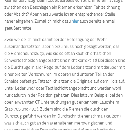
Riemendurchzug. Beim Codex aureaus von St. Emmeram ist sogar
zwischen den Beschlägen ein Riemen erkennbar. Fehlzeichnung
oder Absicht? Aber hierzu werde ich an entsprechender Stelle
näher eingehen. Zumal ich mich dazu
hier
auch bereits einmal
geäußert hatte.
Zwar werde ich mich damit bei der Befestigung der Wehr
auseinandersetzten, aber hierzu muss noch gesagt werden, das
die Riemendurchzüge, wie sie so oft an käuflich erhältlichen
Schwertescheiden angebracht sind nicht korrekt ist! Bei diesen sind
die Durchzüge in aller Regel auf dem Leder sitzend mit darüber mit
einer breiten Verschnüren im oberen und unteren Teil an der
Scheide befestigt. Tatsächlich sitzen die Originale auf dem Holz auf,
unter Leder und/ oder Textilschicht angebracht und werden wohl
nur dadurch in der Position gehalten. Dies ist zum Beispiel bei den
oben erwähnten CT Untersuchungen gut erkennbar (Lauchheim
Grab 765 und 493 ). Zudem sind die Riemen die durch den
Durchzug geführt werden im Durchschnitt eher schmal ( ca. 2cm),
was sich auch gut an den a) erhaltenen merowingischen und