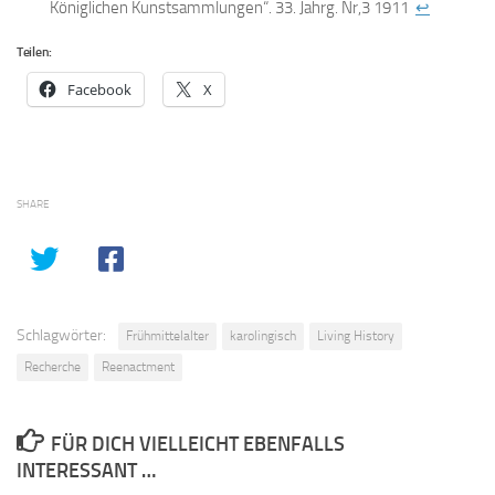
Königlichen Kunstsammlungen“. 33. Jahrg. Nr,3 1911
↩
Teilen:
Facebook
X
SHARE
Schlagwörter:
Frühmittelalter
karolingisch
Living History
Recherche
Reenactment
FÜR DICH VIELLEICHT EBENFALLS
INTERESSANT …