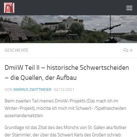
Zum Inhalt springen
GESCHICHTE
0
DmiiW Teil II – historische Schwertscheiden
– die Quellen, der Aufbau
VON
MARKUS ZWITTMEIER
·
02/12/2021
Beim zweiten Teil meines DmiiW-Projekts (Das mach ich im
Winter-Projekt), möchte ich mich mit Schwert- /Spathascheiden
auseinandersetzten.
Grundlage ist das Zitat des des Mönchs von St. Gallen aka Notker
der Stammler, der über das Schwert Karls des Großen schrieb: