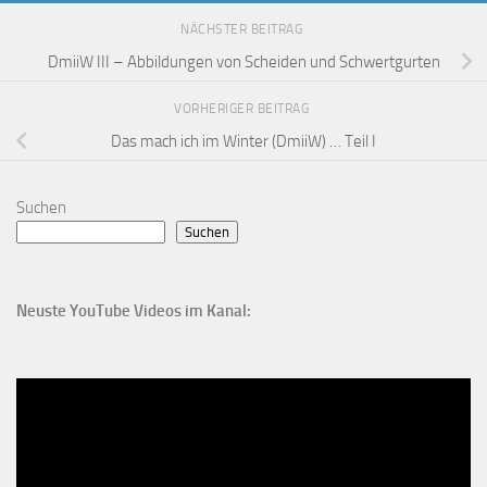
NÄCHSTER BEITRAG
DmiiW III – Abbildungen von Scheiden und Schwertgurten
VORHERIGER BEITRAG
Das mach ich im Winter (DmiiW) … Teil I
Suchen
Suchen
Neuste YouTube Videos im Kanal: