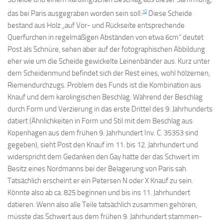
10
das bei Paris ausgegraben worden sein soll.
Diese Scheide
bestand aus Holz „auf Vor- und Rückseite entsprechende
Querfurchen in regelmäßigen Abständen von etwa 6cm“ deutet
Post als Schnüre, sehen aber auf der fotographischen Abbildung
eher wie um die Scheide gewickelte Leinenbänder aus. Kurz unter
dem Scheidenmund befindet sich der Rest eines, wohl hölzernen,
Riemendurchzugs. Problem des Funds ist die Kombination aus
Knauf und dem karolingischen Beschlag. Während der Beschlag
durch Form und Verzierung in das erste Drittel des 9. Jahrhunderts
datiert (Ähnlichkeiten in Form und Stil mit dem Beschlag aus
Kopenhagen aus dem frühen 9. Jahrhundert Inv. C. 35353 sind
gegeben), sieht Post den Knauf im 11. bis 12. Jahrhundert und
widerspricht dem Gedanken den Gay hatte der das Schwert im
Besitz eines Nordmanns bei der Belagerung von Paris sah.
Tatsächlich erscheint er ein Petersen N oder X Knauf zu sein.
Könnte also ab ca. 825 beginnen und bis ins 11. Jahrhundert
datieren. Wenn also alle Teile tatsächlich zusammen gehören,
müsste das Schwert aus dem frühen 9. Jahrhundert stammen-