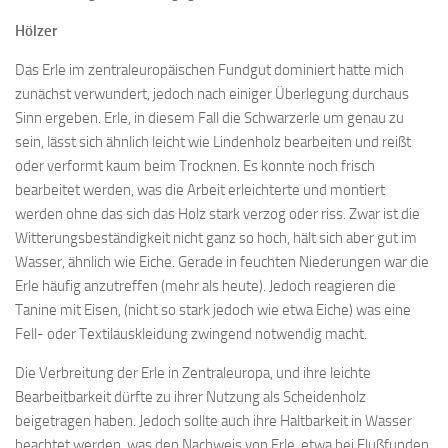
Hölzer
Das Erle im zentraleuropäischen Fundgut dominiert hatte mich
zunächst verwundert, jedoch nach einiger Überlegung durchaus
Sinn ergeben. Erle, in diesem Fall die Schwarzerle um genau zu
sein, lässt sich ähnlich leicht wie Lindenholz bearbeiten und reißt
oder verformt kaum beim Trocknen. Es konnte noch frisch
bearbeitet werden, was die Arbeit erleichterte und montiert
werden ohne das sich das Holz stark verzog oder riss. Zwar ist die
Witterungsbeständigkeit nicht ganz so hoch, hält sich aber gut im
Wasser, ähnlich wie Eiche. Gerade in feuchten Niederungen war die
Erle häufig anzutreffen (mehr als heute). Jedoch reagieren die
Tanine mit Eisen, (nicht so stark jedoch wie etwa Eiche) was eine
Fell- oder Textilauskleidung zwingend notwendig macht.
Die Verbreitung der Erle in Zentraleuropa, und ihre leichte
Bearbeitbarkeit dürfte zu ihrer Nutzung als Scheidenholz
beigetragen haben. Jedoch sollte auch ihre Haltbarkeit in Wasser
beachtet werden, was den Nachweis von Erle, etwa bei Flußfunden,