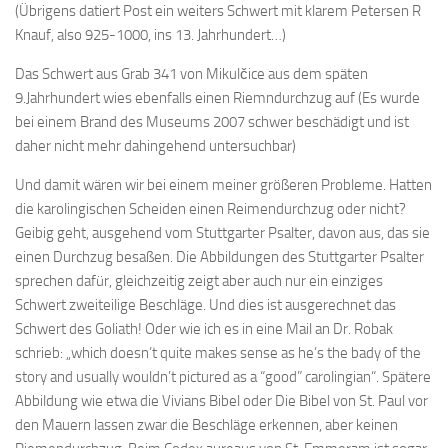
(Übrigens datiert Post ein weiters Schwert mit klarem Petersen R
Knauf, also 925-1000, ins 13. Jahrhundert…)
Das Schwert aus Grab 341 von Mikulčice aus dem späten
9.Jahrhundert wies ebenfalls einen Riemndurchzug auf (Es wurde
bei einem Brand des Museums 2007 schwer beschädigt und ist
daher nicht mehr dahingehend untersuchbar)
Und damit wären wir bei einem meiner größeren Probleme. Hatten
die karolingischen Scheiden einen Reimendurchzug oder nicht?
Geibig geht, ausgehend vom Stuttgarter Psalter, davon aus, das sie
einen Durchzug besaßen. Die Abbildungen des Stuttgarter Psalter
sprechen dafür, gleichzeitig zeigt aber auch nur ein einziges
Schwert zweiteilige Beschläge. Und dies ist ausgerechnet das
Schwert des Goliath! Oder wie ich es in eine Mail an Dr. Robak
schrieb: „which doesn’t quite makes sense as he’s the bady of the
story and usually wouldn’t pictured as a “good” carolingian“. Spätere
Abbildung wie etwa die Vivians Bibel oder Die Bibel von St. Paul vor
den Mauern lassen zwar die Beschläge erkennen, aber keinen