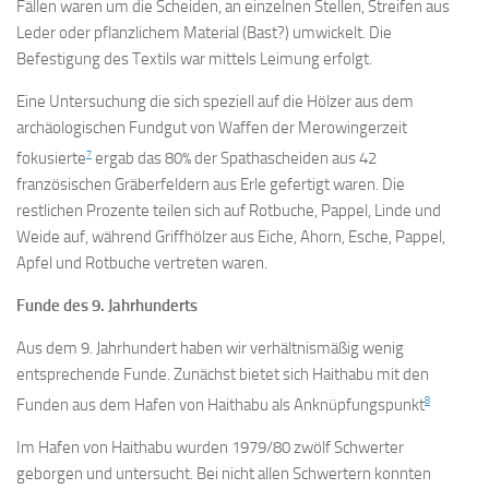
Fällen waren um die Scheiden, an einzelnen Stellen, Streifen aus
Leder oder pflanzlichem Material (Bast?) umwickelt. Die
Befestigung des Textils war mittels Leimung erfolgt.
Eine Untersuchung die sich speziell auf die Hölzer aus dem
archäologischen Fundgut von Waffen der Merowingerzeit
7
fokusierte
ergab das 80% der Spathascheiden aus 42
französischen Gräberfeldern aus Erle gefertigt waren. Die
restlichen Prozente teilen sich auf Rotbuche, Pappel, Linde und
Weide auf, während Griffhölzer aus Eiche, Ahorn, Esche, Pappel,
Apfel und Rotbuche vertreten waren.
Funde des 9. Jahrhunderts
Aus dem 9. Jahrhundert haben wir verhältnismäßig wenig
entsprechende Funde. Zunächst bietet sich Haithabu mit den
8
Funden aus dem Hafen von Haithabu als Anknüpfungspunkt
Im Hafen von Haithabu wurden 1979/80 zwölf Schwerter
geborgen und untersucht. Bei nicht allen Schwertern konnten