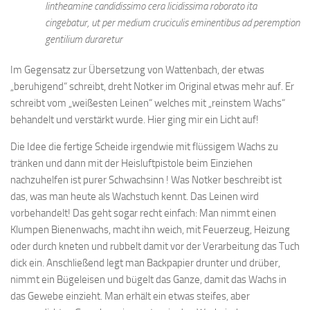
lintheamine candidissimo cera licidissima roborato ita
cingebatur, ut per medium cruciculis eminentibus ad peremption
gentilium duraretur
Im Gegensatz zur Übersetzung von Wattenbach, der etwas
„beruhigend“ schreibt, dreht Notker im Original etwas mehr auf. Er
schreibt vom „weißesten Leinen“ welches mit „reinstem Wachs“
behandelt und verstärkt wurde. Hier ging mir ein Licht auf!
Die Idee die fertige Scheide irgendwie mit flüssigem Wachs zu
tränken und dann mit der Heisluftpistole beim Einziehen
nachzuhelfen ist purer Schwachsinn ! Was Notker beschreibt ist
das, was man heute als Wachstuch kennt. Das Leinen wird
vorbehandelt! Das geht sogar recht einfach: Man nimmt einen
Klumpen Bienenwachs, macht ihn weich, mit Feuerzeug, Heizung
oder durch kneten und rubbelt damit vor der Verarbeitung das Tuch
dick ein. Anschließend legt man Backpapier drunter und drüber,
nimmt ein Bügeleisen und bügelt das Ganze, damit das Wachs in
das Gewebe einzieht. Man erhält ein etwas steifes, aber