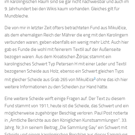
im karolingischen Raum sind sie gar nicht nachweisbar und auch im
9. Jahrhundert bei den Wikis kaum vorhanden. Gleiches gilt für
Mundbleche.
Die von mir in letzter Zeit öfters betrachteten Fund aus Mikulčice,
als dem ehemaligen Reich der Mährer die eng mit den Karolingern
verbunden waren, geben ebenfalls ein wenig mehr Licht. Auch hier
gab es Funde die wohl mit feinerem Textlil auf der Außenseite
bezogen waren. Aus dem Kroatischen Ždrijac stammt ein
karolingisches Schwert Typ Petersen H mit einer Leder und Textil
bezogenen Scheide aus Holz, ebenso ein Schwert gleichen Typs
9
mit gleicher Scheide aus Grab 265 von Mikulčice
ohne das ich hier
weitere Informationen zu den Scheiden zur Hand hätte.
Eine weitere Scheide wirft einige Fragen auf. Der Text zu diesem
Fund stammt von 1911, heute ist die Scheide, das Schwert und ein
möglicherweise zugehöriger Beschlag verloren. Paul Post notierte
in „Amtliche Berichte aus den Königlichen Kunstsammlungen“. 33.
Jahrg. Nr,3 in seinem Beitrag „Die Sammlung Gay“ ein Schwert mit
Scheide und einem karolingischen Beschlag aus dieser Sammlung,