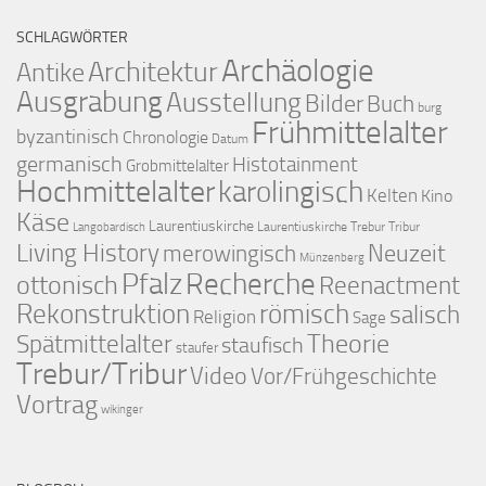
SCHLAGWÖRTER
Archäologie
Architektur
Antike
Ausgrabung
Ausstellung
Bilder
Buch
burg
Frühmittelalter
byzantinisch
Chronologie
Datum
germanisch
Histotainment
Grobmittelalter
Hochmittelalter
karolingisch
Kelten
Kino
Käse
Laurentiuskirche
Laurentiuskirche Trebur Tribur
Langobardisch
Living History
merowingisch
Neuzeit
Münzenberg
Pfalz
Recherche
ottonisch
Reenactment
Rekonstruktion
römisch
salisch
Religion
Sage
Theorie
Spätmittelalter
staufisch
staufer
Trebur/Tribur
Video
Vor/Frühgeschichte
Vortrag
wikinger