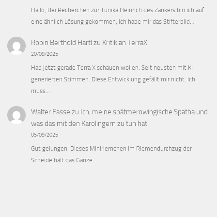
Hallo, Bei Recherchen zur Tunika Heinrich des Zänkers bin ich auf
eine ähnlich Lösung gekommen, ich habe mir das Stifterbild…
Robin Berthold Hartl
zu
Kritik an TerraX
20/09/2025
Hab jetzt gerade Terra X schauen wollen. Seit neusten mit KI
generierten Stimmen. Diese Entwicklung gefällt mir nicht. Ich
muss…
Walter Fasse
zu
Ich, meine spätmerowingische Spatha und
was das mit den Karolingern zu tun hat
05/09/2025
Gut gelungen. Dieses Miniriemchen im Riemendurchzug der
Scheide hält das Ganze.