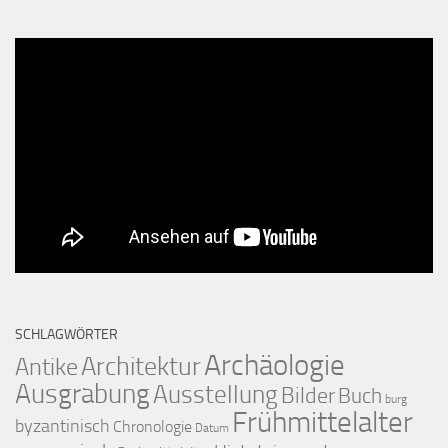
SCHLAGWÖRTER
Archäologie
Architektur
Antike
Ausgrabung
Ausstellung
Bilder
Buch
burg
Frühmittelalter
byzantinisch
Chronologie
Datum