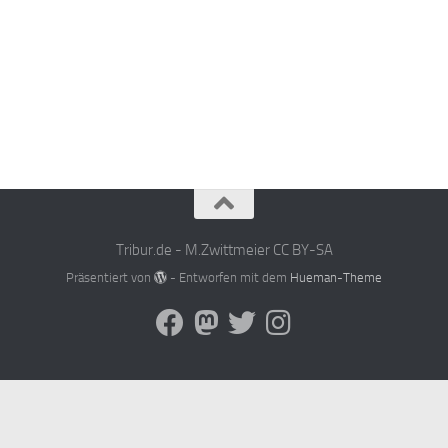
Tribur.de - M.Zwittmeier CC BY-SA
Präsentiert von
- Entworfen mit dem
Hueman-Theme