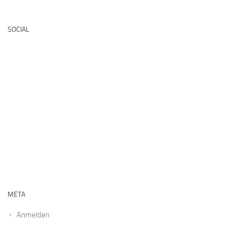
Deutsche Medz
SOCIAL
META
Anmelden