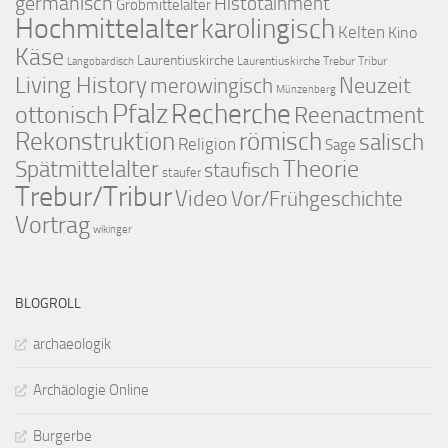
germanisch
Histotainment
Grobmittelalter
Hochmittelalter
karolingisch
Kelten
Kino
Käse
Laurentiuskirche
Laurentiuskirche Trebur Tribur
Langobardisch
Living History
merowingisch
Neuzeit
Münzenberg
Pfalz
Recherche
ottonisch
Reenactment
Rekonstruktion
römisch
salisch
Religion
Sage
Theorie
Spätmittelalter
staufisch
staufer
Trebur/Tribur
Video
Vor/Frühgeschichte
Vortrag
wikinger
BLOGROLL
archaeologik
Archäologie Online
Burgerbe