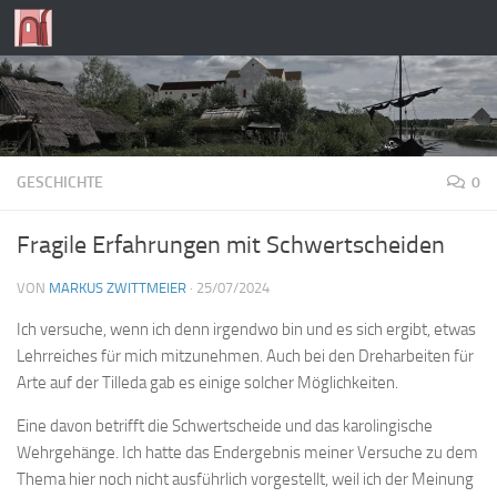
Zum Inhalt springen
GESCHICHTE
0
Fragile Erfahrungen mit Schwertscheiden
VON
MARKUS ZWITTMEIER
·
25/07/2024
Ich versuche, wenn ich denn irgendwo bin und es sich ergibt, etwas
Lehrreiches für mich mitzunehmen. Auch bei den Dreharbeiten für
Arte auf der Tilleda gab es einige solcher Möglichkeiten.
Eine davon betrifft die Schwertscheide und das karolingische
Wehrgehänge. Ich hatte das Endergebnis meiner Versuche zu dem
Thema hier noch nicht ausführlich vorgestellt, weil ich der Meinung