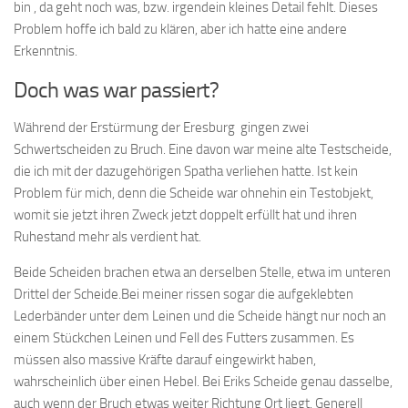
bin , da geht noch was, bzw. irgendein kleines Detail fehlt. Dieses
Problem hoffe ich bald zu klären, aber ich hatte eine andere
Erkenntnis.
Doch was war passiert?
Während der Erstürmung der Eresburg gingen zwei
Schwertscheiden zu Bruch. Eine davon war meine alte Testscheide,
die ich mit der dazugehörigen Spatha verliehen hatte. Ist kein
Problem für mich, denn die Scheide war ohnehin ein Testobjekt,
womit sie jetzt ihren Zweck jetzt doppelt erfüllt hat und ihren
Ruhestand mehr als verdient hat.
Beide Scheiden brachen etwa an derselben Stelle, etwa im unteren
Drittel der Scheide.Bei meiner rissen sogar die aufgeklebten
Lederbänder unter dem Leinen und die Scheide hängt nur noch an
einem Stückchen Leinen und Fell des Futters zusammen. Es
müssen also massive Kräfte darauf eingewirkt haben,
wahrscheinlich über einen Hebel. Bei Eriks Scheide genau dasselbe,
auch wenn der Bruch etwas weiter Richtung Ort liegt. Generell