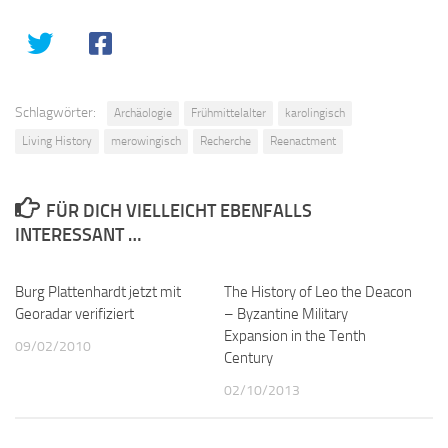
Schlagwörter:
Archäologie
Frühmittelalter
karolingisch
Living History
merowingisch
Recherche
Reenactment
FÜR DICH VIELLEICHT EBENFALLS
INTERESSANT …
Burg Plattenhardt jetzt mit
0
The History of Leo the Deacon
0
Georadar verifiziert
– Byzantine Military
Expansion in the Tenth
09/02/2010
Century
02/10/2013