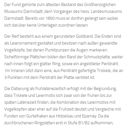
Der Fund gehörte zum ältesten Bestand des Großherzoglichen
Museums Darmstadt, dem Vorgänger des hess. Landesmuseums
Darmstadt. Bereits vor 1850 muss er dorthin gelangt sein wobei
sich darüber keine Unterlagen zuordnen lassen.
Der Reif besteht aus einem gerundeten Goldband. Die Enden sind
als Leierornament gestaltet und besitzen nach außen gewandte
Vogelköpfe, bei denen Punktpunzen die Augen markieren.
Sichelförmige Plättchen bilden den Rand der Schmuckplatte, weiter
nach innen folgt ein glatter Ring, sowie ein angelöteter Perldraht.
Im Inneren sitzt dann eine, aus Perldraht gefertigte Triskele, die an
3 Punkten mit dem Perldraht der Platte verlötet ist.
Die Datierung als frühlatènezeitlich erfolgt mit der Begründung,
dass Triskele und Leiermotiv sich zwar von der frühen bis zur
späten Latènezeit finden, die Kombination des Leiermotivs mit
Vogelköpfen aber eher auf die Frühzeit deutet und Vergleiche mit
Funden von Gürtelhaken aus Hölzelsau und Eparnay. Da die
durchbrochenen Ringplatten erst in Stufe B1/B2 aufkommen,