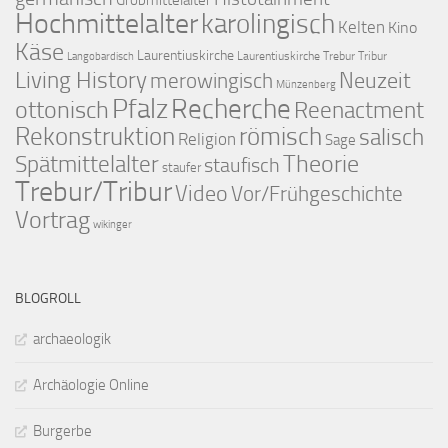
Grobmittelalter
Hochmittelalter
karolingisch
Kelten
Kino
Käse
Laurentiuskirche
Laurentiuskirche Trebur Tribur
Langobardisch
Living History
merowingisch
Neuzeit
Münzenberg
Pfalz
Recherche
ottonisch
Reenactment
Rekonstruktion
römisch
salisch
Religion
Sage
Theorie
Spätmittelalter
staufisch
staufer
Trebur/Tribur
Video
Vor/Frühgeschichte
Vortrag
wikinger
BLOGROLL
archaeologik
Archäologie Online
Burgerbe