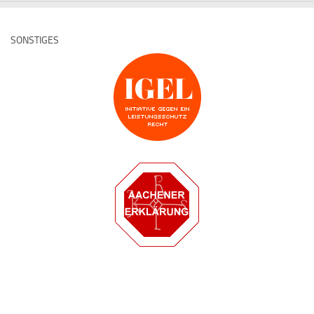
SONSTIGES
Deutsche Medz