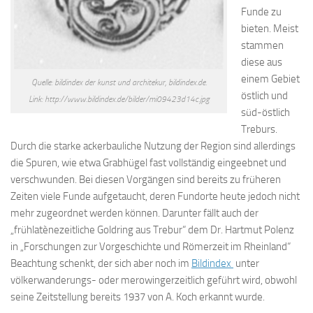
Funde zu
bieten. Meist
stammen
diese aus
einem Gebiet
Quelle: bildindex der kunst und architekur, bildindex.de.
östlich und
Link: http://www.bildindex.de/bilder/mi09423d14c.jpg
süd-östlich
Treburs.
Durch die starke ackerbauliche Nutzung der Region sind allerdings
die Spuren, wie etwa Grabhügel fast vollständig eingeebnet und
verschwunden. Bei diesen Vorgängen sind bereits zu früheren
Zeiten viele Funde aufgetaucht, deren Fundorte heute jedoch nicht
mehr zugeordnet werden können. Darunter fällt auch der
„frühlatènezeitliche Goldring aus Trebur“ dem Dr. Hartmut Polenz
in „Forschungen zur Vorgeschichte und Römerzeit im Rheinland“
Beachtung schenkt, der sich aber noch im
Bildindex
unter
völkerwanderungs- oder merowingerzeitlich geführt wird, obwohl
seine Zeitstellung bereits 1937 von A. Koch erkannt wurde.