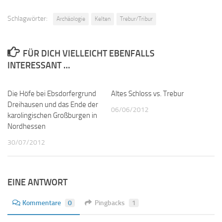
Schlagwörter:
Archäologie
Kelten
Trebur/Tribur
FÜR DICH VIELLEICHT EBENFALLS
INTERESSANT …
Die Höfe bei Ebsdorfergrund
0
Altes Schloss vs. Trebur
0
Dreihausen und das Ende der
06/06/2012
karolingischen Großburgen in
Nordhessen
30/07/2012
EINE ANTWORT
Kommentare
0
Pingbacks
1