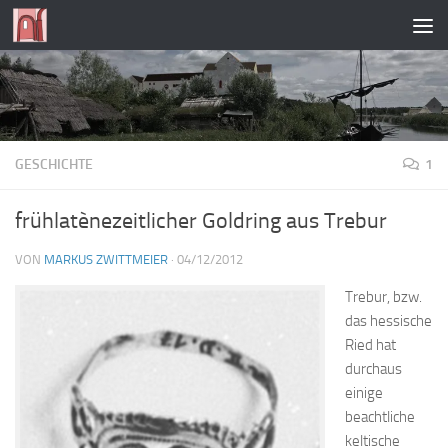
Zum Inhalt springen
GESCHICHTE
1
frühlatènezeitlicher Goldring aus Trebur
VON
MARKUS ZWITTMEIER
·
04/12/2012
Trebur, bzw.
das hessische
Ried hat
durchaus
einige
beachtliche
keltische