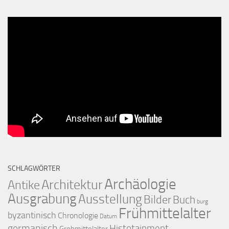
SCHLAGWÖRTER
Archäologie
Architektur
Antike
Ausgrabung
Ausstellung
Bilder
Buch
burg
Frühmittelalter
byzantinisch
Chronologie
Datum
germanisch
Histotainment