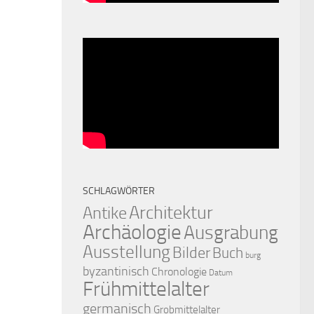
SCHLAGWÖRTER
Architektur
Antike
Archäologie
Ausgrabung
Ausstellung
Bilder
Buch
burg
byzantinisch
Chronologie
Datum
Frühmittelalter
germanisch
Grobmittelalter