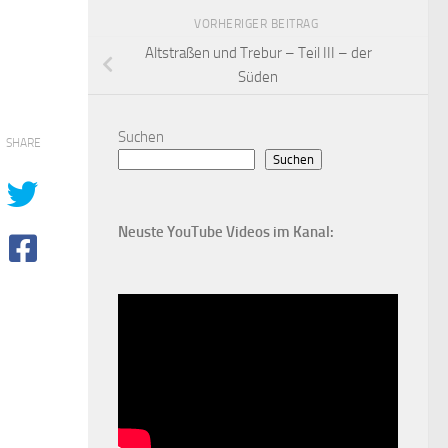
VORHERIGER BEITRAG
Altstraßen und Trebur – Teil III – der
Süden
Suchen
SHARE
Suchen
Neuste YouTube Videos im Kanal: