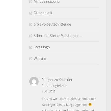
MinusEinsEbene
Ottonenzeit
projekt-deutschritter.de
Scherben, Steine, Wüstungen…
Scotelingo
Wilhaim
Rüdiger
zu
Kritik der
Chronologiekritik
11/04/2026
Oh, und wir haben letztes Jahr mit einer
Karolinger-Darstellung begonnen.
Naja, ein bisschen Brettchenborte und