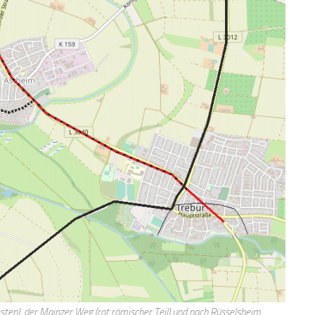
en), der Mainzer Weg (rot römischer Teil) und nach Rüsselsheim