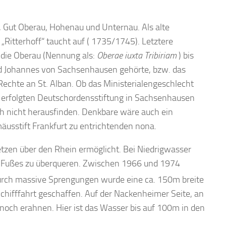
, Gut Oberau, Hohenau und Unternau. Als alte
itterhoff“ taucht auf ( 1735/1745). Letztere
die Oberau (Nennung als:
Oberae iuxta Tribiriam
) bis
nd Johannes von Sachsenhausen gehörte, bzw. das
 Rechte an St. Alban. Ob das Ministerialengeschlecht
 erfolgten Deutschordensstiftung in Sachsenhausen
h nicht herausfinden. Denkbare wäre auch ein
sstift Frankfurt zu entrichtenden nona.
etzen über den Rhein ermöglicht. Bei Niedrigwasser
n Fußes zu überqueren. Zwischen 1966 und 1974
urch massive Sprengungen wurde eine ca. 150m breite
chifffahrt geschaffen. Auf der Nackenheimer Seite, an
 noch erahnen. Hier ist das Wasser bis auf 100m in den