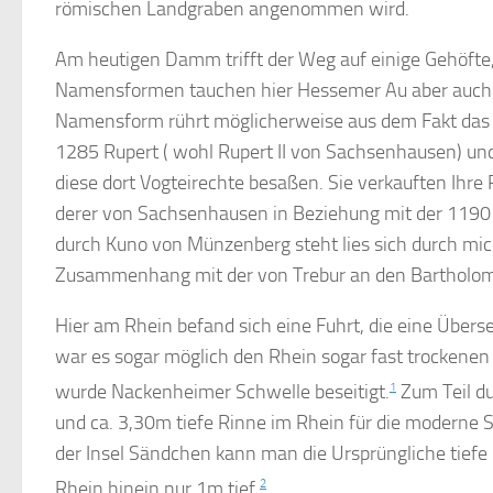
römischen Landgraben angenommen wird.
Am heutigen Damm trifft der Weg auf einige Gehöfte
Namensformen tauchen hier Hessemer Au aber auch „R
Namensform rührt möglicherweise aus dem Fakt das 
1285 Rupert ( wohl Rupert II von Sachsenhausen) u
diese dort Vogteirechte besaßen. Sie verkauften Ihre
derer von Sachsenhausen in Beziehung mit der 1190
durch Kuno von Münzenberg steht lies sich durch mic
Zusammenhang mit der von Trebur an den Bartholomäu
Hier am Rhein befand sich eine Fuhrt, die eine Übers
war es sogar möglich den Rhein sogar fast trockene
wurde Nackenheimer Schwelle beseitigt.
1
Zum Teil d
und ca. 3,30m tiefe Rinne im Rhein für die moderne S
der Insel Sändchen kann man die Ursprüngliche tiefe
Rhein hinein nur 1m tief.
2