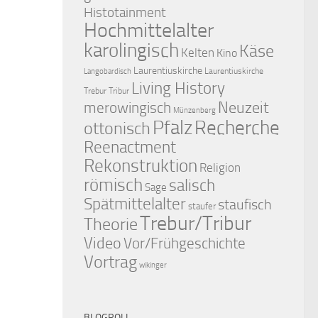
Histotainment
Hochmittelalter
karolingisch
Käse
Kelten
Kino
Laurentiuskirche
Laurentiuskirche
Langobardisch
Living History
Trebur Tribur
merowingisch
Neuzeit
Münzenberg
Pfalz
Recherche
ottonisch
Reenactment
Rekonstruktion
Religion
römisch
salisch
Sage
Spätmittelalter
staufisch
staufer
Trebur/Tribur
Theorie
Video
Vor/Frühgeschichte
Vortrag
wikinger
BLOGROLL