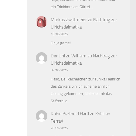
ein Trinkhorn am Gürtel…
Markus Zwittmeier
zu
Nachtrag zur
Ulrichsdalmatika
16/10/2025
Oh ja gerne!
Der Uhl zu Wilhaim
zu
Nachtrag zur
Ulrichsdalmatika
08/10/2025
Hallo, Bei Recherchen zur Tunika Heinrich
des Zänkers bin ich auf eine ähnlich
Lösung gekommen, ich habe mir das
Stifterbild…
Robin Berthold Hartl
zu
Kritik an
TerraX
20/09/2025