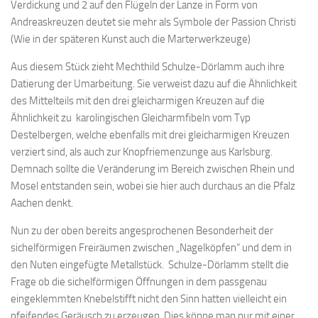
Verdickung und 2 auf den Flügeln der Lanze in Form von
Andreaskreuzen deutet sie mehr als Symbole der Passion Christi
(Wie in der späteren Kunst auch die Marterwerkzeuge)
Aus diesem Stück zieht Mechthild Schulze-Dörlamm auch ihre
Datierung der Umarbeitung. Sie verweist dazu auf die Ähnlichkeit
des Mittelteils mit den drei gleicharmigen Kreuzen auf die
Ähnlichkeit zu karolingischen Gleicharmfibeln vom Typ
Destelbergen, welche ebenfalls mit drei gleicharmigen Kreuzen
verziert sind, als auch zur Knopfriemenzunge aus Karlsburg.
Demnach sollte die Veränderung im Bereich zwischen Rhein und
Mosel entstanden sein, wobei sie hier auch durchaus an die Pfalz
Aachen denkt.
Nun zu der oben bereits angesprochenen Besonderheit der
sichelförmigen Freiräumen zwischen „Nagelköpfen“ und dem in
den Nuten eingefügte Metallstück. Schulze-Dörlamm stellt die
Frage ob die sichelförmigen Öffnungen in dem passgenau
eingeklemmten Knebelstifft nicht den Sinn hatten vielleicht ein
pfeifendes Geräusch zu erzeugen. Dies könne man nur mit einer