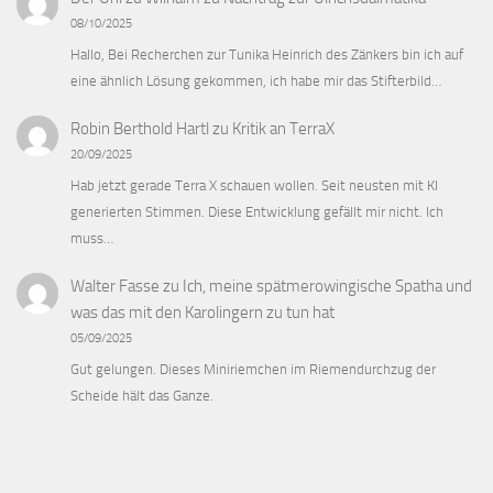
08/10/2025
Hallo, Bei Recherchen zur Tunika Heinrich des Zänkers bin ich auf
eine ähnlich Lösung gekommen, ich habe mir das Stifterbild…
Robin Berthold Hartl
zu
Kritik an TerraX
20/09/2025
Hab jetzt gerade Terra X schauen wollen. Seit neusten mit KI
generierten Stimmen. Diese Entwicklung gefällt mir nicht. Ich
muss…
Walter Fasse
zu
Ich, meine spätmerowingische Spatha und
was das mit den Karolingern zu tun hat
05/09/2025
Gut gelungen. Dieses Miniriemchen im Riemendurchzug der
Scheide hält das Ganze.