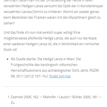
Demnach hätte man mit der Umarbeitung der heute in Wien
verwahrten Heiligen Lanze versucht die Optik der in Konstantinopel
verwahrten Lancea Domini zu imitieren. Womit wir wieder genau
beim Bestreben der Franken wären mit den Byzantinern gleich zu
ziehen!
Und das finde ich nun mal wirklich super witzig! Eine
möglicherweise pfeifende Heilige Lanze, die auch nur die Kopie
einer weiteren heiligen Lanze ist, die in Wirklichkeit ein römischer
Dolch ist!
Als Quelle diente: Die Heilige Lanze in Wien. Die
Frühgeschichte des karolingisch-ottonischen
Herrschaftszeichens aus archäologischer Sicht, Jahrb. RGZM
58, 2011 (2012) 707-742.
findet sich hier
Szameit 2005, 162. – Mehofer / Leusch / Bühler 2005, 181. –
Zu