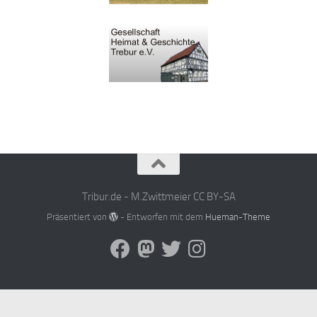
Tribur.de - M.Zwittmeier CC BY-SA
Präsentiert von
- Entworfen mit dem
Hueman-Theme