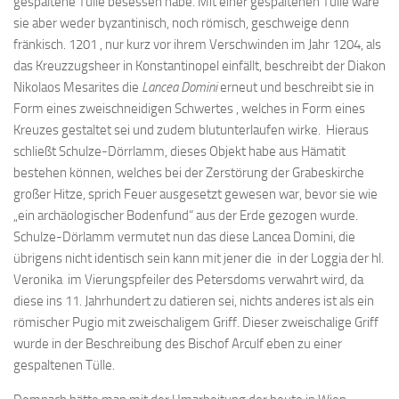
gespaltene Tülle besessen habe. Mit einer gespaltenen Tülle wäre
sie aber weder byzantinisch, noch römisch, geschweige denn
fränkisch. 1201 , nur kurz vor ihrem Verschwinden im Jahr 1204, als
das Kreuzzugsheer in Konstantinopel einfällt, beschreibt der Diakon
Nikolaos Mesarites die
Lancea Domini
erneut und beschreibt sie in
Form eines zweischneidigen Schwertes , welches in Form eines
Kreuzes gestaltet sei und zudem blutunterlaufen wirke. Hieraus
schließt Schulze-Dörrlamm, dieses Objekt habe aus Hämatit
bestehen können, welches bei der Zerstörung der Grabeskirche
großer Hitze, sprich Feuer ausgesetzt gewesen war, bevor sie wie
„ein archäologischer Bodenfund“ aus der Erde gezogen wurde.
Schulze-Dörlamm vermutet nun das diese Lancea Domini, die
übrigens nicht identisch sein kann mit jener die in der Loggia der hl.
Veronika im Vierungspfeiler des Petersdoms verwahrt wird, da
diese ins 11. Jahrhundert zu datieren sei, nichts anderes ist als ein
römischer Pugio mit zweischaligem Griff. Dieser zweischalige Griff
wurde in der Beschreibung des Bischof Arculf eben zu einer
gespaltenen Tülle.