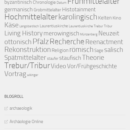
Frühmittelalter
byzantinisch
Chronologie
Datum
germanisch
Histotainment
Grobmittelalter
Hochmittelalter
karolingisch
Kelten
Kino
Käse
Laurentiuskirche
Laurentiuskirche Trebur Tribur
Langobardisch
Living History
merowingisch
Neuzeit
Münzenberg
Pfalz
Recherche
ottonisch
Reenactment
Rekonstruktion
römisch
salisch
Religion
Sage
Theorie
Spätmittelalter
staufisch
staufer
Trebur/Tribur
Video
Vor/Frühgeschichte
Vortrag
wikinger
BLOGROLL
archaeologik
Archäologie Online