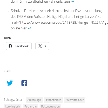
den frühmittelalterlichen Fahnenlanzen
↩
Schulze-Dörrlamm schrieb dazu selbst zur Byzanzaustellung
des RGZM den Aufsatz „Heilige Nägel und heilige Lanzen“,<a
href="https://www.academia.edu/2179729/Heilige_N%C3%A
online hier
↩
Teilen:
Facebook
X
SHARE
Schlagwörter:
Archäologie
byzantinisch
Frühmittelalter
karolingisch
Recherche
Rekonstruktion