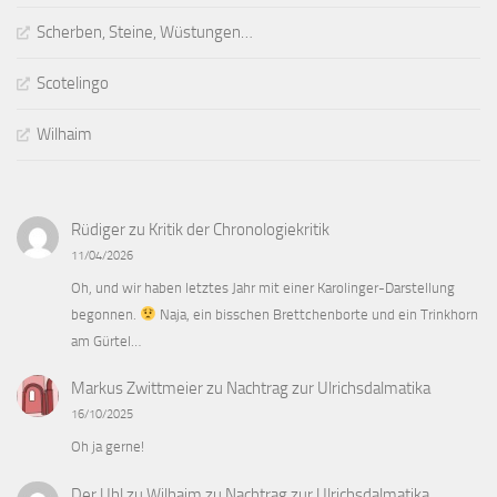
Scherben, Steine, Wüstungen…
Scotelingo
Wilhaim
Rüdiger
zu
Kritik der Chronologiekritik
11/04/2026
Oh, und wir haben letztes Jahr mit einer Karolinger-Darstellung
begonnen.
Naja, ein bisschen Brettchenborte und ein Trinkhorn
am Gürtel…
Markus Zwittmeier
zu
Nachtrag zur Ulrichsdalmatika
16/10/2025
Oh ja gerne!
Der Uhl zu Wilhaim
zu
Nachtrag zur Ulrichsdalmatika