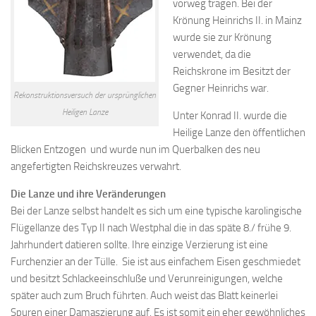
vorweg tragen. Bei der
Krönung Heinrichs II. in Mainz
wurde sie zur Krönung
verwendet, da die
Reichskrone im Besitzt der
Gegner Heinrichs war.
Rekonstruktionsversuch der ursprünglichen
Heiligen Lanze
Unter Konrad II. wurde die
Heilige Lanze den öffentlichen
Blicken Entzogen und wurde nun im Querbalken des neu
angefertigten Reichskreuzes verwahrt.
Die Lanze und ihre Veränderungen
Bei der Lanze selbst handelt es sich um eine typische karolingische
Flügellanze des Typ II nach Westphal die in das späte 8./ frühe 9.
Jahrhundert datieren sollte. Ihre einzige Verzierung ist eine
Furchenzier an der Tülle. Sie ist aus einfachem Eisen geschmiedet
und besitzt Schlackeeinschluße und Verunreinigungen, welche
später auch zum Bruch führten. Auch weist das Blatt keinerlei
Spuren einer Damaszierung auf. Es ist somit ein eher gewöhnliches