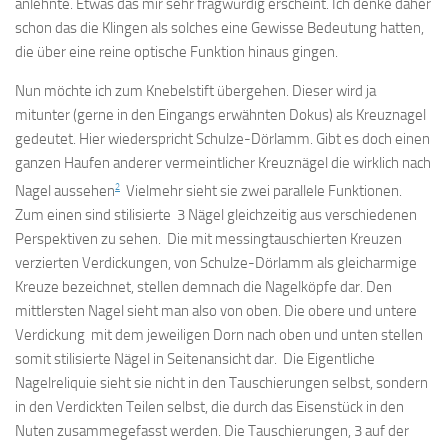
anlehnte. Etwas das mir sehr fragwürdig erscheint. Ich denke daher
schon das die Klingen als solches eine Gewisse Bedeutung hatten,
die über eine reine optische Funktion hinaus gingen.
Nun möchte ich zum Knebelstift übergehen. Dieser wird ja
mitunter (gerne in den Eingangs erwähnten Dokus) als Kreuznagel
gedeutet. Hier wiederspricht Schulze-Dörlamm. Gibt es doch einen
ganzen Haufen anderer vermeintlicher Kreuznägel die wirklich nach
2
Nagel aussehen
Vielmehr sieht sie zwei parallele Funktionen.
Zum einen sind stilisierte 3 Nägel gleichzeitig aus verschiedenen
Perspektiven zu sehen. Die mit messingtauschierten Kreuzen
verzierten Verdickungen, von Schulze-Dörlamm als gleicharmige
Kreuze bezeichnet, stellen demnach die Nagelköpfe dar. Den
mittlersten Nagel sieht man also von oben. Die obere und untere
Verdickung mit dem jeweiligen Dorn nach oben und unten stellen
somit stilisierte Nägel in Seitenansicht dar. Die Eigentliche
Nagelreliquie sieht sie nicht in den Tauschierungen selbst, sondern
in den Verdickten Teilen selbst, die durch das Eisenstück in den
Nuten zusammegefasst werden. Die Tauschierungen, 3 auf der