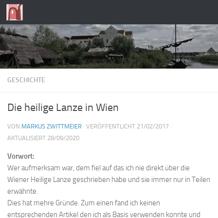
Zum Inhalt springen
GESCHICHTE
Die heilige Lanze in Wien
VON
MARKUS ZWITTMEIER
· VERÖFFENTLICHT
21/02/2017
·
AKTUALISIERT
28/09/2020
Vorwort:
Wer aufmerksam war, dem fiel auf das ich nie direkt über die
Wiener Heilige Lanze geschrieben habe und sie immer nur in Teilen
erwähnte.
Dies hat mehre Gründe. Zum einen fand ich keinen
entsprechenden Artikel den ich als Basis verwenden konnte und