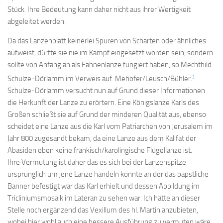
Stück. Ihre Bedeutung kann daher nicht aus ihrer Wertigkeit
abgeleitet werden.
Da das Lanzenblatt keinerlei Spuren von Scharten oder ähnliches
aufweist, dürfte sie nie im Kampf eingesetzt worden sein, sondern
sollte von Anfang an als Fahnenlanze fungiert haben, so Mechthild
1
Schulze-Dörlamm im Verweis auf Mehofer/Leusch/Bühler.
Schulze-Dörlamm versucht nun auf Grund dieser Informationen
die Herkunft der Lanze zu erörtern. Eine Königslanze Karls des
Großen schließt sie auf Grund der minderen Qualität aus, ebenso
scheidet eine Lanze aus die Karl vom Patriarchen von Jerusalem im
Jahr 800 zugesandt bekam, da eine Lanze aus dem Kalifat der
Abasiden eben keine fränkisch/karolingische Flügellanze ist.
Ihre Vermutung ist daher das es sich bei der Lanzenspitze
ursprünglich um jene Lanze handeln könnte an der das päpstliche
Banner befestigt war das Karl erhielt und dessen Abbildung im
Tricliniumsmosaik im Lateran zu sehen war. Ich hätte an dieser
Stelle noch ergänzend das Vexillum des hl. Martin anzubieten,
wobei hier wohl auch eine bessere Ausführung zu vermuten wäre.