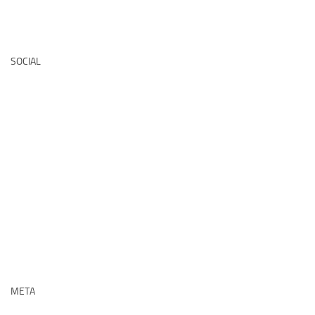
Deutsche Medz
SOCIAL
META