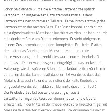
Schon bald danach wurde die einfache Lanzenspitze optisch
verändert und aufgewertet. Dazu stemmte man aus dem
Lanzenblatt einen spitzovalen Teil aus. Hierbei brach erstmalig das
Lanzenblatt an der rechten Seite. Der Bruch konnte jedoch durch
ein aufgeschweistes Metallband kaschiert werden und ist nur durch
eine dunklere Stelle am Blatt zu erkennen. Er steht übrigens in
keinem Zusammenhang mit dem kompletten Bruch des Blattes
der später das Anbringen der Manschette nötig machte.
In die Ausparung des Lanzenblattes wurde nun ein Knebelstift
eingepasst. Dieser war passgenau eingefügt, so dass er keinerlei
Halterung, wie die späteren Silberdrähte, bedurfte. (Ich könnte mir
vorstellen das das Lanzenblatt dabei erhitzt wurde, so dass das
Metall sich ausdehnte und anschließend der kalte Knebelstift
eingesetzt wurde. Beim abkühlen klemmte dieser nun fest.)
Der Knebelstift selbst bestand ursprünglich aus 2
Lanzettenförmigen Spitzen, von denen heute nur die Obere
erhalten ist. In der Mitte ist der Knebel durch drei kreuzförmige, mit
Messing tauschierten Kreuzen verzierte , Verdickungen die selbst