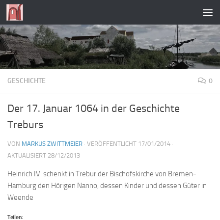
Zum Inhalt springen
GESCHICHTE
0
Der 17. Januar 1064 in der Geschichte
Treburs
VON
MARKUS ZWITTMEIER
· VERÖFFENTLICHT
17/01/2014
·
AKTUALISIERT
28/12/2013
Heinrich IV. schenkt in Trebur der Bischofskirche von Bremen-
Hamburg den Hörigen Nanno, dessen Kinder und dessen Güter in
Weende
Teilen: