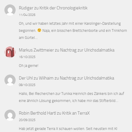
Rüdiger
zu
Kritik der Chronologiekritik
11/04/2026
Oh, und wir haben letztes Jahr mit einer Karolinger-Darstellung
begonnen.
Naja, ein bisschen Brettchenborte und ein Trinkhorn
am Gürtel…
Markus Zwittmeier
zu
Nachtrag zur Ulrichsdalmatika
16/10/2025
Oh ja gerne!
Der Uhl zu Wilhaim
zu
Nachtrag zur Ulrichsdalmatika
08/10/2025
Hallo, Bei Recherchen zur Tunika Heinrich des Zänkers bin ich auf
eine ähnlich Lösung gekommen, ich habe mir das Stifterbild…
Robin Berthold Hartl
zu
Kritik an TerraX
20/09/2025
Hab jetzt gerade Terra X schauen wollen. Seit neusten mit KI