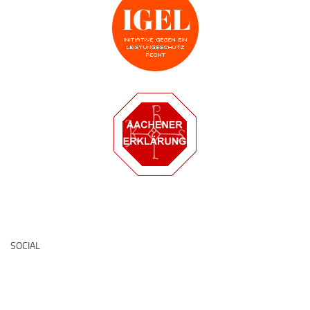
Deutsche Medz
SOCIAL