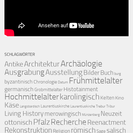
SCHLAGWÖRTER
Archäologie
Architektur
Antike
Ausgrabung
Ausstellung
Bilder
Buch
burg
Frühmittelalter
byzantinisch
Chronologie
Datum
germanisch
Histotainment
Grobmittelalter
Hochmittelalter
karolingisch
Kelten
Kino
Käse
Laurentiuskirche
Laurentiuskirche Trebur Tribur
Langobardisch
Living History
merowingisch
Neuzeit
Münzenberg
Pfalz
Recherche
ottonisch
Reenactment
Rekonstruktion
römisch
salisch
Religion
Sage