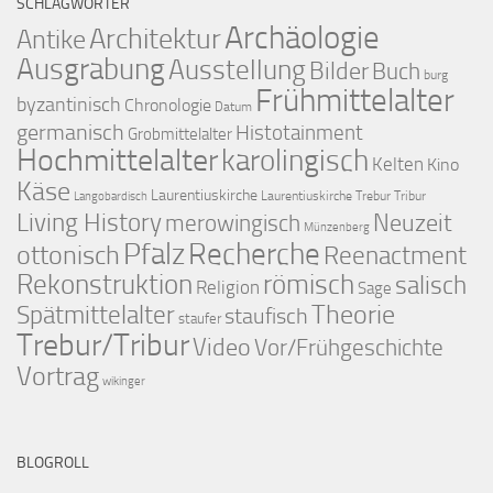
SCHLAGWÖRTER
Archäologie
Architektur
Antike
Ausgrabung
Ausstellung
Bilder
Buch
burg
Frühmittelalter
byzantinisch
Chronologie
Datum
germanisch
Histotainment
Grobmittelalter
Hochmittelalter
karolingisch
Kelten
Kino
Käse
Laurentiuskirche
Laurentiuskirche Trebur Tribur
Langobardisch
Living History
merowingisch
Neuzeit
Münzenberg
Pfalz
Recherche
ottonisch
Reenactment
Rekonstruktion
römisch
salisch
Religion
Sage
Theorie
Spätmittelalter
staufisch
staufer
Trebur/Tribur
Video
Vor/Frühgeschichte
Vortrag
wikinger
BLOGROLL