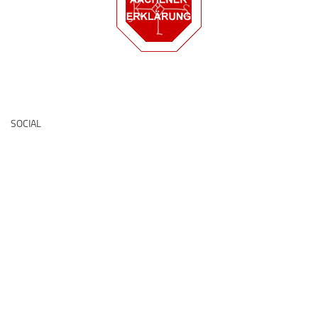
Deutsche Medz
SOCIAL