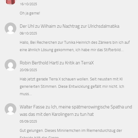
16/10/2025
Oh ja gerne!
Der Uhl zu Wilhaim
zu
Nachtrag zur Ulrichsdalmatika
08/10/2025
Hallo, Bei Recherchen zur Tunika Heinrich des Zänkers bin ich auf
eine ähnlich Lösung gekommen, ich habe mir das Stifterbild…
Robin Berthold Hartl
zu
Kritik an TerraX
20/09/2025
Hab jetzt gerade Terra X schauen wollen. Seit neusten mit KI
generierten Stimmen. Diese Entwicklung gefällt mir nicht. Ich
muss…
Walter Fasse
zu
Ich, meine spätmerowingische Spatha und
was das mit den Karolingern zu tun hat
05/09/2025
Gut gelungen. Dieses Miniriemchen im Riemendurchzug der
Scheide hält das Ganze.