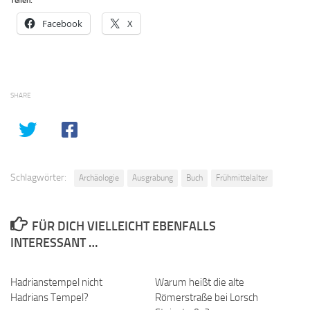
Teilen:
Facebook
X
SHARE
Schlagwörter:
Archäologie
Ausgrabung
Buch
Frühmittelalter
FÜR DICH VIELLEICHT EBENFALLS
INTERESSANT …
Hadrianstempel nicht
0
Warum heißt die alte
0
Hadrians Tempel?
Römerstraße bei Lorsch