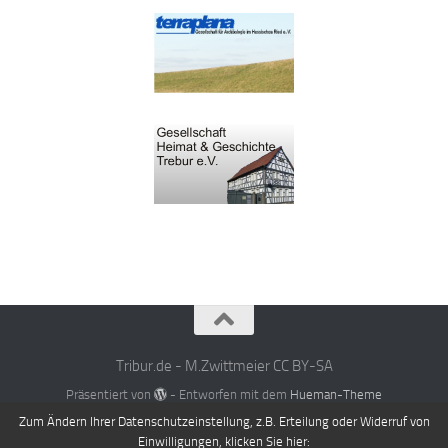
Tribur.de - M.Zwittmeier CC BY-SA
Präsentiert von
- Entworfen mit dem
Hueman-Theme
Zum Ändern Ihrer Datenschutzeinstellung, z.B. Erteilung oder Widerruf von
Einwilligungen, klicken Sie hier: