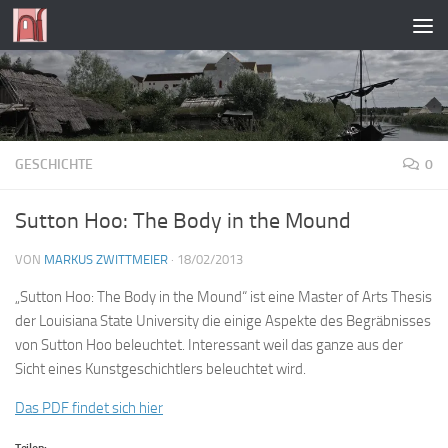
Zum Inhalt springen
GESCHICHTE
0
Sutton Hoo: The Body in the Mound
VON
MARKUS ZWITTMEIER
·
18/02/2013
„Sutton Hoo: The Body in the Mound“ ist eine Master of Arts Thesis
der Louisiana State University die einige Aspekte des Begräbnisses
von Sutton Hoo beleuchtet. Interessant weil das ganze aus der
Sicht eines Kunstgeschichtlers beleuchtet wird.
Das PDF findet sich hier