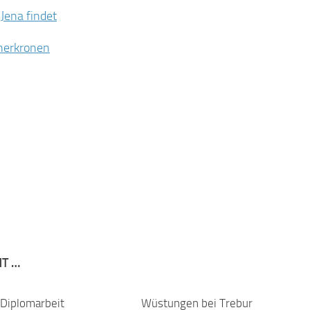
Jena findet
cherkronen
NT …
– Diplomarbeit
0
Wüstungen bei Trebur