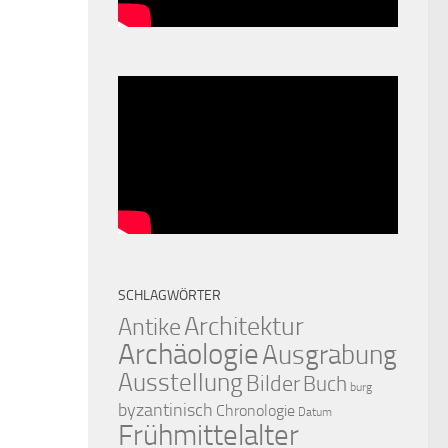
SCHLAGWÖRTER
Architektur
Antike
Archäologie
Ausgrabung
Ausstellung
Bilder
Buch
burg
byzantinisch
Chronologie
Datum
Frühmittelalter
0