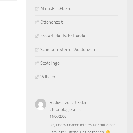
MinusEinsEbene
Ottonenzeit
projekt-deutschritter.de
Scherben, Steine, Wüstungen…
Scotelingo
Wilhaim
Rüdiger
zu
Kritik der
Chronologiekritik
11/04/2026
Oh, und wir haben letztes Jahr mit einer
Karolinger-Darstellung begonnen.