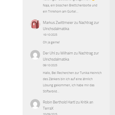
Naja, ein bisschen Brettchenborte und
ein Trinkhorn am Gürtel…
Markus Zwittmeier
zu
Nachtrag zur
Ulrichsdalmatika
16/10/2025
Oh ja gerne!
Der Uhl zu Wilhaim
zu
Nachtrag zur
Ulrichsdalmatika
08/10/2025
Hallo, Bei Recherchen zur Tunika Heinrich
des Zänkers bin ich auf eine ähnlich
Lösung gekommen, ich habe mir das
Stifterbild…
Robin Berthold Hartl
zu
Kritik an
TerraX
20/09/2025