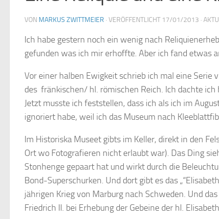
VON
MARKUS ZWITTMEIER
· VERÖFFENTLICHT
17/01/2013
· AKT
Ich habe gestern noch ein wenig nach Reliquienerheb
gefunden was ich mir erhoffte. Aber ich fand etwas a
Vor einer halben Ewigkeit schrieb ich mal eine Seri
des fränkischen/ hl. römischen Reich. Ich dachte ich 
Jetzt musste ich feststellen, dass ich als ich im Augu
ignoriert habe, weil ich das Museum nach Kleeblattfi
Im Historiska Museet gibts im Keller, direkt in den Fe
Ort wo Fotografieren nicht erlaubt war). Das Ding s
Stonhenge gepaart hat und wirkt durch die Beleuchtu
Bond-Superschurken. Und dort gibt es das „“Elisabethr
jährigen Krieg von Marburg nach Schweden. Und das D
Friedrich II. bei Erhebung der Gebeine der hl. Elisabet