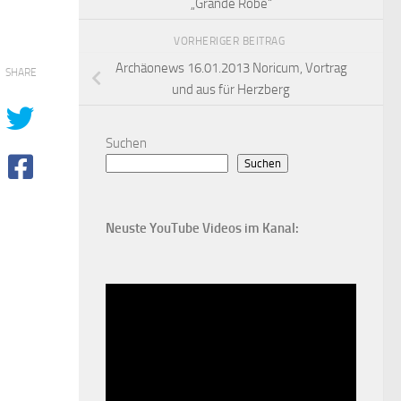
„Grande Robe“
VORHERIGER BEITRAG
Archäonews 16.01.2013 Noricum, Vortrag
SHARE
und aus für Herzberg
Suchen
Suchen
Neuste YouTube Videos im Kanal: