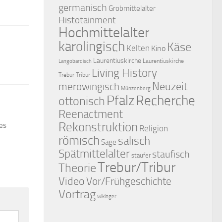
germanisch
Grobmittelalter
Histotainment
Hochmittelalter
karolingisch
Käse
Kelten
Kino
Laurentiuskirche
Laurentiuskirche
Langobardisch
Living History
Trebur Tribur
merowingisch
Neuzeit
Münzenberg
Pfalz
Recherche
ottonisch
Reenactment
Rekonstruktion
des
Religion
römisch
salisch
Sage
Spätmittelalter
staufisch
staufer
Trebur/Tribur
Theorie
Video
Vor/Frühgeschichte
Vortrag
wikinger