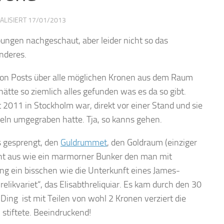
UALISIERT
17/01/2013
ungen nachgeschaut, aber leider nicht so das
nderes.
e von Posts über alle möglichen Kronen aus dem Raum
hätte so ziemlich alles gefunden was es da so gibt.
st 2011 in Stockholm war, direkt vor einer Stand und sie
beln umgegraben hatte. Tja, so kanns gehen.
ls gesprengt, den
Guldrummet
, den Goldraum (einziger
ieht aus wie ein marmorner Bunker den man mit
ng ein bisschen wie die Unterkunft eines James-
elikvariet“, das Elisabthreliquiar. Es kam durch den 30
ing ist mit Teilen von wohl 2 Kronen verziert die
h stiftete. Beeindruckend!