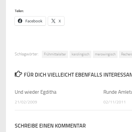
Teilen:
Facebook
X
Schlagwörter:
Frühmittelalter
karolingisch
merowingisch
Recher
FÜR DICH VIELLEICHT EBENFALLS INTERESSA
Und wieder Egditha
0
Runde Amletu
21/02/2009
02/11/2011
SCHREIBE EINEN KOMMENTAR