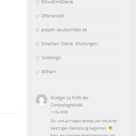
MinusEinsEbene
Ottonenzeit
projekt-deutschritter.de
Scherben, Steine, Wüstungen…
Scotelingo
Wilhaim
1
Rüdiger
zu
Kritik der
Chronologiekritik
11/04/2026
Oh, und wir haben letztes Jahr mit einer
Karolinger-Darstellung begonnen.
Naja, ein bisschen Brettchenborte und