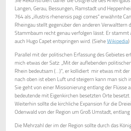
Sie Rekonstruiert daher die Ostgrenze des Rheinga
Langen, Gerau, Bessungen, Ramstadt und Heppenheim.
764 als „illustris rhenensis pagi comes“ erwähnte Can
Rheingau stellt gegenüber den anderen Verwalttern de
Stammbaum recht genau verfolgen lässt. Er stammt a
auch Hugo Capet entspringen wird. (Siehe
Wikipedia
)
Parallel mit der politischen Erfassung des Gebietes e
mich etwas der Satz: „Mit der auflebenden politischen
Rhein bedeutsam (…)“, er kollidiert mir etwas mit d
nach oben ist eben Luft und steigern kann man sich 
Sie geht von einer Missionierung entlang der Flüsse 
bedeutende mit Eigenkirchen besetzten Orte besetzt.
Weiterhin sollte die kirchliche Expansion für die Dre
Odenwald von der Region um Groß Umstadt, entlang M
Die Mehrzahl der im der Region sollte durch das Kön