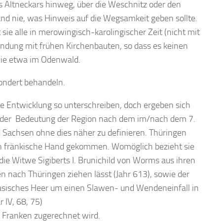
s Altneckars hinweg, über die Weschnitz oder den
d nie, was Hinweis auf die Wegsamkeit geben sollte.
sie alle in merowingisch-karolingischer Zeit (nicht mit
ründung mit frühen Kirchenbauten, so dass es keinen
wie etwa im Odenwald.
ondert behandeln.
se Entwicklung so unterschreiben, doch ergeben sich
g der Bedeutung der Region nach dem im/nach dem 7.
Sachsen ohne dies näher zu definieren. Thüringen
 in fränkische Hand gekommen. Womöglich bezieht sie
 die Witwe Sigiberts I. Brunichild von Worms aus ihren
n nach Thüringen ziehen lässt (Jahr 613), sowie der
rasisches Heer um einen Slawen- und Wendeneinfall in
 IV, 68, 75)
ät Franken zugerechnet wird.