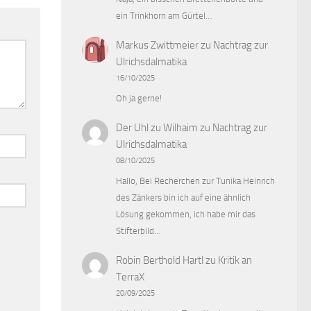
ein Trinkhorn am Gürtel…
Markus Zwittmeier
zu
Nachtrag zur
Ulrichsdalmatika
16/10/2025
Oh ja gerne!
Der Uhl zu Wilhaim
zu
Nachtrag zur
Ulrichsdalmatika
08/10/2025
Hallo, Bei Recherchen zur Tunika Heinrich
des Zänkers bin ich auf eine ähnlich
Lösung gekommen, ich habe mir das
Stifterbild…
Robin Berthold Hartl
zu
Kritik an
TerraX
20/09/2025