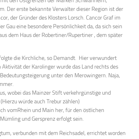
us mit den Ostgrenzen der Marken Schwanheim,
 Der erste bekannte Verwalter dieser Region ist der
cor, der Gründer des Klosters Lorsch. Cancor Graf im
r Gau eine besondere Persönlichkeit da, da sich sein
us dem Haus der Robertiner/Rupertiner , dem später
rfolgte die Kirchliche, so Demandt. Hier verwundert
 Aktivität der Karolinger wurde das Land rechts des
er Bedeutungsteigerung unter den Merowingern. Naja,
immer.
aus, wobei das Mainzer Stift verkehrgünstige und
 (Hierzu würde auch Trebur zählen)
ieich vomRhein und Main her, für den östlichen
ümling und Gersprenz erfolgt sein.
igtum, verbunden mit dem Reichsadel, errichtet worden