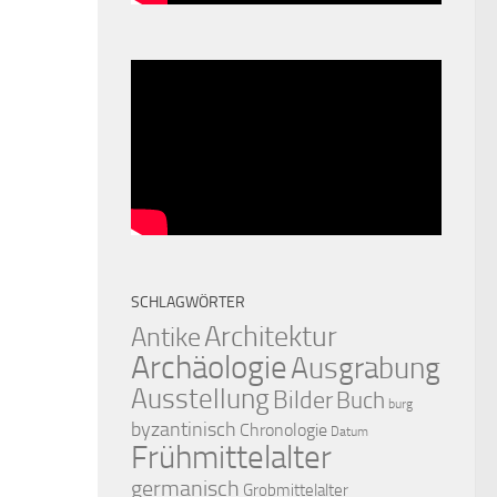
SCHLAGWÖRTER
Architektur
Antike
Archäologie
Ausgrabung
Ausstellung
Bilder
Buch
burg
byzantinisch
Chronologie
Datum
Frühmittelalter
germanisch
Grobmittelalter