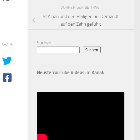
VORHERIGER BEITRAG
St.Alban und den Heiligen bei Demandt
auf den Zahn gefühlt
Suchen
SHARE
Suchen
Neuste YouTube Videos im Kanal: