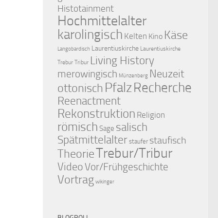
Histotainment
Hochmittelalter
karolingisch
Käse
Kelten
Kino
Laurentiuskirche
Laurentiuskirche
Langobardisch
Living History
Trebur Tribur
merowingisch
Neuzeit
Münzenberg
Pfalz
Recherche
ottonisch
Reenactment
Rekonstruktion
Religion
römisch
salisch
Sage
Spätmittelalter
staufisch
staufer
Trebur/Tribur
Theorie
Video
Vor/Frühgeschichte
Vortrag
wikinger
BLOGROLL