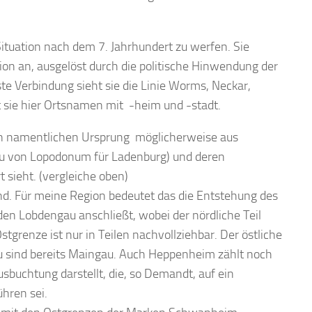
Situation nach dem 7. Jahrhundert zu werfen. Sie
ion an, ausgelöst durch die politische Hinwendung der
e Verbindung sieht sie die Linie Worms, Neckar,
t sie hier Ortsnamen mit -heim und -stadt.
en namentlichen Ursprung möglicherweise aus
u von Lopodonum für Ladenburg) und deren
 sieht. (vergleiche oben)
and. Für meine Region bedeutet das die Entstehung des
den Lobdengau anschließt, wobei der nördliche Teil
grenze ist nur in Teilen nachvollziehbar. Der östliche
au sind bereits Maingau. Auch Heppenheim zählt noch
buchtung darstellt, die, so Demandt, auf ein
hren sei.