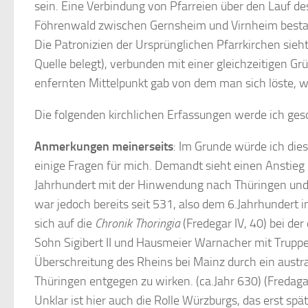
sein. Eine Verbindung von Pfarreien über den Lauf de
Föhrenwald zwischen Gernsheim und Virnheim bestan
Die Patronizien der Ursprünglichen Pfarrkirchen sieht 
Quelle belegt), verbunden mit einer gleichzeitigen G
enfernten Mittelpunkt gab von dem man sich löste, 
Die folgenden kirchlichen Erfassungen werde ich ges
Anmerkungen meinerseits
: Im Grunde würde ich die
einige Fragen für mich. Demandt sieht einen Anstie
Jahrhundert mit der Hinwendung nach Thüringen und 
war jedoch bereits seit 531, also dem 6.Jahrhundert
sich auf die
Chronik Thoringia
(Fredegar IV, 40) bei der
Sohn Sigibert II und Hausmeier Warnacher mit Truppe
Überschreitung des Rheins bei Mainz durch ein aust
Thüringen entgegen zu wirken. (ca.Jahr 630) (Fredagar
Unklar ist hier auch die Rolle Würzburgs, das erst sp