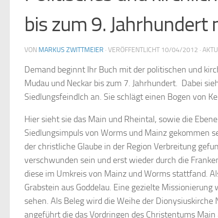
bis zum 9. Jahrhundert
VON
MARKUS ZWITTMEIER
· VERÖFFENTLICHT
10/04/2012
· AKT
Demand beginnt Ihr Buch mit der politischen und kir
Mudau und Neckar bis zum 7. Jahrhundert. Dabei sieh
Siedlungsfeindlch an. Sie schlägt einen Bogen von K
Hier sieht sie das Main und Rheintal, sowie die Ebene
Siedlungsimpuls von Worms und Mainz gekommen sein
der christliche Glaube in der Region Verbreitung gef
verschwunden sein und erst wieder durch die Franke
diese im Umkreis von Mainz und Worms stattfand. A
Grabstein aus Goddelau. Eine gezielte Missionierung 
sehen. Als Beleg wird die Weihe der Dionysiuskirche 
angeführt die das Vordringen des Christentums Main