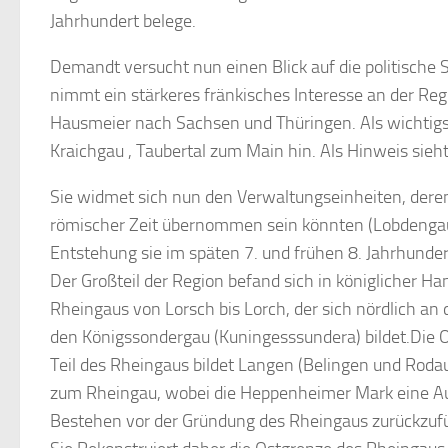
Jahrhundert belege.
Demandt versucht nun einen Blick auf die politische 
nimmt ein stärkeres fränkisches Interesse an der Reg
Hausmeier nach Sachsen und Thüringen. Als wichtigst
Kraichgau , Taubertal zum Main hin. Als Hinweis sieh
Sie widmet sich nun den Verwaltungseinheiten, der
römischer Zeit übernommen sein könnten (Lobdenga
Entstehung sie im späten 7. und frühen 8. Jahrhundert
Der Großteil der Region befand sich in königlicher H
Rheingaus von Lorsch bis Lorch, der sich nördlich an 
den Königssondergau (Kuningesssundera) bildet.Die Ost
Teil des Rheingaus bildet Langen (Belingen und Rod
zum Rheingau, wobei die Heppenheimer Mark eine Aus
Bestehen vor der Gründung des Rheingaus zurückzufü