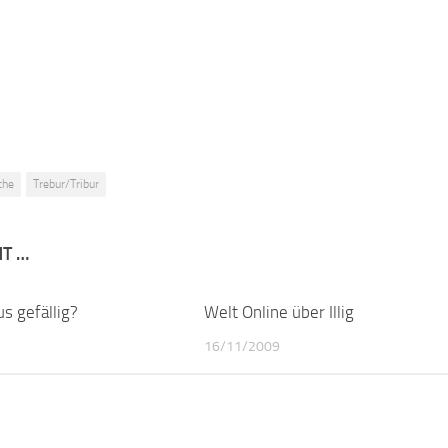
che
Trebur/Tribur
NT …
s gefällig?
0
Welt Online über Illig
16/11/2009