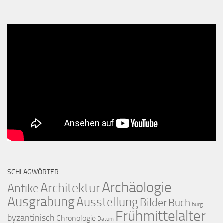
SCHLAGWÖRTER
Archäologie
Architektur
Antike
Ausgrabung
Ausstellung
Bilder
Buch
burg
Frühmittelalter
byzantinisch
Chronologie
Datum