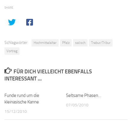
SHARE
Schlagwörter:
Hochmittelalter
Pfalz
salisch
Trebur/Tribur
Vortrag
FÜR DICH VIELLEICHT EBENFALLS
INTERESSANT …
Funde rund um die
2
Seltsame Phasen…
0
kleinasische Kanne
07/05/2010
15/12/2010