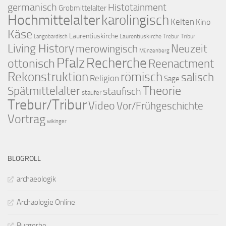
germanisch
Histotainment
Grobmittelalter
Hochmittelalter
karolingisch
Kelten
Kino
Käse
Laurentiuskirche
Laurentiuskirche Trebur Tribur
Langobardisch
Living History
merowingisch
Neuzeit
Münzenberg
Pfalz
Recherche
ottonisch
Reenactment
Rekonstruktion
römisch
salisch
Religion
Sage
Theorie
Spätmittelalter
staufisch
staufer
Trebur/Tribur
Video
Vor/Frühgeschichte
Vortrag
wikinger
BLOGROLL
archaeologik
Archäologie Online
Burgerbe