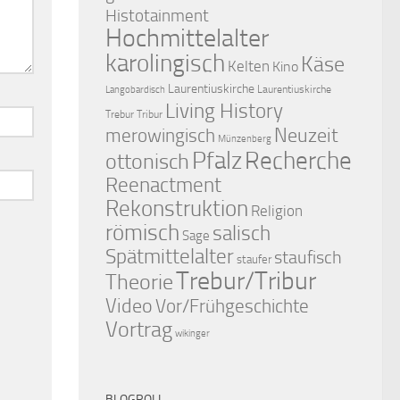
Histotainment
Hochmittelalter
karolingisch
Käse
Kelten
Kino
Laurentiuskirche
Laurentiuskirche
Langobardisch
Living History
Trebur Tribur
merowingisch
Neuzeit
Münzenberg
Pfalz
Recherche
ottonisch
Reenactment
Rekonstruktion
Religion
römisch
salisch
Sage
Spätmittelalter
staufisch
staufer
Trebur/Tribur
Theorie
Video
Vor/Frühgeschichte
Vortrag
wikinger
BLOGROLL