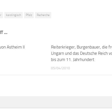
r
karolingisch
Pfalz
Recherche
NT …
von Astheim II
1
Reiterkrieger, Burgenbauer, die f
Ungarn und das Deutsche Reich v
bis zum 11. Jahrhundert
05/04/2010