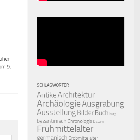
rühen
0
om 9.
SCHLAGWÖRTER
Architektur
Antike
Archäologie
Ausgrabung
Ausstellung
Bilder
Buch
burg
byzantinisch
Chronologie
Datum
Frühmittelalter
germanisch
Grobmittelalter