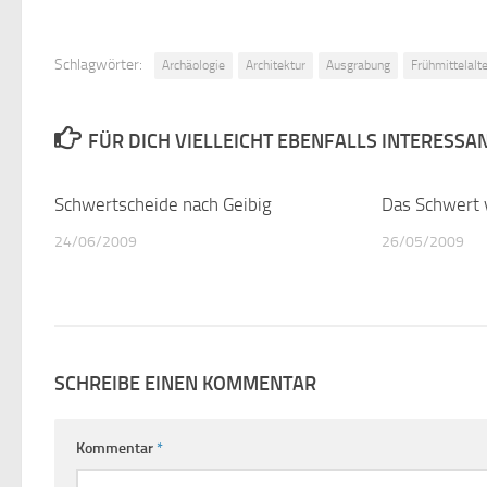
Schlagwörter:
Archäologie
Architektur
Ausgrabung
Frühmittelalte
FÜR DICH VIELLEICHT EBENFALLS INTERESSA
Schwertscheide nach Geibig
3
Das Schwert 
24/06/2009
26/05/2009
SCHREIBE EINEN KOMMENTAR
Kommentar
*