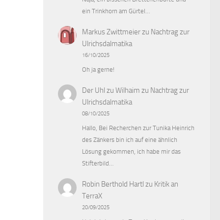
ein Trinkhorn am Gürtel…
Markus Zwittmeier
zu
Nachtrag zur
Ulrichsdalmatika
16/10/2025
Oh ja gerne!
Der Uhl zu Wilhaim
zu
Nachtrag zur
Ulrichsdalmatika
08/10/2025
Hallo, Bei Recherchen zur Tunika Heinrich
des Zänkers bin ich auf eine ähnlich
Lösung gekommen, ich habe mir das
Stifterbild…
Robin Berthold Hartl
zu
Kritik an
TerraX
20/09/2025