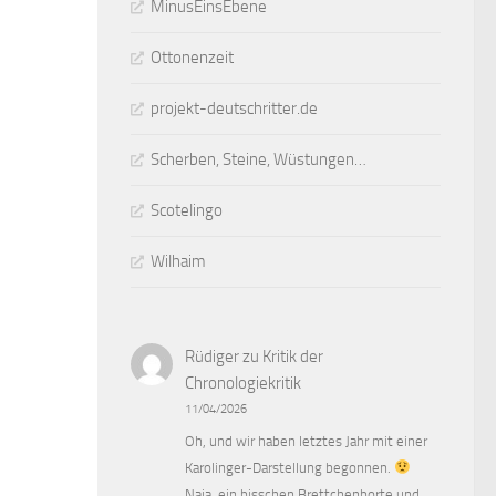
MinusEinsEbene
Ottonenzeit
projekt-deutschritter.de
Scherben, Steine, Wüstungen…
Scotelingo
Wilhaim
Rüdiger
zu
Kritik der
Chronologiekritik
11/04/2026
Oh, und wir haben letztes Jahr mit einer
Karolinger-Darstellung begonnen.
Naja, ein bisschen Brettchenborte und