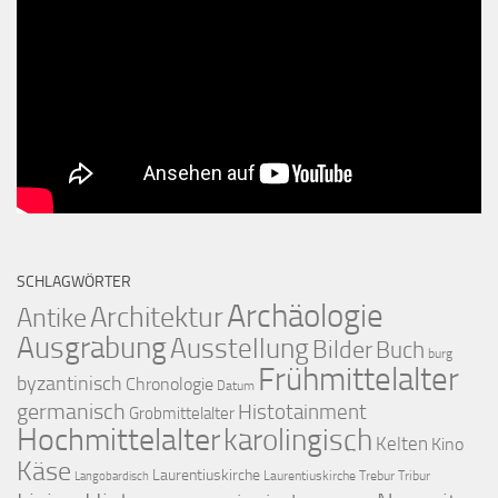
SCHLAGWÖRTER
Archäologie
Architektur
Antike
Ausgrabung
Ausstellung
Bilder
Buch
burg
Frühmittelalter
byzantinisch
Chronologie
Datum
germanisch
Histotainment
Grobmittelalter
Hochmittelalter
karolingisch
Kelten
Kino
Käse
Laurentiuskirche
Laurentiuskirche Trebur Tribur
Langobardisch