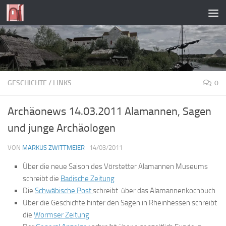
Zum Inhalt springen
GESCHICHTE
/
LINKS
0
Archäonews 14.03.2011 Alamannen, Sagen
und junge Archäologen
VON
MARKUS ZWITTMEIER
·
14/03/2011
Über die neue Saison des Vörstetter Alamannen Museums
schreibt die
Badische Zeitung
Die
Schwäbische Post
schreibt über das Alamannenkochbuch
Über die Geschichte hinter den Sagen in Rheinhessen schreibt
die
Wormser Zeitung