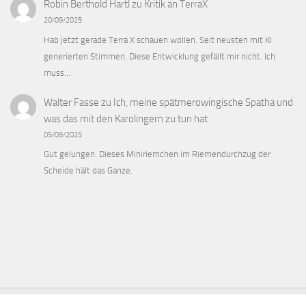
Robin Berthold Hartl
zu
Kritik an TerraX
20/09/2025
Hab jetzt gerade Terra X schauen wollen. Seit neusten mit KI
generierten Stimmen. Diese Entwicklung gefällt mir nicht. Ich
muss…
Walter Fasse
zu
Ich, meine spätmerowingische Spatha und
was das mit den Karolingern zu tun hat
05/09/2025
Gut gelungen. Dieses Miniriemchen im Riemendurchzug der
Scheide hält das Ganze.