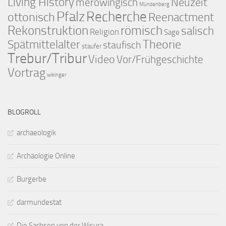
Living History
merowingisch
Neuzeit
Münzenberg
Pfalz
Recherche
ottonisch
Reenactment
Rekonstruktion
römisch
salisch
Religion
Sage
Theorie
Spätmittelalter
staufisch
staufer
Trebur/Tribur
Video
Vor/Frühgeschichte
Vortrag
wikinger
BLOGROLL
archaeologik
Archäologie Online
Burgerbe
darmundestat
Die Sachsen von der Wisura